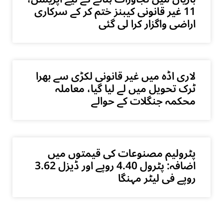
11 غیر قانونی کیبنز ختم کر کے سرکاری
اراضی واگزار کرا لی گئی
لاری اڈہ میں غیر قانونی لکڑی سے بھرا
ٹرک تحویل میں لے لیا گیا، معاملہ
محکمہ جنگلات کے حوالے
پٹرولیم مصنوعات کی قیمتوں میں
اضافہ: پٹرول 4.40 روپے اور ڈیزل 3.62
روپے فی لیٹر مہنگا