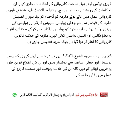
فوری نوٹس لیتے ہوئے سخت کارروائی کے احکامات جاری کیے۔ ان
احکامات کی روشنی میں ایس ایچ او تھانہ بالاکوٹ فہد شاہ نے فوری
کارروائی عمل میں لاتے ہوئے ملزمہ کو گرفتار کر لیا۔ دورانِ تفتیش
ملزمہ کے قبضے سے دو جعلی پولیس سروس کارڈز اور پولیس کی
وردی برآمد ہوئی۔ملزمہ خود کو پولیس اہلکار ظاہر کر کے مختلف افراد
پر دباؤ ڈالتی اور انہیں ہراساں کرتی تھی۔ ملزمہ کے خلاف قانونی
کارروائی کا آغاز کر دیا گیا ہے جبکہ مزید تفتیش جاری ہے۔
ڈی پی او مانسہرہ شفیع اللّٰہ گنڈا پور نے عوام سے اپیل کی ہے کہ ایسے
نوسرباز اور جعلی عناصر سے ہوشیار رہیں اور ان کی اطلاع فوری طور
پر قریبی تھانے کو دیں تاکہ ان کے خلاف بروقت اور سخت کارروائی
عمل میں لائی جا سکے۔