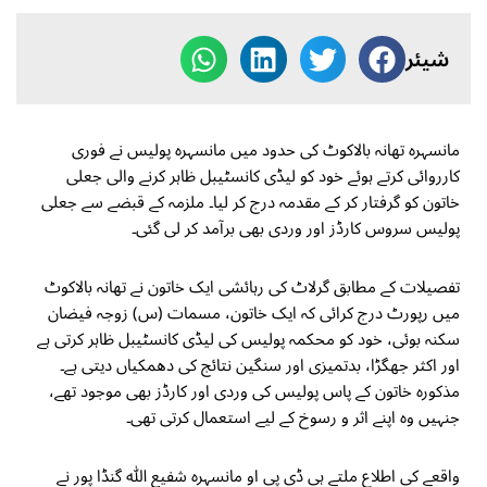
شیئر
مانسہرہ تھانہ بالاکوٹ کی حدود میں مانسہرہ پولیس نے فوری
کارروائی کرتے ہوئے خود کو لیڈی کانسٹیبل ظاہر کرنے والی جعلی
خاتون کو گرفتار کر کے مقدمہ درج کر لیا۔ ملزمہ کے قبضے سے جعلی
پولیس سروس کارڈز اور وردی بھی برآمد کر لی گئی۔
تفصیلات کے مطابق گرلاٹ کی رہائشی ایک خاتون نے تھانہ بالاکوٹ
میں رپورٹ درج کرائی کہ ایک خاتون، مسمات (س) زوجہ فیضان
سکنہ بوئی، خود کو محکمہ پولیس کی لیڈی کانسٹیبل ظاہر کرتی ہے
اور اکثر جھگڑا، بدتمیزی اور سنگین نتائج کی دھمکیاں دیتی ہے۔
مذکورہ خاتون کے پاس پولیس کی وردی اور کارڈز بھی موجود تھے،
جنہیں وہ اپنے اثر و رسوخ کے لیے استعمال کرتی تھی۔
واقعے کی اطلاع ملتے ہی ڈی پی او مانسہرہ شفیع اللّٰہ گنڈا پور نے