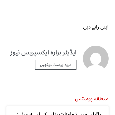
اپنی رائے دیں
ایڈیٹر ہزارہ ایکسپریس نیوز
مزید پوسٹ دیکھیں
متعلقہ پوسٹس
باڑیاں میں تجاوزات ہٹانے کے لیے آپریشن،