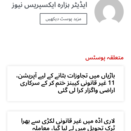
ایڈیٹر ہزارہ ایکسپریس نیوز
مزید پوسٹ دیکھیں
متعلقہ پوسٹس
باڑیاں میں تجاوزات ہٹانے کے لیے آپریشن،
11 غیر قانونی کیبنز ختم کر کے سرکاری
اراضی واگزار کرا لی گئی
لاری اڈہ میں غیر قانونی لکڑی سے بھرا
ٹرک تحویل میں لے لیا گیا، معاملہ