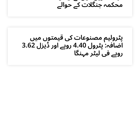
محکمہ جنگلات کے حوالے
پٹرولیم مصنوعات کی قیمتوں میں
اضافہ: پٹرول 4.40 روپے اور ڈیزل 3.62
روپے فی لیٹر مہنگا