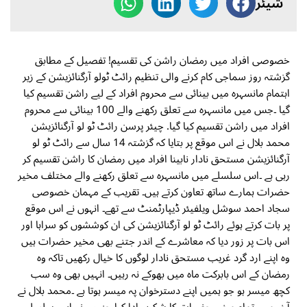
شیئر
خصوصی افراد میں رمضان راشن کی تقسیم! تفصیل کے مطابق
گزشتہ روز سماجی کام کرنے والی تنظیم رائٹ ٹولو آرگنائزیشن کے زیر
اہتمام مانسہرہ میں بینائی سے محروم افراد کے لیے راشن تقسیم کیا
گیا ۔جس میں مانسہرہ سے تعلق رکھنے والے 100 بینائی سے محروم
افراد میں راشن تقسیم کیا گیا. چیئر پرسن رائٹ ٹو لو آرگنائزیشن
محمد بلال نے اس موقع پر بتایا کہ گزشتہ 14 سال سے رائٹ ٹو لو
آرگنائزیشن مستحق نادار نابینا افراد میں رمضان کا راشن تقسیم کر
رہی ہے ۔اس سلسلے میں مانسہرہ سے تعلق رکھنے والے مختلف مخیر
حضرات ہمارے ساتھ تعاون کرتے ہیں۔ تقریب کے مہمان خصوصی
سجاد احمد سوشل ویلفیئر ڈیپارٹمنٹ سے تھے۔ انہوں نے اس موقع
پر بات کرتے ہوئے رائٹ ٹو لو آرگنائزیشن کی ان کوششوں کو سراہا اور
اس بات پر زور دیا کہ معاشرے کے اندر جتنے بھی مخیر حضرات ہیں
وہ اپنے ارد گرد غریب مستحق نادار لوگوں کا خیال رکھیں تاکہ وہ
رمضان کے اس بابرکت ماہ میں بھوکے نہ رہیں۔ انہیں بھی وہ سب
کچھ میسر ہو جو ہمیں اپنے دسترخوان پہ میسر ہوتا ہے ۔محمد بلال نے