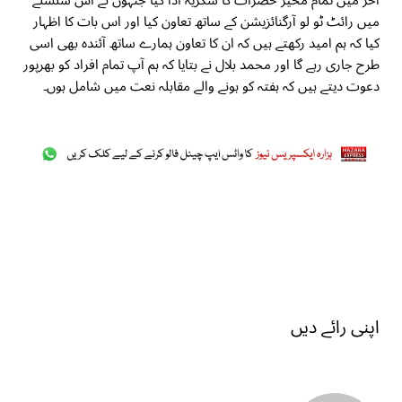
آخر میں تمام مخیر حضرات کا شکریہ ادا کیا جنہوں نے اس سلسلے
میں رائٹ ٹو لو آرگنائزیشن کے ساتھ تعاون کیا اور اس بات کا اظہار
کیا کہ ہم امید رکھتے ہیں کہ ان کا تعاون ہمارے ساتھ آئندہ بھی اسی
طرح جاری رہے گا اور محمد بلال نے بتایا کہ ہم آپ تمام افراد کو بھرپور
دعوت دیتے ہیں کہ ہفتہ کو ہونے والے مقابلہ نعت میں شامل ہوں۔
اپنی رائے دیں