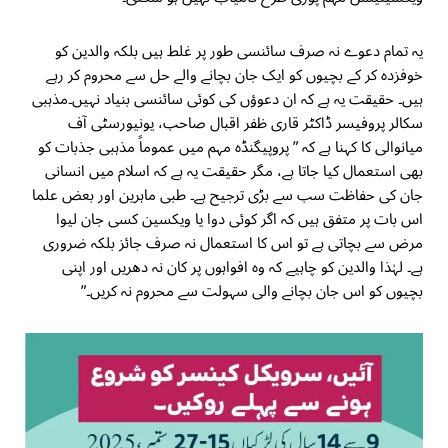
یہ تمام دعوے نہ صرف سائنسی طور پر غلط ہیں بلکہ والدین کو
خوفزدہ کر کے بچیوں کو ایک جان بچانے والے حل سے محروم کر رہے
ہیں۔ حقیقت یہ ہے کہ ان دعوؤں کی کوئی سائنسی بنیاد نہیں۔مذہبی
سکالر پروفیسر ڈاکٹر قاری ظفر اقبال صاحب، یونیورسٹی آف
میانوالی کا کہنا ہے کہ ” پروپیگنڈہ مہم میں عموماً مذہبی جذبات کو
بھی استعمال کیا جاتا ہے، مگر حقیقت یہ ہے کہ اسلام میں انسانی
جان کی حفاظت سب سے بڑی ترجیح ہے۔ طبی ماہرین اور بعض علما
اس بات پر متفق ہیں کہ اگر کوئی دوا یا ویکسین کسی جان لیوا
مرض سے بچاتی ہے تو اس کا استعمال نہ صرف جائز بلکہ ضروری
ہے۔ لہٰذا والدین کو چاہیے کہ وہ افواہوں پر کان نہ دھریں اور اپنی
بچیوں کو اس جان بچانے والی سہولت سے محروم نہ کریں۔”