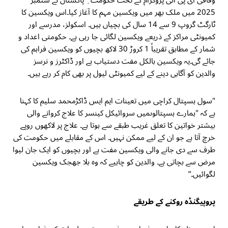
وفاقی ای پی آئی پروگرام کے تحت حکومت ِ پاکستان نے ستمبر
2025 میں ملک بھر میں ویکسین مہم کا آغاز کیا۔اس ویکسین کا
ٹارگٹ گروپ 9 سے 14 سال کی بچیاں ہیں۔ اسکولز، مدرسے اور
کمیونٹی مراکز کے ذریعے ویکسین لگائی جا رہی ہے۔ حکومتی اعداد و
شمار کے مطابق تقریباً 1 کروڑ 30 لاکھ بچیوں کو ویکسین فراہم کی
جائے گی۔یہ ویکسین بالکل مفت دستیاب ہے اور ڈاکٹرز و نرسز
والدین کو آگاہی دینے کے لیے کمیونٹی لیول پر بھی کام کر رہے ہیں۔
"سول ہسپتال کراچی میں تعینات ایم ایس ڈاکڑمحمد سلیم کا کہنا
ہے کہ "ہمارے ہسپتالوںمیں سروائیکل کینسر کا علاج کروانے والی
بیشتر خواتین کا تعلق غریب طبقے سے ہوتا ہے۔ علاج پر لاکھوں روپے
خرچ آتا ہے جو ان کے لیے ممکن نہیں۔ اس کے مقابلے میں حکومت کی
طرف سے دی جانے والی ویکسین مفت ہے اور بچیوں کو ایک جان لیوا
مرض سے بچاتی ہے۔ والدین کو چاہیے کہ وہ بلا جھجک ویکسین
لگوائیں۔”
پروپیگنڈہ روکنے کے طریقے