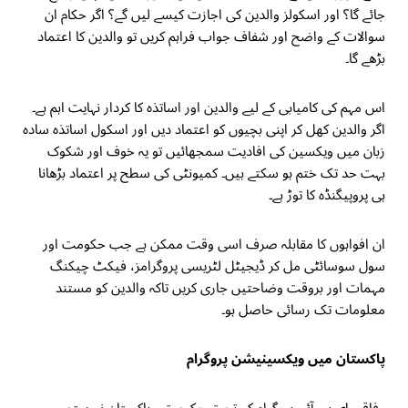
جائے گا؟ اور اسکولز والدین کی اجازت کیسے لیں گے؟ اگر حکام ان
سوالات کے واضح اور شفاف جواب فراہم کریں تو والدین کا اعتماد
بڑھے گا۔
اس مہم کی کامیابی کے لیے والدین اور اساتذہ کا کردار نہایت اہم ہے۔
اگر والدین کھل کر اپنی بچیوں کو اعتماد دیں اور اسکول اساتذہ سادہ
زبان میں ویکسین کی افادیت سمجھائیں تو یہ خوف اور شکوک
بہت حد تک ختم ہو سکتے ہیں۔ کمیونٹی کی سطح پر اعتماد بڑھانا
ہی پروپیگنڈہ کا توڑ ہے۔
ان افواہوں کا مقابلہ صرف اسی وقت ممکن ہے جب حکومت اور
سول سوسائٹی مل کر ڈیجیٹل لٹریسی پروگرامز، فیکٹ چیکنگ
مہمات اور بروقت وضاحتیں جاری کریں تاکہ والدین کو مستند
معلومات تک رسائی حاصل ہو۔
پاکستان میں ویکسینیشن پروگرام