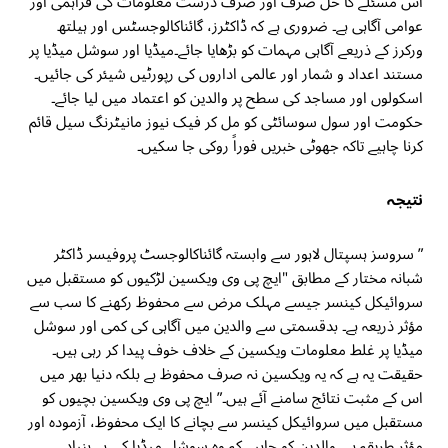
اس مسئلے کا حل صرف اور صرف درست معلومات کی فراہمی اور
عوامی آگاہی ہے۔ ضروری ہے کہ ڈاکٹرز، گائناکالوجسٹس اور ہیلتھ
ورکرز کے ذریعے آگاہی مہمات کو بڑھایا جائے۔میڈیا اور سوشل میڈیا پر
مستند اعداد و شمار اور عالمی اداروں کی رپورٹیں شیئر کی جائیں۔
اسکولوں اور مساجد کی سطح پر والدین کو اعتماد میں لیا جائے۔
حکومت اور سول سوسائٹی کو مل کر فیک نیوز مانیٹرنگ سیل قائم
کرنا چاہیے تاکہ جھوٹی خبریں فوراً روکی جا سکیں۔
نتیجہ
” سروسز ہسپتال لاہور سے وابستہ گائناکالوجسٹ پروفیسر ڈاکٹر
شبانہ مختار کے مطابق "ایچ پی وی ویکسین لڑکیوں کو مستقبل میں
سروائیکل کینسر جیسے مہلک مرض سے محفوظ رکھنے کا سب سے
مؤثر ذریعہ ہے۔ بدقسمتی سے والدین میں آگاہی کی کمی اور سوشل
میڈیا پر غلط معلومات ویکسین کے خلاف خوف پیدا کر رہی ہیں۔
حقیقت یہ ہے کہ یہ ویکسین نہ صرف محفوظ ہے بلکہ دنیا بھر میں
اس کے مثبت نتائج سامنے آئے ہیں۔” ایچ پی وی ویکسین بچیوں کو
مستقبل میں سروائیکل کینسر سے بچانے کا ایک محفوظ، آزمودہ اور
مؤثر طریقہ ہے۔ والدین کو چاہیے کہ وہ سوشل میڈیا کی بے بنیاد