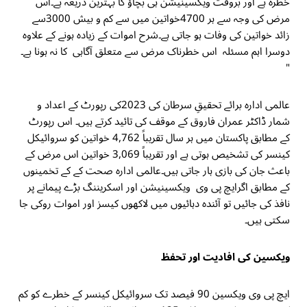
خطرہ ہے اور بروقت ویکسینیشن ہی بچاؤ کا بہترین ذریعہ ہے۔اس
مرض کی وجہ سے ہر 4700خواتین میں سے کم و بیش 3000سے
زائد خواتین کی وفات ہو جاتی ہے۔شرح اموات کے زیادہ ہونے کے علاوہ
دوسرا اہم مسئلہ اس خطرناک مرض سے متعلق آگاہی کا نہ ہونا ہے۔
"
عالمی ادارہ برائے تحقیقِ سرطان کی 2023کی رپورٹ کے اعداد و
شمار ڈاکٹر عمران فاروق کے موقف کی تائید کرتے ہیں۔ اس رپورٹ
کے مطابق پاکستان میں ہر سال تقریباً 4,762 خواتین کو سروائیکل
کینسر کی تشخیص ہوتی ہے اور تقریباً 3,069 خواتین اس مرض کے
باعث جان کی بازی ہار جاتی ہیں۔عالمی ادارہ صحت کے کے تخمینوں
کے مطابق اگرایچ پی وی ویکسینیشن اور اسکریننگ بڑے پیمانے پر
نافذ کی جائیں تو آئندہ دہائیوں میں لاکھوں کیسز اور اموات روکی جا
سکتی ہیں۔
ویکسین کی افادیت اور تحفظ
ایچ پی وی ویکسین 90 فیصد تک سروائیکل کینسر کے خطرے کو کم