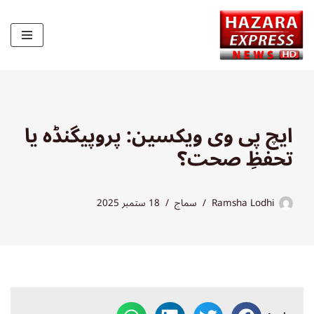
Skip
to
content
ایچ پی وی ویکسین: پروپیگنڈہ یا
تحفظِ صحت؟
Ramsha Lodhi
سماج
18 ستمبر 2025