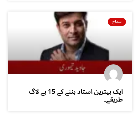
سماج
ایک بہترین استاد بننے کے 15 بے لاگ
طریقے۔