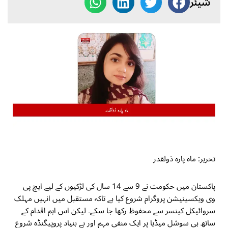
شیئر
تحریر: ماہ پارہ ذولقدر
پاکستان میں حکومت نے 9 سے 14 سال کی لڑکیوں کے لیے ایچ پی
وی ویکسینیشن پروگرام شروع کیا ہے تاکہ مستقبل میں انہیں مہلک
سروائیکل کینسر سے محفوظ رکھا جا سکے۔ لیکن اس اہم اقدام کے
ساتھ ہی سوشل میڈیا پر ایک منفی مہم اور بے بنیاد پروپیگنڈہ شروع