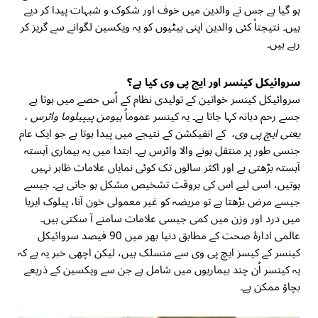
ہو گیا ہے جس نے والدین میں خوف اور شکوک و شبہات پیدا کر دیے
ہیں۔ نتیجتاً کئی والدین اپنی بیٹیوں کو یہ ویکسین لگوانے سے گریز کر
رہے ہیں۔
سروائیکل کینسر اور ایچ پی وی کیا ہے؟
سروائیکل کینسر خواتین کے تولیدی نظام کے اُس حصے میں ہوتا ہے
جسے رحم دہانہ کہا جاتا ہے۔ یہ کینسر عموماً
ہیومن پیپیلوما وائرس ،
یعنی ایچ پی وی،
کے انفیکشن کے نتیجے میں پیدا ہوتا ہے جو ایک عام
جنسی طور پر منتقل ہونے والا وائرس ہے۔ ابتدا میں یہ بیماری آہستہ
آہستہ بڑھتی ہے اور اکثر سالوں تک کوئی نمایاں علامات ظاہر نہیں
ہوتیں، اسی لیے اس کی بروقت تشخیص مشکل ہو جاتی ہے۔ جیسے
جیسے مرض بڑھتا ہے تو مریضہ کو غیر معمولی خون آنا، پیلوک ایریا
میں درد اور وزن میں کمی جیسی علامات سامنے آ سکتی ہیں۔
عالمی ادارۂ صحت کے مطابق دنیا بھر میں 90 فیصد سروائیکل
کینسر کے کیسز ایچ پی وی سے منسلک ہیں، لیکن اچھی خبر یہ ہے کہ
یہ کینسر اُن چند بیماریوں میں شامل ہے جن سے ویکسین کے ذریعے
بچاؤ ممکن ہے۔