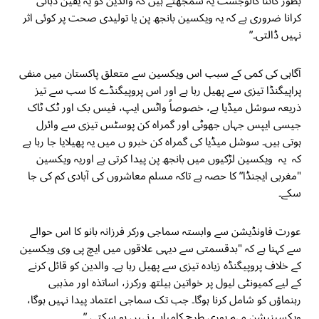
بطور گائنا کالوجسٹ یہ سمجھتے ہیں کہ والدین کو یہ یقین دہانی
کرانا ضروری ہے کہ یہ ویکسین بانجھ پن یا تولیدی صحت پر کوئی اثر
نہیں ڈالتی۔”
آگاہی کی کمی کے سبب اس ویکسین سے متعلق پاکستان میں منفی
پراپیگنڈا تیزی سے پھیل رہا ہے اور اس پروپیگنڈے کا سب سے تیز
ذریعہ سوشل میڈیا ہے، خصوصاً واٹس ایپ، فیس بک اور ٹک ٹاک
جیسی ایپس جہاں جھوٹی اور گمراہ کن پوسٹس تیزی سے وائرل
ہوتی ہیں۔ سوشل میڈیا کی گمراہ کن خبرو ں میں یہ پھیلایا جا رہا ہے
کہ یہ ویکسین لڑکیوں میں بانجھ پن پیدا کرتی ہے اوریہ ویکسین
"مغربی ایجنڈا” کا حصہ ہے تاکہ مسلم معاشروں کی آبادی کم کی جا
سکے۔
عورت فاونڈیشن سے وابستہ سماجی ورکر فرزانہ بانو کا اس حوالے
سے کہنا ہے کہ "بدقسمتی سے دیہی علاقوں میں ایچ پی وی ویکسین
کے خلاف پروپیگنڈہ زیادہ تیزی سے پھیل رہا ہے۔ والدین کو قائل کرنے
کے لیے کمیونٹی لیول پر خواتین ہیلتھ ورکرز، اساتذہ اور مذہبی
رہنماؤں کو شامل کرنا ہوگا۔ جب تک سماجی اعتماد پیدا نہیں ہوگا،
ویکسینیشن مہم پوری طرح کامیاب نہیں ہو سکتی۔”