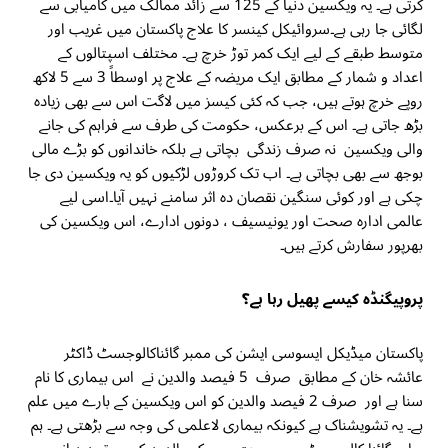
کرتی ہے۔ یہ ویکسین دنیا کے 125 سے زائد ممالک میں کامیابی سے
لگائی جا رہی ہے۔سروائیکل کینسر کا علاج پاکستان میں غریب اور
متوسط طبقے کے لیے ایک کمر توڑ خرچ ہے۔ مختلف اسپتالوں کے
اعداد و شمار کے مطابق ایک مریضہ کے علاج پر اوسطاً 3 سے 5 لاکھ
روپے خرچ ہوتے ہیں، جب کہ کئی کیسز میں لاگت اس سے بھی زیادہ
بڑھ جاتی ہے۔ اس کے برعکس، حکومت کی طرف سے فراہم کی جانے
والی ویکسین نہ صرف زندگی بچاتی ہے بلکہ خاندانوں کو بڑے مالی
بوجھ سے بھی بچاتی ہے۔ اب تک کروڑوں لڑکیوں کو یہ ویکسین دی جا
چکی ہے اور کوئی سنگین نقصان دہ اثر سامنے نہیں آیا۔اسی لیے
عالمی ادارہ صحت اور یونیسیف ، دونوں ادارے، اس ویکسین کی
بھرپور سفارش کرتے ہیں۔
پروپیگنڈہ کیسے پھیل رہا ہے؟
پاکستان میڈیکل ایسوسی ایشن کی ممبر گائناکالوجسٹ ڈاکٹر
عائشہ خان کے مطابق صرف 5 فیصد والدین نے اس بیماری کا نام
سنا ہے اور صرف 2 فیصد والدین کو اس ویکسین کے بارے میں علم
ہے۔ یہ تشویشناک ہے کیونکہ بیماری لاعلمی کی وجہ سے بڑھتی ہے۔ ہم