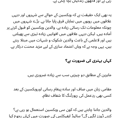
رہی ہے اور لاکھوں زندگیاں بچا چکی ہے۔
یہ بھی ایک حقیقت ہے کہ ویکسین کے حوالے سے شہروں اور دیہی
علاقوں میں رویوں میں نمایاں فرق پایا جاتا ہے۔ بڑے شہروں میں
چونکہ معلومات تک رسائی زیادہ ہے، والدین ویکسین کو قبول کرنے پر
آمادہ ہیں۔ لیکن دیہی علاقوں میں افواہیں زیادہ تیزی سے پھیلتی
ہیں اور لاعلمی کے باعث والدین شکوک و شبہات میں مبتلا رہتے
ہیں۔ یہی وجہ ہے کہ وہاں اعتماد سازی کے لیے مزید محنت درکار ہے۔
کہاں بہتری کی ضرورت ہے؟
ماہرین کے مطابق دو چیزیں سب سے زیادہ ضروری ہیں۔
مقامی زبان میں صاف اور سادہ پیغام رسانی اورویکسین کے بعد
کسی بھی ردِعمل کی رپورٹنگ کا شفاف نظام۔
والدین جاننا چاہتے ہیں کہ کون سی ویکسین استعمال ہو رہی ہے؟
کتنے ڈوزز لگیں گے؟ سائیڈ ایفیکٹس کی صورت میں کہاں رجوع کیا