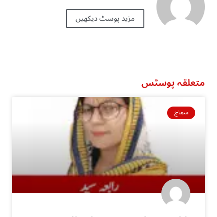
مزید پوسٹ دیکھیں
متعلقہ پوسٹس
سماج