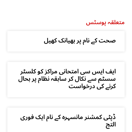
متعلقہ پوسٹس
صحت کے نام پر بھیانک کھیل
ایف ایس سی امتحانی مراکز کو کلسٹر
سسٹم سے نکال کر سابقہ نظام پر بحال
کرنے کی درخواست
ڈپٹی کمشنر مانسہرہ کے نام ایک فوری
التج