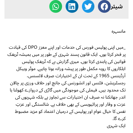
شیئر
مانسہرہ
_میں اپنی پولیس فورس کی خدمات اور اپنے معزز DPO کی قیادت
پر فخر کرتا ہوں۔ ایک قانون پسند شہری کے طور پر میں ہمیشہ ٹریفک
قوانین کی پابندی کرتا ہوں۔ میری گزارش ہے کہ ٹریفک پولیس
اہلکاروں کا رویہ مکمل طور پر پیشہ ورانہ ہونا چاہیے۔ موٹر وہیکل
آرڈیننس 1965 کے تحت ان کے اختیارات صرف لائسنس،
رجسٹریشن، فٹنس اور انشورنس کی جانچ اور خلاف ورزی پر چالان
تک محدود ہیں۔ فیملی کی موجودگی میں گاڑی کے دروازے کھولنا یا
اندر جھانکنا نہ صرف ان اختیارات سے تجاوز ہے بلکہ شہریوں کی
عزت و وقار اور پرائیویسی کے بھی خلاف ہے۔ شائستگی اور عزتِ
نفس کا خیال عوام اور پولیس کے درمیان اعتماد کو مزید مضبوط
کرے گا۔
ایک شہری