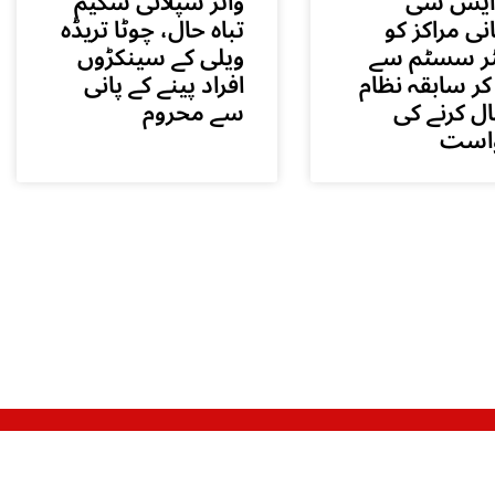
ایس سی
واٹر سپلائی سکیم
نی مراکز کو
تباہ حال، چوٹا تریڈہ
ر سسٹم سے
ویلی کے سینکڑوں
کر سابقہ نظام
افراد پینے کے پانی
ال کرنے کی
سے محروم
است