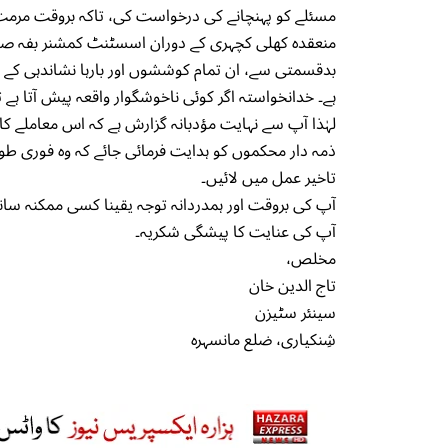
مسئلے کو پہنچانے کی درخواست کی، تاکہ بروقت مرمت
منعقدہ کھلی کچہری کے دوران اسسٹنٹ کمشنر بفہ صا
بدقسمتی سے، ان تمام کوششوں اور بارہا نشاندہی کے با
ہے۔ خدانخواستہ اگر کوئی ناخوشگوار واقعہ پیش آتا ہے
لہٰذا آپ سے نہایت مؤدبانہ گزارش ہے کہ اس معاملے کا 
ذمہ دار محکموں کو ہدایت فرمائی جائے کہ وہ فوری طور
تاخیر عمل میں لائیں۔
آپ کی بروقت اور ہمدردانہ توجہ یقینا کسی ممکنہ سانح
آپ کی عنایت کا پیشگی شکریہ۔
مخلص،
تاج الدین خان
سینئر سٹیزن
شِنکیاری، ضلع مانسہرہ