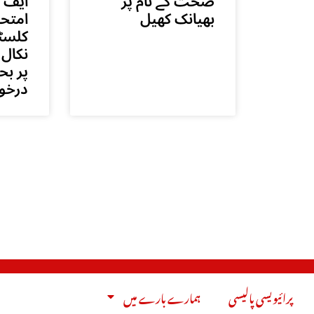
صحت کے نام پر
ایف 
بھیانک کھیل
امتحا
کلسٹ
نکال 
پر بح
درخو
پرائیویسی پالیسی
ہمارے بارے میں