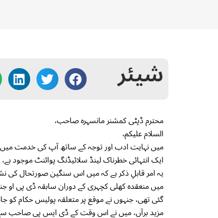
شیئر
محترم ڈپٹی کمشنر مانسہرہ صاحب،
السلام علیکم،
میں نہایت ادب اور توجہ کے ساتھ آپ کی خدمت میں یہ 
ایک انتہائی خطرناک لینڈ سلائیڈنگ پوائنٹ موجود ہے، 
یہ امر قابلِ ذکر ہے کہ میں اس سنگین صورتحال کی نش
میں منعقدہ کھلی کچہری کے دوران سابقہ ڈی پی او ج
گئی تھی، جنہوں نے موقع پر متعلقہ پولیس حکام کو جائ
مزید برآں، میں نے اس وقت کے ڈی ایس پی صاحب سے بھی