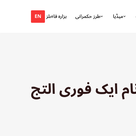
EN
میڈیا
طرز حکمرانی
ہزارہ فاٸلز
م ایک فوری التج