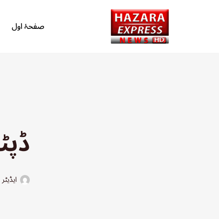
صفحۂ اول
Skip
to
content
ڈپٹ
ایڈیٹر 