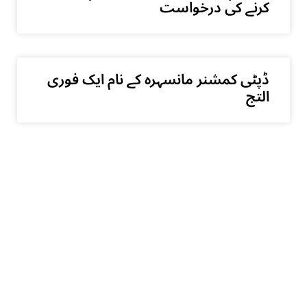
کرنے کی درخواست
ڈپٹی کمشنر مانسہرہ کے نام ایک فوری
التج