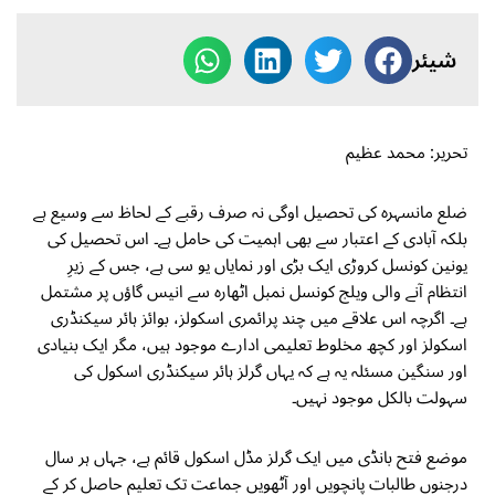
شیئر
تحریر: محمد عظیم
ضلع مانسہرہ کی تحصیل اوگی نہ صرف رقبے کے لحاظ سے وسیع ہے
بلکہ آبادی کے اعتبار سے بھی اہمیت کی حامل ہے۔ اس تحصیل کی
یونین کونسل کروڑی ایک بڑی اور نمایاں یو سی ہے، جس کے زیرِ
انتظام آنے والی ویلج کونسل نمبل اٹھارہ سے انیس گاؤں پر مشتمل
ہے۔ اگرچہ اس علاقے میں چند پرائمری اسکولز، بوائز ہائر سیکنڈری
اسکولز اور کچھ مخلوط تعلیمی ادارے موجود ہیں، مگر ایک بنیادی
اور سنگین مسئلہ یہ ہے کہ یہاں گرلز ہائر سیکنڈری اسکول کی
سہولت بالکل موجود نہیں۔
موضع فتح بانڈی میں ایک گرلز مڈل اسکول قائم ہے، جہاں ہر سال
درجنوں طالبات پانچویں اور آٹھویں جماعت تک تعلیم حاصل کر کے