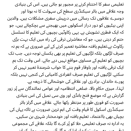
تعلیمی سفر کا اختتام کرنے پر مجبور ہو جاتی ہیں۔ اس کی بنیادی
وجہ علاقے میں ہائر سیکنڈری سطح کی سہولت کا نہ ہونا اور
دوسرے علاقوں تک رسائی میں درپیش سفری مشکلات ہیں۔ والدین
اپنی بیٹیوں کو دور دراز اسکولوں میں بھیجنے سے ہچکچاتے ہیں، جو
کہ ایک فطری تشویش ہے۔ یہی رکاوٹیں بچیوں کی تعلیم کا تسلسل
ختم کر دیتی ہیں، جو کہ معاشرتی ترقی کی راہ میں ایک بہت بڑی
رکاوٹ ہے۔تعلیم یافتہ معاشرہ تعمیر کرنے کے لیے ضروری ہے کہ ہم نہ
صرف لڑکوں بلکہ لڑکیوں کی تعلیم پر بھی یکساں توجہ دیں۔ جب تک
بچیوں کو تعلیم کے مساوی مواقع نہیں دیے جاتے، اس وقت تک ہم
ایک ترقی یافتہ اور باوقار قوم بننے کا خواب شرمندۂ تعبیر نہیں کر
سکتے۔ لڑکیوں کی تعلیم صرف انفرادی کامیابی کی کنجی نہیں بلکہ
پورے خاندان، برادری اور علاقے کی خوشحالی کا ذریعہ ہے۔
لہٰذا، میری حکامِ بالا، ضلعی انتظامیہ اور عوامی نمائندگان سے پُر زور
گزارش ہے کہ موضع فتح بانڈی اور وی سی نمبل کی اس بنیادی
ضرورت کو فوری طور پر مدِنظر رکھا جائے۔ علاقے میں گرلز ہائر
سیکنڈری اسکول کا قیام وقت کی اہم ترین ضرورت ہے تاکہ یہاں کی
بچیاں بھی بااعتماد، تعلیم یافتہ اور خودمختار شہری بن سکیں۔
یہ ادارہ نہ صرف تعلیمی خلا کو پُر کرے گا بلکہ علاقے کی مجموعی
ترقی میں بھی مثبت کردار ادا کرے گا۔ آئیے، ہم سب مل کر اپنی