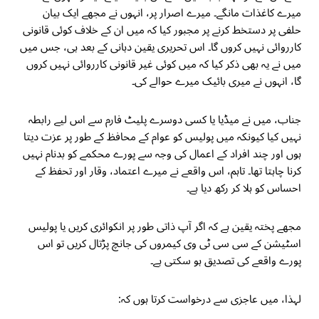
میرے کاغذات مانگے۔ میرے اصرار پر، انہوں نے مجھے ایک بیان
حلفی پر دستخط کرنے پر مجبور کیا کہ میں ان کے خلاف کوئی قانونی
کارروائی نہیں کروں گا۔ اس تحریری یقین دہانی کے بعد ہی، جس میں
میں نے یہ بھی ذکر کیا کہ میں کوئی غیر قانونی کارروائی نہیں کروں
گا، انہوں نے میری بائیک میرے حوالے کی۔
جناب، میں نے میڈیا یا کسی دوسرے پلیٹ فارم سے اس لیے رابطہ
نہیں کیا کیونکہ میں پولیس کو عوام کے محافظ کے طور پر عزت دیتا
ہوں اور چند افراد کے اعمال کی وجہ سے پورے محکمے کو بدنام نہیں
کرنا چاہتا تھا۔ تاہم، اس واقعے نے میرے اعتماد، وقار اور تحفظ کے
احساس کو ہلا کر رکھ دیا ہے۔
مجھے پختہ یقین ہے کہ اگر آپ ذاتی طور پر انکوائری کریں یا پولیس
اسٹیشن کے سی سی ٹی وی کیمروں کی جانچ پڑتال کریں تو اس
پورے واقعے کی تصدیق ہو سکتی ہے۔
لہذا، میں عاجزی سے درخواست کرتا ہوں کہ: