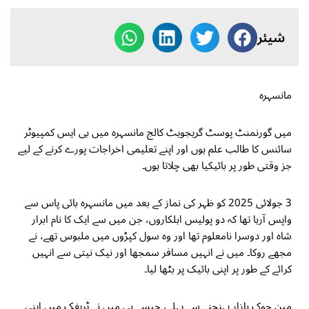
شیئر
مانسہرہ
میں گورنمنٹ پوسٹ گریجویٹ کالج مانسہرہ میں بی ایس کمپیوٹر
سائنس کا طالب علم ہوں اور اپنے تعلیمی اخراجات پورے کرنے کے لیے
جز وقتی طور پر بائیکیا بھی چلاتا ہوں۔
3 جولائی 2025 کو ظہر کی نماز کے بعد میں مانسہرہ بائی پاس سے
واپس آرہا تھا کہ دو پولیس اہلکاروں، جن میں سے ایک کا نام ابرار
شاہ اور دوسرا نامعلوم تھا اور وہ سول کپڑوں میں ملبوس تھے، نے
مجھے روکا۔ میں نے انہیں مسافر سمجھا اور نیک نیتی سے انہیں
کرائے کے طور پر اپنی بائیک پر بٹھا لیا۔
مین چوک بازار پہنچنے سے پہلے، جیسے ہی میں نے ٹریفک میں اپنی