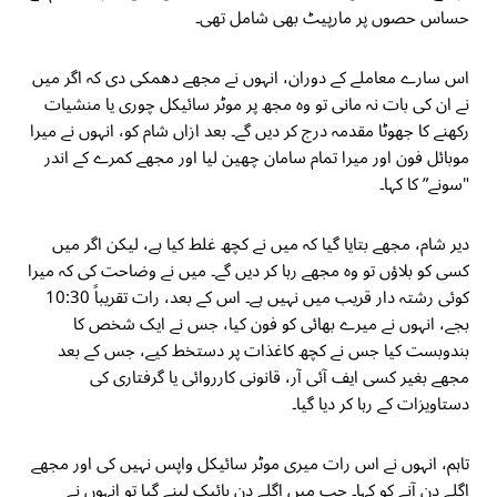
حساس حصوں پر مارپیٹ بھی شامل تھی۔
اس سارے معاملے کے دوران، انہوں نے مجھے دھمکی دی کہ اگر میں
نے ان کی بات نہ مانی تو وہ مجھ پر موٹر سائیکل چوری یا منشیات
رکھنے کا جھوٹا مقدمہ درج کر دیں گے۔ بعد ازاں شام کو، انہوں نے میرا
موبائل فون اور میرا تمام سامان چھین لیا اور مجھے کمرے کے اندر
"سونے” کا کہا۔
دیر شام، مجھے بتایا گیا کہ میں نے کچھ غلط کیا ہے، لیکن اگر میں
کسی کو بلاؤں تو وہ مجھے رہا کر دیں گے۔ میں نے وضاحت کی کہ میرا
کوئی رشتہ دار قریب میں نہیں ہے۔ اس کے بعد، رات تقریباً 10:30
بجے، انہوں نے میرے بھائی کو فون کیا، جس نے ایک شخص کا
بندوبست کیا جس نے کچھ کاغذات پر دستخط کیے، جس کے بعد
مجھے بغیر کسی ایف آئی آر، قانونی کارروائی یا گرفتاری کی
دستاویزات کے رہا کر دیا گیا۔
تاہم، انہوں نے اس رات میری موٹر سائیکل واپس نہیں کی اور مجھے
اگلے دن آنے کو کہا۔ جب میں اگلے دن بائیک لینے گیا تو انہوں نے