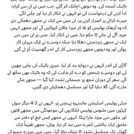
بائیک آہستہ کی، وہ دونوں اچانک اتر گئے۔ جب میں نے ان سے کرایہ
ادا کرنے کی درخواست کی تو انہوں نے انکار کر دیا اور چلنے لگے۔
میرے کرائے پر اصرار کرنے پر، ان میں سے ایک نے مجھے دھمکی دی
کہ وہ ٹریفک پولیس کو بلا کر میرا چالان کروائیں گے اور مجھے انہیں
مزید آگے لے جانے کا حکم دیا۔ میں نے انکار کیا، جس پر ان میں سے
ایک نے مجھے زبردستی دھکا دیا جبکہ دوسرے نے ایک مہران کار
روکی اور وہ دونوں مجھے زبردستی کار کے اندر گھسیٹ کر لے گئے۔
گاڑی کے اندر انہوں نے دروازہ بند کر لیا، میری بائیک کی چابی چھین
لی اور دوسرے شخص کو دے کر ہدایت کی کہ وہ بائیک بھی ساتھ لے
آئے۔ سفر کے دوران مجھ پر جسمانی تشدد کیا گیا — مجھے مکے
مارے گئے، گلا دبایا گیا اور مسلسل دھمکیاں دی گئیں۔
سٹی پولیس اسٹیشن مانسہرہ پہنچنے پر، انہوں نے 3-4 دیگر سول
کپڑوں میں ملبوس پولیس اہلکاروں کی موجودگی میں مجھے لاتوں
اور مکوں سے مزید مارا پیٹا۔ انہوں نے مجھے ایس ایچ او دفتر سے
ملحق ایک رہائشی کمرے میں بند کر دیا۔ وہاں، مجھے تقریباً ایک
گھنٹے تک مسلسل تشدد کا نشانہ بنایا گیا، جس میں میرے جسم کے