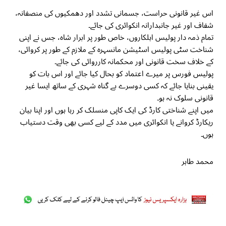
اس غیر قانونی حراست، جسمانی تشدد اور دھمکیوں کی منصفانہ،
شفاف اور غیر جانبدارانہ انکوائری کی جائے۔
تمام ذمہ دار پولیس اہلکاروں، خاص طور پر ابرار شاہ، جس نے اپنی
شناخت سٹی پولیس اسٹیشن مانسہرہ کے ملازم کے طور پر کروائی،
کے خلاف سخت قانونی اور محکمانہ کارروائی کی جائے۔
پولیس فورس پر میرے اعتماد کو بحال کیا جائے اور اس بات کو
یقینی بنایا جائے کہ کسی دوسرے بے گناہ شہری کے ساتھ ایسا غیر
قانونی سلوک نہ ہو۔
میں اپنے شناختی کارڈ کی ایک کاپی منسلک کر رہا ہوں اور اپنا بیان
ریکارڈ کروانے یا انکوائری میں مدد کے لیے کسی بھی وقت دستیاب
ہوں۔
محمد طاہر