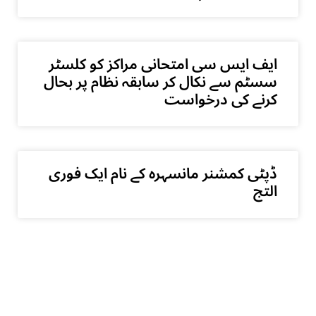
ایف ایس سی امتحانی مراکز کو کلسٹر
سسٹم سے نکال کر سابقہ نظام پر بحال
کرنے کی درخواست
ڈپٹی کمشنر مانسہرہ کے نام ایک فوری
التج