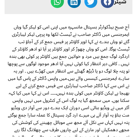
شیئر
آج صبح ہیڈکوارٹر ہسپتال مانسہرہ میں اپنی امی کو لیکر گیا وہاں
ایمرجنسی میں ڈاکٹر صاحب نے ٹیسٹ لکھا وہ پرچی لیکر لیبارٹری
گئے تو وہاں بندے نے کہا اوپر کاؤنٹر پر فیس جمع کر کے آجاؤ تب
ٹیسٹ ہوگا۔ امی کو وہاں چھوڑ کر اوپر کاؤنٹر پر آیا تو ادھر کاؤنٹر کے
اردگرد لوگ جمع ہیں مرد و خواتین جمع ہیں کاؤنٹر پر کوئی بھی بندہ
نہیں ۔ کافی دیر انتظار کیا کوئی نہیں آیا ادھر موجود لوگوں سے پوچھا
تو پتہ چلا لوگ دو یا ڈیڑھ گھنٹے سے انتظار میں کھڑے ہیں ۔ اور یہ
سارے ایمرجنسی کیسس والے ہیں۔میں واپس ڈاکٹر کے پاس گیا میں
نے اس سے کہا ڈاکٹر صاحب لیبارٹری سے فیس جمع کرنے کے لیے
بھیجا ہے لیکن کاؤنٹر میں کوئی بندہ نہیں۔۔۔۔۔ اس نے کہا میں کیا کہہ
سکتا ہوں۔ میں سمجھ گیا یہ لوگ اس کے کنٹرول میں نہیں واپس
آکر میں نے ویڈیو بنائی اسی دوران ایک بندے دور سے آواز دی ویڈیو
مت بناؤ یہ آواز آتے ہی میرے ارد گرد ہسپتال کا عملہ سارا جمع ہوگئے
پتہ نہیں کہاں سے نکل آئے مجھ سے موبائل چھیننے کی کوشش کی
مجھے دھمکیاں اور مارنے کے لیے چاروں طرف سے چھلانگ لگا رہے