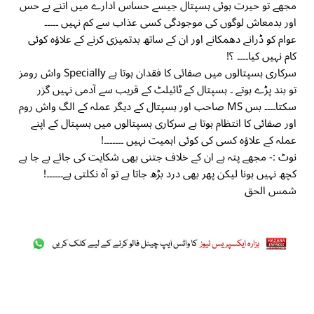
مجھے تو حیرت ہوئی ہسپتال جیسے حساس ادارے میں اتنے بے حس
اور بدمعاش لوگوں کی موجودگی کسی عذاب سے کم نہیں ۔۔۔۔۔
عوام کو ڈرانے دھمکانے اور ان کے ساتھ بدتمیزی کرنے کے علاؤہ کوئی
کام نہیں کیا۔۔۔۔ ؟!
سرکاری ہسپتالوں میں صفائی کا فقدان ہوتا ہے Specially واش رومز
تو بند پڑے ہوتے ۔ ہسپتال کے ٹائیلٹ کے قریب سے آدمی نہیں گزر
سکتا۔۔۔۔ بس MS صاحب اور ہسپتال کے دیگر عملہ کے الگ واش روم
اور صفائی کا انتظام ہوتا ہے سرکاری ہسپتالوں میں ہسپتال کے اپنے
عملہ کے علاؤہ کسی کی کوئی اہمیت نہیں ۔۔۔۔۔۔۔!
نوٹ :- مجھے پتہ ہے ان کے خلاف جتنی بھی شکایت کی جائے بے جا ہے
کچھ نہیں ہونا لیکن پھر بھی درد بڑھ جاتا ہے تو آہ نکلتی ہے۔۔۔۔۔۔!
شمس الحق