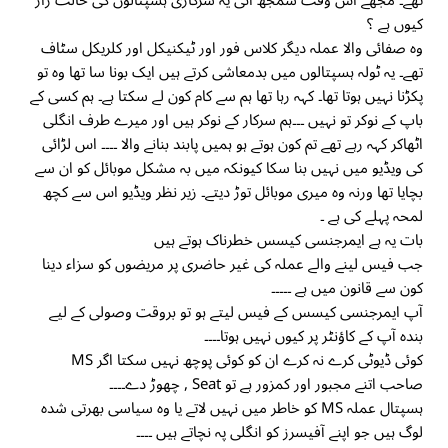
تھے۔ مجھے اس وقت سمجھ آئی یہ سرکاری ہسپتالوں کی حالت زار
کیوں ہے ؟
وہ صفائی والا عملہ دیگر کلاس فور اور ٹیکنیکل اور کلریکل سٹاف
تھے۔ یہ ٹولہ ہسپتالوں میں بدمعاشی کرتے ہیں ایک بونا سا تھا وہ تو
پکڑنا نہیں ہوتا تھا۔ کہہ رہا تھا ہم سے کام کون لے سکتا ہے۔ ہم کسی کے
باپ کے نوکر تو نہیں ۔۔۔ہم سرکار کے نوکر ہیں اور میرے طرف انگلی
اٹھاکر کہہ رہے تھے تم کون ہوتے ہو ہمیں پابند بنانے والا ۔۔۔۔ اس لڑائی
کی ویڈیو میں نہیں بنا سکا کیونکہ میں بہ مشکل موبائل کو ان سے
بچایا تھا ورنہ وہ میری موبائل توڑ دیتے۔ زیر نظر ویڈیو اس سے کچھ
لمحہ پہلے کی ہے ۔
بات یہ ہے ایمرجنسی کیسس خطرناک ہوتے ہیں
جب فیس لینے والے عملہ کی غیر حاضری پر مریضوں کو سزاء دینا
کون سے قانون میں ہے ۔۔۔۔۔
آپ ایمرجنسی کیسس کے فیس لیتے ہو تو بروقت وصولی کے لیے
بندہ آپ کے کاؤنٹر پر کیوں نہیں ہوتا۔۔۔۔
کوئی ڈیوٹی کرے نہ کرے ان کو کوئی پوچھ نہیں سکتا اگر MS
صاحب اتنے مجبور اور کمزور ہے تو Seat , چھوڑ دے۔۔۔۔
ہسپتال عملہ MS کو خاطر میں نہیں لاتے یا وہ سیاسی بھرتی شدہ
لوگ ہیں جو اپنے آفیسرز کو انگلی پہ نچاتے ہیں ۔۔۔۔