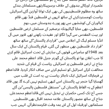
علمبردار اورکالے ہندوؤں کے خلاف برسرپیکارتھے،مسلمانان ہندکے
ساتھ وہ مظلوم فلسطینیوں کی بھی ایک توانا آوازبن گئے۔اسرائیلی
ریاست کومستردکرنے کے ساتھ انہوں نے فلسطین فنڈ بھی قائم
کیااوران کی کوششوں سے پھر پورے ہندوستان میں،،یوم
فلسطین،،بھی منایا گیاکیونکہ برصغیر کے مسلمان ارض فلسطین
اور بیت المقدس سے گہرا لگاؤ اور عقیدت رکھتے تھے۔ لاہور میں آل
انڈیا مسلم لیگ کے اجلاس میں "قراردادِ پاکستان”کے ساتھ ساتھ
"قرار داد فلسطین بھی منظور کی گئی۔ قیام پاکستان کے ایک سال
بعد 1948کو سامراجی قوتوں کی سازش کے تحت اسرائیل قائم کرنے
کا جب اعلان ہوا تو پاکستان کے گورنر جنرل قائد اعظم محمد علی
جناح نے ارض فلسطین پر اسرائیلی ریاست کے قیام کی شدید
مخالفت کرکے اسرائیل کو تسلیم کرنے سے صاف انکار کردیا۔ قائداعظم
نے فرمایاکہ اسرائیل ایک ناجائز ریاست ہے۔ یہ امت کے قلب میں
گھسایا گیا خنجر ہے۔ پاکستان اسے کبھی تسلیم نہیں کرے گا۔ یوں قائد
اعظم کے یہ الفاظ پاکستان کی "مستقل فلسطین پالیسی”بن گئے
جسے آج تک کسی حکمران نے تبدیل نہیں کئے۔قائداعظم محمدعلی
جناح کے ساتھ مصور پاکستان علامہ محمد اقبال بھی فلسطینی
مسلمانوں اورقبلہ اول کے لئے ہمہ وقت فکرمندنظرآئے۔ انہیں جب