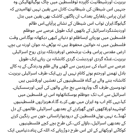
بربریت اورشیطانیت کاپردہ توفلسطین میں چاک ہوگیاتھالیکن وہ
جنہیں اس شیطان کی شیطانیت کادل سے یقین نہیں تھاامیدہے کہ
ایران پراس یلغارکے بعداب ان پاگلوں کاشک بھی یقین میں بدل
گیاہوگا۔ایران تواب اس شیطان کے نشانے پرآیاہے۔اس ظالم
اوردہشتگرداسرائیل کے ہاتھوں ایک طویل عرصے سے جوظلم
فلسطین میں ہورہاہے ایساظلم تو دنیانے کبھی دیکھانہ ہوگا۔اس وقت
فلسطین میں نہ خواتین محفوظ ہیں نہ بوڑھے،نہ جوان اورنہ ہی بچے۔
ارض مقدس پراس وقت ہرشخص اورفردبلکہ ہرذی روح اسرائیلی
بربریت،غنڈہ گردی اوردہشت گردی کانشانہ بن رہاہے۔ایک طویل
عرصے سے انبیاء کی سرزمین سے اٹھنے والے ظلم ودرندگی کے یہ کالے
بادل تھمنے اورختم ہونے کانام نہیں لے رہے۔ایک طرف اسرائیلی بربریت
کانشانہ بننے والے بے گناہ فلسطینیوں کی نعشیں اورلاشیں ہیں
تودوسری طرف آگ وبارودسے بچ جانے والوں کی آہیں اورسسکیاں۔
اسرائیل سے اب تک جوظلم ہوسکتاتھاوہ اس نے فلسطین میں
کیا،یہی کام اب وہ ایران میں بھی کرے گا۔ادھرہزاروں فلسطینیوں
کوشہیداورلاکھوں کوبے گھرکرنے کے بعدبھی اسرائیلی ظالموں کے دل
ٹھنڈے نہیں ہوئے۔فلسطین کے درودیوارانسانی خون سے رنگین کرنے
کے بعدبھی اسرائیل،،باؤلے کتے،،کی طرح بچے کچے فلسطینیوں
کوکاٹنے اورکھانے کے لئے اس طرح دوڑرہاہے کہ اللہ کی پناہ۔دنیامیں ایک