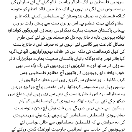
سرزمین فلسطین پر ایک ناجائز ریاست قائم کرنے کے لئے سازش کی
بومحسوس ہونے لگی توانہوں نے ایک خط میں قائد اعظم کو متوجہ
کیاکہ فلسطین نہ صرف ہندوستان کے مسلمانوں کیلئے بلکہ عالم
اسلام کیلئے بہت عظیم ہے۔ اس پر بری نیت سے پیش رفت ہو رہی
ہے۔بانی پاکستان سمیت ہمارے دیگرقومی رہنماؤں اوربزرگوں کواندازہ
تھاکہ یہودیوں کایہ ناجائز بچہ کل کو مسلمانوں کے لئے کس طرح
مسائل کاباعث بنے گااسی لئے انہوں نے نہ صرف اس ناجائزریاست
کی کھل کرمخالفت کی بلکہ اس کے خلاف بھرپورآوازبھی اٹھائی۔اگریہ
کہاجائے توبے جانہ ہوگاکہ بانیان پاکستان سمیت ہمارے دیگربزرگ کالے
ہندوؤں کے ساتھ گورے انگریزوں اور یہودیوں کی رگ رگ سے بھی
خوب واقف تھے۔یہودیوں کے ہاتھوں آج مظلوم فلسطینی جس
کرب،تکلیف اورامتحان سے گزررہے ہیں اس خطرے کوانہوں نے
برسوں پہلے ہی محسوس کردیاتھا۔ارض مقدس پرآج جوکچھ ہورہاہے
یہ منظرنامہ وہ اس ناجائزریاست کے بننے سے بھی پہلے اپنے دماغ میں
دیکھ چکے تھے۔ان کوپتہ تھاکہ یہ یہودی کل کومسلمانوں کوآرام
وسکون سے جینے نہیں دیں گے۔وہی بات ہوئی۔آج نیتن یاہوسمیت
تمام یہودی فلسطینی مسلمانوں کے پیچھے پڑے ہوئے ہیں۔ہریہودی
کی یہ خواہش ہے کہ فلسطین مسلمانوں سے خالی ہو۔اسی لئے
تویہودیوں کی جانب سے اسرائیلی جارحیت اورغنڈہ گردی روکنے کے