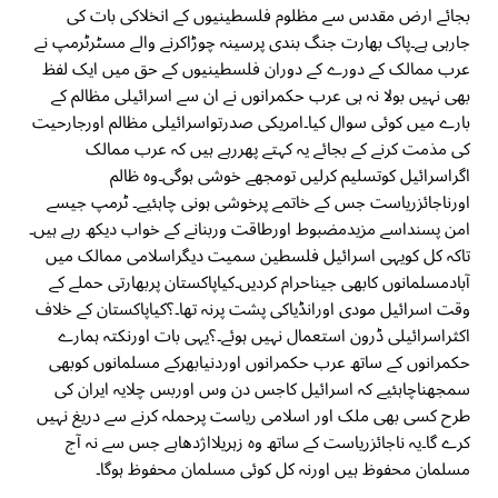
بجائے ارض مقدس سے مظلوم فلسطینیوں کے انخلاکی بات کی
جارہی ہے۔پاک بھارت جنگ بندی پرسینہ چوڑاکرنے والے مسٹرٹرمپ نے
عرب ممالک کے دورے کے دوران فلسطینیوں کے حق میں ایک لفظ
بھی نہیں بولا نہ ہی عرب حکمرانوں نے ان سے اسرائیلی مظالم کے
بارے میں کوئی سوال کیا۔امریکی صدرتواسرائیلی مظالم اورجارحیت
کی مذمت کرنے کے بجائے یہ کہتے پھررہے ہیں کہ عرب ممالک
اگراسرائیل کوتسلیم کرلیں تومجھے خوشی ہوگی۔وہ ظالم
اورناجائزریاست جس کے خاتمے پرخوشی ہونی چاہئیے۔ ٹرمپ جیسے
امن پسنداسے مزیدمضبوط اورطاقت وربنانے کے خواب دیکھ رہے ہیں۔
تاکہ کل کویہی اسرائیل فلسطین سمیت دیگراسلامی ممالک میں
آبادمسلمانوں کابھی جیناحرام کردیں۔کیاپاکستان پربھارتی حملے کے
وقت اسرائیل مودی اورانڈیاکی پشت پرنہ تھا۔؟کیاپاکستان کے خلاف
اکثراسرائیلی ڈرون استعمال نہیں ہوئے۔؟یہی بات اورنکتہ ہمارے
حکمرانوں کے ساتھ عرب حکمرانوں اوردنیابھرکے مسلمانوں کوبھی
سمجھناچاہئیے کہ اسرائیل کاجس دن وس اوربس چلایہ ایران کی
طرح کسی بھی ملک اور اسلامی ریاست پرحملہ کرنے سے دریغ نہیں
کرے گا۔یہ ناجائزریاست کے ساتھ وہ زہریلااژدھاہے جس سے نہ آج
مسلمان محفوظ ہیں اورنہ کل کوئی مسلمان محفوظ ہوگا۔