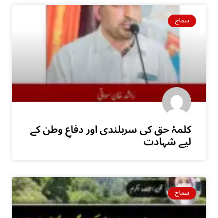
سماج
کلمۂ حق کی سربلندی اور دفاعِ وطن کے
لیے شہادت
سماج