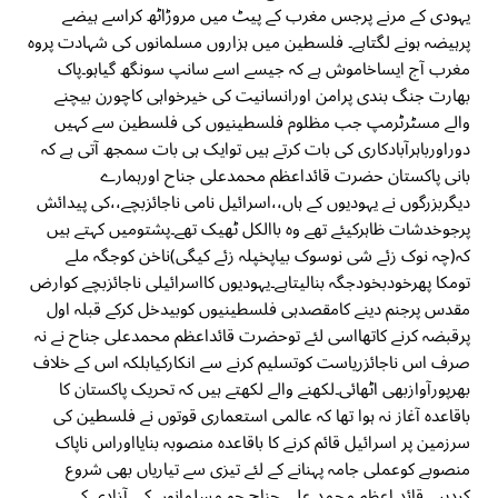
یہودی کے مرنے پرجس مغرب کے پیٹ میں مروڑاٹھ کراسے ہیضے
پرہیضہ ہونے لگتاہے۔ فلسطین میں ہزاروں مسلمانوں کی شہادت پروہ
مغرب آج ایساخاموش ہے کہ جیسے اسے سانپ سونگھ گیاہو۔پاک
بھارت جنگ بندی پرامن اورانسانیت کی خیرخواہی کاچورن بیچنے
والے مسٹرٹرمپ جب مظلوم فلسطینیوں کی فلسطین سے کہیں
دوراورباہرآبادکاری کی بات کرتے ہیں توایک ہی بات سمجھ آتی ہے کہ
بانی پاکستان حضرت قائداعظم محمدعلی جناح اورہمارے
دیگربزرگوں نے یہودیوں کے ہاں،،اسرائیل نامی ناجائزبچے،،کی پیدائش
پرجوخدشات ظاہرکیئے تھے وہ باالکل ٹھیک تھے۔پشتومیں کہتے ہیں
کہ(چہ نوک زئے شی نوسوک بیاپخپلہ زئے کیگی)ناخن کوجگہ ملے
تومکا پھرخودبخودجگہ بنالیتاہے۔یہودیوں کااسرائیلی ناجائزبچے کوارض
مقدس پرجنم دینے کامقصدہی فلسطینیوں کوبیدخل کرکے قبلہ اول
پرقبضہ کرنے کاتھااسی لئے توحضرت قائداعظم محمدعلی جناح نے نہ
صرف اس ناجائزریاست کوتسلیم کرنے سے انکارکیابلکہ اس کے خلاف
بھرپورآوازبھی اٹھائی۔لکھنے والے لکھتے ہیں کہ تحریک پاکستان کا
باقاعدہ آغاز نہ ہوا تھا کہ عالمی استعماری قوتوں نے فلسطین کی
سرزمین پر اسرائیل قائم کرنے کا باقاعدہ منصوبہ بنایااوراس ناپاک
منصوبے کوعملی جامہ پہنانے کے لئے تیزی سے تیاریاں بھی شروع
کردیں۔ قائد اعظم محمد علی جناح جو مسلمانوں کی آزادی کے