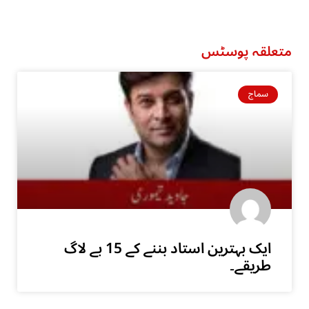
متعلقہ پوسٹس
سماج
ایک بہترین استاد بننے کے 15 بے لاگ
طریقے۔