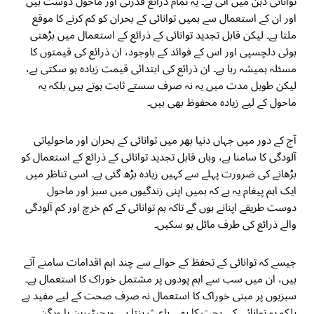
توانائی ذہن میں آتی ہے۔ یہ تمام ذرائع قدرتی اور ماحول دوست ہیں
اور ان کے استعمال سے ہمیں توانائی کے بحران کو کم کرنے کا موقع
ملتا ہے۔ لیکن قابل تجدید توانائی کے ذرائع کے استعمال میں بڑھتی
ہوئی دلچسپی اور اس کے فوائد کے باوجود، ان ذرائع کی قیمتوں کا
مسئلہ ہمیشہ رہا ہے۔ ان ذرائع کی ابتدائی قیمت زیادہ ہو سکتی ہے،
لیکن طویل مدت میں یہ نہ صرف سستے ثابت ہوتے ہیں بلکہ یہ
ماحول کے لیے زیادہ محفوظ بھی ہیں۔
آج کے دور میں جہاں دنیا بھر میں توانائی کے بحران اور ماحولیاتی
آلودگی کا سامنا ہے، وہاں قابل تجدید توانائی کے ذرائع کے استعمال کو
بڑھانے کی ضرورت پہلے سے کہیں زیادہ بڑھ گئی ہے۔ اسی تناظر میں
ایک اہم پیغام یہ ہے کہ ہمیں اپنی زندگیوں میں سبز اور ماحول
دوست طریقے اپنانے ہوں گے تاکہ ہم توانائی کے کم خرچ اور کم آلودگی
والے ذرائع کی طرف مائل ہو سکیں۔
جیسے کہ توانائی کے تحفظ کے حوالے سے چند اہم اقدامات سامنے آتے
ہیں، ان میں سب سے اہم پودوں پر مشتمل خوراک کا استعمال ہے۔
سبزیوں پر مبنی خوراک کا استعمال نہ صرف صحت کے لیے مفید ہے
بلکہ یہ توانائی کی بچت کا بھی باعث بنتا ہے۔ ویجیٹیرین یا ویگن