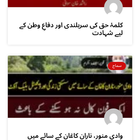
کلمۂ حق کی سربلندی اور دفاعِ وطن کے
لیے شہادت
سماج
وادیِ منور، ناران کاغان کے سائے میں