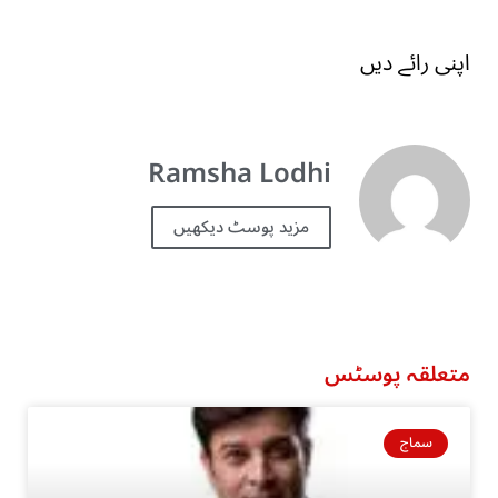
اپنی رائے دیں
Ramsha Lodhi
مزید پوسٹ دیکھیں
متعلقہ پوسٹس
سماج