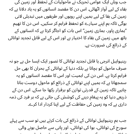
جب وہاں ایک عوامی تحریک نے ماحولیات کے تحفظ اور زمین کی
بقاء کے لیے آواز اٹھائی۔ اس دن کا مقصد انسانوں کو یہ یاد دلانا ہے کہ
زمین کی بقا کے لیے ہمیں اپنے رویوں اور طریقوں میں تبدیلی لانی
ہوگی تاکہ ہم اپنے سیارے کو تحفظ فراہم کر سکیں۔ اس دن کا تھیم
”ہماری پاور، ہماری زمین” اس بات کو اجاگر کرتا ہے کہ انسانوں کے
ہاتھ میں زمین کی بقاء کا اختیار ہے اور اس کے لیے قابل تجدید توانائی
کے ذرائع کی ضرورت ہے۔
رینیوایبل انرجی یا قابل تجدید توانائی کا تصور ایک ایسا حل ہے جو نہ
صرف ماحول کو بچاتا ہے بلکہ دنیا کے توانائی کے بحران کا بھی حل
فراہم کرتا ہے۔ اس دن کی اہمیت اور اس کا مقصد انسانوں کو یہ
سمجھانا ہے کہ ہمیں اپنے توانائی کے ذرائع کو ماحول دوست بنانا
چاہیے تاکہ زمین کے قدرتی توازن کو برقرار رکھا جا سکے۔ اس دن کے
ذریعے دنیا کو یہ پیغام دینے کی کوشش کی جاتی ہے کہ ہر فرد کی ذمہ
داری ہے کہ وہ زمین کی حفاظت کے لیے اپنا کردار ادا کرے۔
جب ہم رینیوایبل توانائی کے ذرائع کی بات کرتے ہیں تو سب سے پہلے
سورج کی توانائی، ہوا کی توانائی، اور پانی سے حاصل ہونے والی