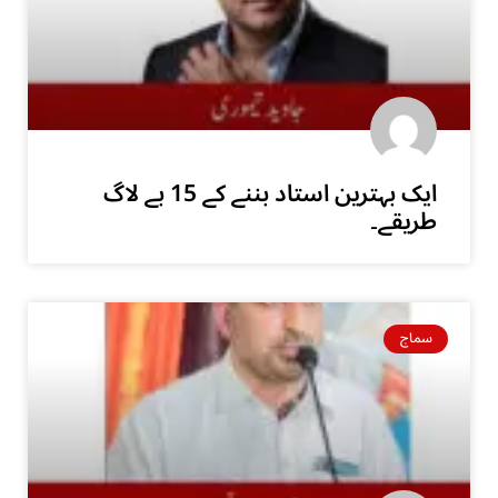
ایک بہترین استاد بننے کے 15 بے لاگ
طریقے۔
سماج