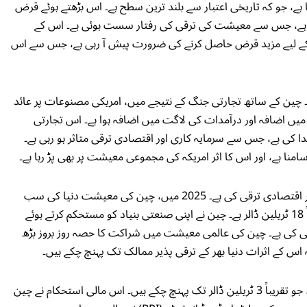
 130 فیصد تک پہنچ چکا ہے، جو کہ تاریخی اعتبار سے بلند ترین سطح ہے۔ اس بڑھتے ہوئے قرض
الا ہے، جس سے معیشت کی ترقی کی رفتار سست ہوئی ہے۔ اس کے
 کے لیے مزید قرض حاصل کرنے کی ضرورت پیش آ رہی ہے، جس سے اس
ے۔ چین کے ساتھ تجارتی جنگ کے نتیجے میں، امریکی مصنوعات پر عائد
ں اضافہ اور درآمدات کی لاگت میں اضافہ ہوا ہے۔ اس تجارتی
 کی ہے، جس سے سرمایہ کاری اور اقتصادی ترقی متاثر ہو رہی ہے۔
منا ہے، اور اس کا اثر امریکہ کی مجموعی معیشت پر بھی پڑ رہا ہے۔
دوسری جانب، چین نے گذشتہ دو دہائیوں میں تیز رفتار اقتصادی ترقی کی ہے۔ 2025 میں، چین کی معیشت دنیا کی سب
سے بڑی معیشت بن چکی ہے، جس کا جی ڈی پی تقریباً 18 ٹریلین ڈالر ہے۔ چین نے اپنی صنعتی بنیاد کو مستحکم کرتے ہوئے
قی کی ہے۔ چین کی عالمی معیشت میں شراکت کا حصہ روز بروز بڑھ
 اس کے اثرات دنیا بھر کے ترقی پذیر ممالک تک پہنچ چکے ہیں۔
چین کے زرمبادلہ کے ذخائر دنیا میں سب سے زیادہ ہیں، جو تقریباً 3 ٹریلین ڈالر تک پہنچ چکے ہیں۔ اس مالی استحکام نے چین