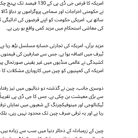
امریکہ کا قرض جی ڈی پی کے
نے حکومتی اخراجات اور سماجی پروگراموں پر دباؤ ڈ
ساتھ ہی، امریکی حکومت کو اپنے قرضوں کی ادائیگی
کی معاشی استحکام میں مزید کمی واقع ہو رہی ہے۔
مزید برآں، امریکہ کی تجارتی خسارہ مسلسل بڑھ رہا ہ
ٹیرف میں اضافہ ہوا ہے، جس سے صارفین کی قیمتوں می
کشیدگی نے عالمی منڈیوں میں غیر یقینی صورتحال پیدا
امریکہ کی کمپنیوں کو چین میں کاروباری مشکلات کا سا
ٹیکنالوجی اور مینوفیکچرنگ کے شعبوں میں نمایاں تر
رہا ہے اور یہ ترقی صرف چین تک محدود نہیں رہی، بلکہ