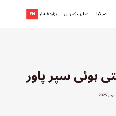
EN
میڈیا
طرز حکمرانی
ہزارہ فاٸلز
تی ہوئی سپر پاور