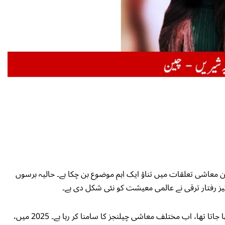
ن معاشی تعلقات میں تناؤ ایک اہم موضوع بن چکا ہے۔ حالیہ برسوں
ز رفتار ترقی نے عالمی معیشت کو نئی شکل دی ہے۔
امریکہ، جو کبھی دنیا کی سب سے بڑی معیشت سمجھا جاتا تھا، اب مختلف معاشی چیلنجز کا سامنا کر رہا ہے۔ 2025 میں،