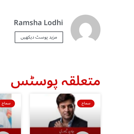
Ramsha Lodhi
مزید پوسٹ دیکھیں
متعلقہ پوسٹس
سماج
سماج