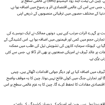
کو عالمی مالیاتی نظام میں ایک کلیدی کھلاڑی بنا دیا ہے۔ چین کی بیلٹ اینڈ روڈ انیشیٹو (BRI) نے عالمی سطح پر
 ہے، جس سے اس کی عالمی اقتصادی اثر و رسوخ میں اضافہ ہوا ہے۔
دنیا کے مختلف حصوں میں ترقیاتی منصوبوں کے ذریعے اپنی
شت پر گہرے اثرات مرتب کیے ہیں۔ دونوں ممالک نے ایک دوسرے کی
جارتی حجم میں کمی اور قیمتوں میں اضافہ ہوا ہے۔ اس کشیدگی کے
 گیا ہے، کیونکہ سرمایہ کاروں کی تشویش تیل کی طلب میں ممکنہ
پر عائد ٹیرف نے امریکی صنعتوں پر بھی اثر ڈالا ہے، جس سے کئی
نی پڑی ہے۔
ف میں اضافہ کیا ہے اور دیگر جوابی اقدامات اٹھائے ہیں۔ چینی
 اور تجارتی جنگ میں کوئی فاتح نہیں ہوتا۔ چین کا یہ موقف واضح
پنے اقتصادی مفادات کا تحفظ کرے گا۔ چین کا یہ عزم عالمی سطح پر اس
ع پیدا ہوئے ہیں۔ چین اور امریکہ کے درمیان کشیدگی کے باعث،