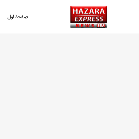
صفحۂ اول
Skip
to
content