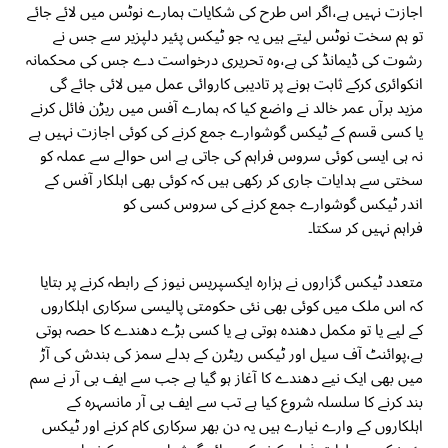
اجازت نہیں ہے،اگر اس طرح کی شکایات ہمارے نوٹس میں لائے جائے
تو ہم سخت نوٹس لیتے ہیں یہ جو ٹیکس پئیر دلپزیر سے جس نے
رشوت کی ڈیمانڈ کی ہے،وہ تحریری درخواست دے جس کی محکمانہ
انکوائری کرکے ثابت ہونے پر تادیبی کاروائی عمل میں لائی جائے گی
مزید برآں عمر خالد نے واضع کیا کہ ہمارے آفس میں ریڑن فائل کرنے
یا کسی قسم کے ٹیکس گوشوارے جمع کرنے کی کوئی اجازت نہیں ہے
نہ ہی ایسی کوئی سروس فراہم کی جاتی ہے اس حوالے سے عملہ کو
سختی سے ہدایات جاری کر رکھی ہیں کہ کوئی بھی اہلکار آفس کے
اندر ٹیکس گوشوارے جمع کرنے کی سروس کسی کو
فراہم نہیں کر سکتا۔
متعدد ٹیکس گزاروں نے ہزارہ ایکسپریس نیوز کے رابطہ کرنے پر بتایا
کہ اس ملک میں کوئی بھی نئی حکومتی پالیسی سرکاری اہلکاروں
کے لیے یا تو مکمل دھندہ ہوتی ہے یا کسی بڑے دھندے کا حصہ ہوتی
ہے،پوائنٹ آف سیل اور ٹیکس ریٹرن کے بدلے سمز کی بندش کی آڑ
میں بھی ایک نیے دھندے کا آغاز ہو گیا ہے جب سے ایف بی آر نے سم
بند کرنے کا سلسلہ شروع کیا ہے تب سے ایف بی آر مانسہرہ کے
اہلکاروں کے وارے نیارے ہیں یہ دن بھر سرکاری کام کرنے اور ٹیکس