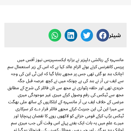
شیئر
مانسہرہ کے رہائشی دلپزیر نے ہزارہ ایکسسپریس نیوز آفس میں
پریس کانفرنس کرتے ہوئے الزام عائد کیا ہے کہ اس کے زیر استعمال سم
اچانک بند ہو گئی تھی جس پر مجھے بتایا گیا کہ این ٹی این کی وجہ
سے ایف بی آر نے بند کی ہے چونکہ میں نے کچھ عرصہ قبل جگہ
خریدی تھی اور حلقہ پٹواری نے مجھ سے نان فائلر کی شرح کے مطابق
مجھ سے ٹیکس کی رقم وصول کرکے میری غیر موجودگی میری
مرضی کے خلاف ایف بی آر مانسہرہ کے اہلکاروں کے ساتھ ملی بھگت
سے میرا این ٹی این جنریٹ کرکے مجھے فائلر قرار دے کر سرکاری
ٹیکس ہڑپ کرکے قومی خزانے کو لاکھوں روپے کا نقصان پہنچایا اور
میرے علم میں یہ بات ایک ہفتے پہلے اس وقت آئی جب میری سم
اچانک بند ہو گئی اور جب میں موبائل کمپنی کی فرنچائز پہ گیا تو