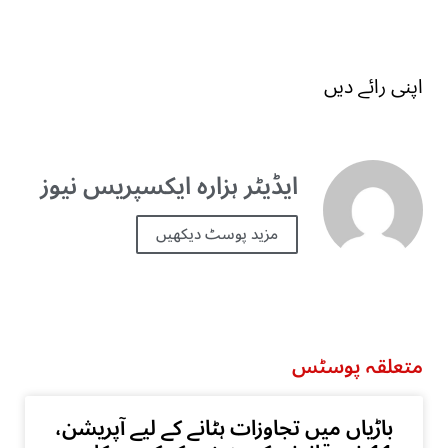
اپنی رائے دیں
ایڈیٹر ہزارہ ایکسپریس نیوز
مزید پوسٹ دیکھیں
متعلقہ پوسٹس
باڑیاں میں تجاوزات ہٹانے کے لیے آپریشن،