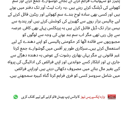
پئیرز کو سہولیات فراہم کرنے کے بجائے گوشوارے جمع کرنے اور سم
کھولنے کی ڈیلنگ کرتے رہتے ہیں ،یہ رات لیٹ آور تک دفتر میں ہوتے
ہیں اور کسی بھی سادہ لوح بندے سم کھولنے اور ریٹرن فائل کرنے کے
لیے چالیس ہزار روپے سے گھیرنے کی کوشش کرتے ہیں اور پندرہ سے
بیس ہزار تک ڈیل فائنل کرتے ہیں یہ پریکٹس پہلے بھی کافی عرصہ
سے چل رہی تھی مگر اب سم بند ہونے کی وجہ سے لوگوں کو
مجبوریوں سے فائدہ اٹھا کر حکومتی پالیسی کو اپنے دھندے کے لیے
استعمال کرتے ہیں۔۔سرکاری طور پر آفس میں گوشوارے جمع کرنا
غیر قانونی ہے مگر یہاں بھاری رشوت کے عوض یہ دھندہ دھڑلے سے
جاری ہے اور اہلکار کسے جوابدہی اور اپنے فرائض کی ادائیگی کی پرواہ
کیے بغیر مال بنانے میں مصروف دکھائی دیتے ہیں اوراپنے فرائض
میں شامل سروسز کسی کو فری فراہم کرنا گناہ کبیرہ سمجھتے ہیں۔