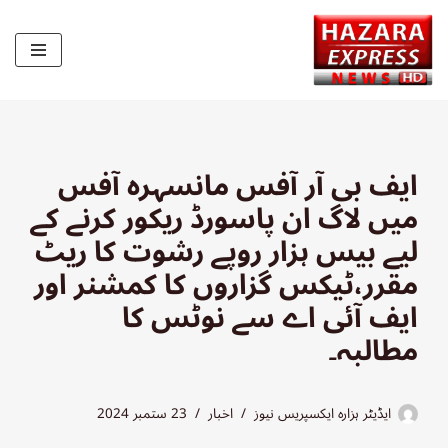
Skip
to
content
ایف بی آر آفس مانسہرہ آفس
میں لاگ ان پاسورڈ ریکور کرنے کے
لیے بیس ہزار روپے رشوت کا ریٹ
مقرر،ٹیکس گزاروں کا کمشنر اور
ایف آئی اے سے نوٹس کا
مطالبہ۔
ایڈیٹر ہزارہ ایکسپریس نیوز
اخبار
23 ستمبر 2024