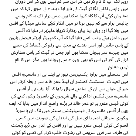
روپے تک آپ کا کام کر دیں گے اس سے کم نہیں ہوں گے اس دوران
میں واپس نکلنے لگا تو گیٹ کے باہر ایک بندے نے مجھے کہا کہ میں
سفارش کرکے آپ کا کام کروا سکتا ہوں بیس ہزار تک یہ کام ویسے
چالیس ہزار سے کم نہیں ہوتا تو میں انکار کرکے سامنے میڈیا کے آفس
میں چلا گیا اور وہاں اپنا بیان ریکارڈ کروایا،دلپزیر نے بتایا کہ آفس
میں داخل ہوتے وقت اسے بتایا گیا کہ آپ کمپیوٹر آپریٹر فیصل ہارون
کے پاس جائیں اور اسی بندے نے مجھ سے رقم کی ڈیمانڈ کی جسے
میں چہرے سے پہچان سکتا ہوں اور جس نے گیٹ کے پاس سفارش
کرنے کی آفر کی اس کو بھی چہرے سے پہچانتا ہوں مگر اس کا نام
نہیں معلوم۔
اس سلسلے میں ہزارہ ایکسپریس نیوز نے ایف بی آر مانسہرہ آفس
میں تعینات اسسٹنٹ کمشنر ان لینڈ عمر خالد سے رابطہ کرکے اس
خبر کے حوالے سے ان کے سامنے سوال رکھا کہ آیا ایف بی آر آفس
مانسہرہ میں ٹیکس ادا کرنے والے شہریوں کے پاسورڈ ریکور کرنے کی
کوئی فیس مقرر ہے تو عمر خالد نے بڑے واضع انداز میں بتایا کہ ایف
بھی آر آفس مانسہرہ کے فیسیلیٹشن سںنٹر میں لاگ ان پاسورڈ
ریکوری ،موبائل نمبر یا ای میل کی تبدیلی کی صورت میں کسی
قسم کی کوئی فیس مقرر نہیں ہے اور آفس کے اندر اس ڈیپارٹمنٹ
کی طرف سے فری سروس کی رشوت طلب کرنے کی کسی کو کوئی