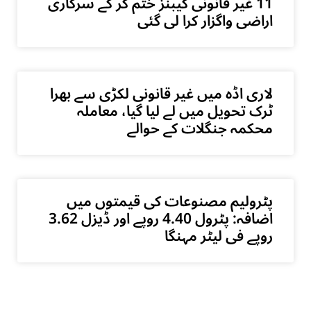
11 غیر قانونی کیبنز ختم کر کے سرکاری
اراضی واگزار کرا لی گئی
لاری اڈہ میں غیر قانونی لکڑی سے بھرا
ٹرک تحویل میں لے لیا گیا، معاملہ
محکمہ جنگلات کے حوالے
پٹرولیم مصنوعات کی قیمتوں میں
اضافہ: پٹرول 4.40 روپے اور ڈیزل 3.62
روپے فی لیٹر مہنگا