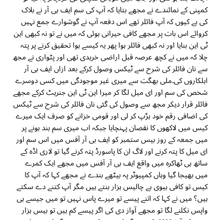
کمپنی کے نمائندے نے مجھے بتایا کہ آپ کی سم ایف بی آر نے بلاک
کی ہے کیوں کہ آپ فائلر تھے اس دفعہ آپ نے گوشوارے جمع نہیں
کروائے اس بات پر مجھے کافی حیرانی ہوئی کہ میں نے تو نہ کبھی این
ٹی این بنایا اور نہ کبھی فائلر ہوا پھر یہ کیسے ہوا تحقیق کرنے پر پتہ
چلا کہ میں نے کچھ عرصہ قبل اراضی خریدی تھی اور پٹواری نے مجھ
سے نان فائلر کی شرح سے ٹیکس وصول کرکے بعد ازاں ایف بی آر
اہلکاروں کی۔ملی بھگت سے میری غیر موجودگی میں کسی دوسرے
شخص کی سم اور ای میل لگا کر میرا این ٹی این جنریٹ کرکے مجھے
فائلر قرار دیکر مجھ سے وصول کی گئی نان فائلر کی شرح سے ٹیکس
کی اضافی رقم خود ہڑپ کر لی اور قومی خزانے کو صرف ایک میرے
کیس میں لاکھوں کا نقصان پہنچایا جبکہ اب میری سم بند ہونے پر
میں جمعہ کے روز بیس ستمبر کو ایف بی آر آفس میں اس سم اور
ای میل کا پتہ کرنے اور لاگ ان کا پاسورڈ پتہ کرنے گیا تو لاری اڈہ کے
ساتھ ہی ٹھاکرہ میں واقع ایف بی آر آفس میں مجھے ایک کمرے
میں بھیجا گیا وہاں کمپیوٹر پہ بیٹھے بندے نے مجھے کہا کہ آپ کا
کیس تو کافی ہیوی ہے چالیس ہزار بنتے ہیں مگر آپ کتنے دے سکتے
ہیں؟ میں نے کہا کہ اتنے پیسے تو میرے پاس نہیں تو میں جیسے ہی
واپس نکلنے لگا تو مجھے آواز دی کی اگر پیسے کم ہیں تو بیس ہزار