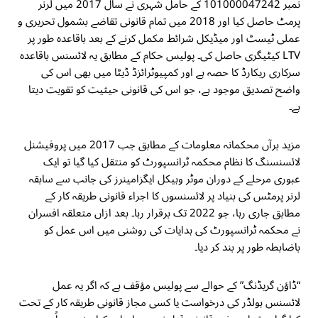
نمبر 101000047242 کے حامل شہری نے سال 2017 میں لرنر
پرمٹ حاصل کیا اور 2018 میں تمام قانونی تقاضے بشمول تحریری و
عملی ٹیسٹ اور میڈیکل شرائط مکمل کرنے کے بعد باقاعدہ طور پر
LTV کیٹیگری حاصل کی۔ پولیس حکام کے مطابق یہ لائسنس باقاعدہ
سرکاری ریکارڈ کا حصہ ہے اور کمپیوٹرائزڈ ڈیٹا میں بھی اس کی
واضح تصدیق موجود ہے، جو اس کی قانونی حیثیت کو تقویت دیتا
ہے۔
مزید برآں محکمانہ معلومات کے مطابق جب 2017 میں پروفیشنل
لائسنسنگ کا نظام محکمہ ٹرانسپورٹ کو منتقل کیا گیا تو ایک
عبوری مرحلے کے دوران موٹر وہیکل ایگزامینرز کی جانب سے سابقہ
لرنر پرمٹس کی بنیاد پر لائسنسوں کا اجراء قانونی طریقہ کار کے
مطابق جاری رہا، جو 2022 تک برقرار رہا۔ بعد ازاں متعلقہ افسران
نے محکمہ ٹرانسپورٹ کی ہدایات کی روشنی میں اس عمل کو
باضابطہ طور پر بند کر دیا۔
“ڈاؤن گریڈنگ” کے حوالے سے پولیس مؤقف ہے کہ اگر یہ عمل
لائسنس ہولڈر کی درخواست یا کسی مجاز قانونی طریقہ کار کے تحت