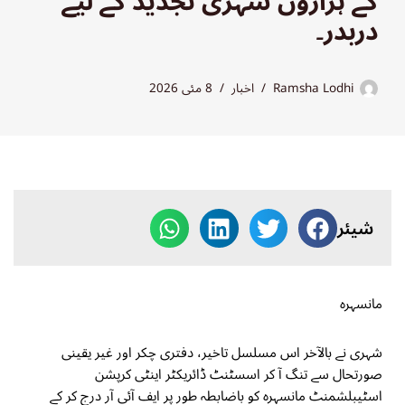
کے ہزاروں شہری تجدید کے لیے
دربدر۔
Ramsha Lodhi
اخبار
8 مئی 2026
شیئر
مانسہرہ
شہری نے بالآخر اس مسلسل تاخیر، دفتری چکر اور غیر یقینی
صورتحال سے تنگ آ کر اسسٹنٹ ڈائریکٹر اینٹی کرپشن
اسٹیبلشمنٹ مانسہرہ کو باضابطہ طور پر ایف آئی آر درج کر کے