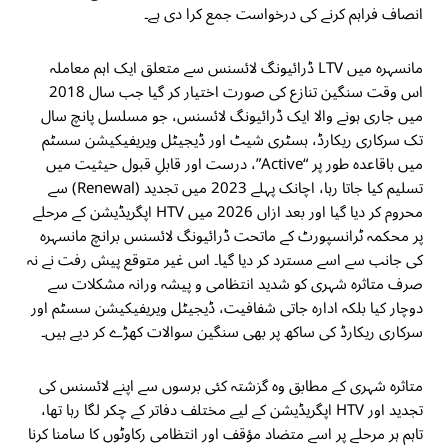
انصاف فراہم کرنے کی درخواست جمع کرا دی ہے۔
مانسہرہ میں LTV ڈرائیونگ لائسنس سے متعلق ایک اہم معاملہ
اس وقت سنگین تنازع کی صورت اختیار کر گیا جب سال 2018
میں جاری ہونے والا ایک ڈرائیونگ لائسنس، جو مسلسل پانچ سال
تک سرکاری ریکارڈ، ہسٹری شیٹ اور ڈیجیٹل ویریفیکیشن سسٹم
میں باقاعدہ طور پر “Active”، درست اور قابلِ قبول حیثیت میں
تسلیم کیا جاتا رہا، اچانک پہلے 2023 میں تجدید (Renewal) سے
محروم کر دیا گیا اور بعد ازاں 2026 میں HTV اپگریڈیشن کے مرحلے
پر محکمہ ٹرانسپورٹ کے ماتحت ڈرائیونگ لائسنس برانچ مانسہرہ
کی جانب سے اسے مسترد کر دیا گیا۔ اس غیر متوقع پیش رفت نے نہ
صرف متاثرہ شہری کو شدید انتظامی و پیشہ ورانہ مشکلات سے
دوچار کیا بلکہ ادارہ جاتی شفافیت، ڈیجیٹل ویریفیکیشن سسٹم اور
سرکاری ریکارڈ کی ساکھ پر بھی سنگین سوالات کھڑے کر دیے ہیں۔
متاثرہ شہری کے مطابق وہ گزشتہ کئی برسوں سے اپنے لائسنس کی
تجدید اور HTV اپگریڈیشن کے لیے مختلف دفاتر کے چکر لگا رہا تھا،
تاہم ہر مرحلے پر اسے متضاد مؤقف اور انتظامی رکاوٹوں کا سامنا کرنا