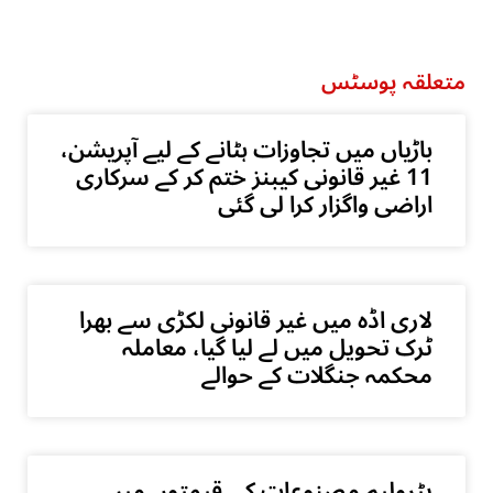
متعلقہ پوسٹس
باڑیاں میں تجاوزات ہٹانے کے لیے آپریشن،
11 غیر قانونی کیبنز ختم کر کے سرکاری
اراضی واگزار کرا لی گئی
لاری اڈہ میں غیر قانونی لکڑی سے بھرا
ٹرک تحویل میں لے لیا گیا، معاملہ
محکمہ جنگلات کے حوالے
پٹرولیم مصنوعات کی قیمتوں میں