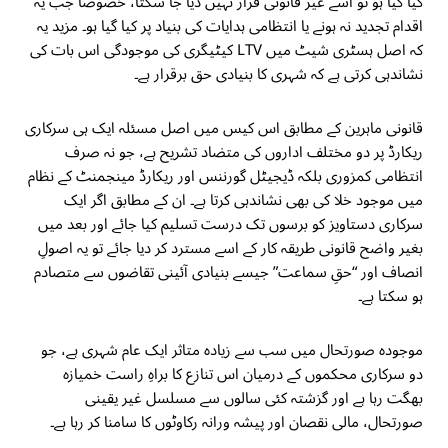
کیا گیا ہو تو اسے غیر قانونی قرار نہیں دیا جا سکتا، خصوصاً جب یہ
اقدام تجدید نہ ہونے یا انتظامی ہدایات کی بنیاد پر کیا گیا ہو۔ مزید یہ
کہ اصل ہسٹری شیٹ میں LTV کیٹیگری کی موجودگی اس بات کی
نشاندہی کرتی ہے کہ شہری کا بنیادی حق برقرار ہے۔
قانونی ماہرین کے مطابق اس کیس میں اصل مسئلہ ایک ہی سرکاری
ریکارڈ پر دو مختلف اداروں کی متضاد تشریح ہے، جو نہ صرف
انتظامی کمزوری بلکہ ڈیجیٹل گورننس اور ریکارڈ مینجمنٹ کے نظام
میں موجود خلا کی بھی نشاندہی کرتا ہے۔ ان کے مطابق اگر ایک
سرکاری دستاویز کو برسوں تک درست تسلیم کیا جائے اور بعد میں
بغیر واضح قانونی طریقہ کار کے اسے مسترد کر دیا جائے تو یہ اصولِ
انصاف اور “حقِ سماعت” جیسے بنیادی آئینی تقاضوں سے متصادم
ہو سکتا ہے۔
موجودہ صورتحال میں سب سے زیادہ متاثر ایک عام شہری ہے، جو
دو سرکاری محکموں کے درمیان اس تنازع کا براہِ راست خمیازہ
بھگت رہا ہے اور گزشتہ کئی سالوں سے مسلسل غیر یقینی
صورتحال، مالی نقصان اور پیشہ ورانہ رکاوٹوں کا سامنا کر رہا ہے۔