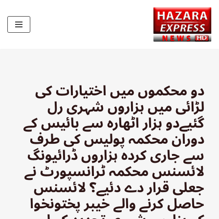
Skip
to
content
دو محکموں میں اختیارات کی
لڑائی میں ہزاروں شہری رل
گئیےدو ہزار اٹھارہ سے بائیس کے
دوران محکمہ پولیس کی طرف
سے جاری کردہ ہزاروں ڈرائیونگ
لائسنس محکمہ ٹرانسپورٹ نے
جعلی قرار دے دئیے؟ لائسنس
حاصل کرنے والے خیبر پختونخوا