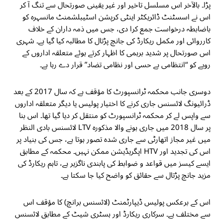
پڑا۔ بالآخر اس مسلسل تاخیر اور غیر یقینی صورتحال سے تنگ آ کر
اس نے اسسٹنٹ ڈائریکٹر اینٹی کرپشن اسٹیبلشمنٹ مانسہرہ کو
باضابطہ درخواست جمع کرا دی، جس میں ذمہ داران کے خلاف
کارروائی اور مکمل ریکارڈ کی جانچ پڑتال کا مطالبہ کیا گیا ہے۔ شہری
اس صورتحال پر شدید برہمی کا اظہار کرتے ہوئے متعلقہ اداروں کے
رویے کو “انتظامی بے حسی اور نظامی تضاد” قرار دے رہا ہے۔
دوسری جانب محکمہ ٹرانسپورٹ کا مؤقف ہے کہ سال 2017 کے بعد
ڈرائیونگ لائسنس جاری کرنے کا اختیار پولیس یا دیگر متعلقہ اداروں
سے واپس لے کر محکمہ ٹرانسپورٹ کو منتقل کر دیا گیا تھا۔ اس بنا
پر سال 2018 میں جاری ہونے والا مذکورہ LTV لائسنس بادی النظر
میں غیر مجاز اتھارٹی سے جاری شدہ تصور ہوتا ہے، جس کی بنیاد پر
اس کی تجدید اور HTV اپگریڈیشن ممکن نہیں۔ محکمہ کے مطابق
ایسے کیسز میں قواعد و ضوابط کی پابندی ناگزیر ہے، تاہم ریکارڈ کی
مزید جانچ پڑتال سے حقائق کو واضح کیا جا سکتا ہے۔
اس کے برعکس پولیس ڈیپارٹمنٹ (لائسنس برانچ) کا مؤقف اس
سے مختلف ہے۔ سرکاری ریکارڈ اور ہسٹری شیٹ کے مطابق لائسنس