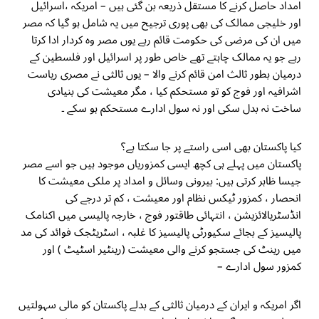
امداد حاصل کرنے کا مستقل ذریعہ بن گئی ہیں – امریکہ ،اسرائیل
اور خلیجی ممالک کی بھی پوری ترجیح میں یہ شامل ہو گیا کہ مصر
میں ان کی مرضی کی حکومت قائم رہے یوں مصر وہ کردار ادا کرتا
رہے جو یہ ممالک چاہتے تھے خاص طور پر اسرائیل اور فلسطین کے
درمیان بطور ثالث امن قائم کرنے والا – یوں ثالثی نے مصری ریاست
اشرافیہ اور فوج کو تو مستحکم کیا ، مگر معیشت کی بنیادی
ساخت نہ بدل سکی اور نہ سول ادارے مستحکم ہو سکے ۔
کیا پاکستان بھی اسی راستے پر جا سکتا ہے؟
پاکستان میں پہلے ہی کچھ ایسی کمزوریاں موجود ہیں جو اسے مصر
جیسا ظاہر کرتی ہیں: بیرونی وسائل و امداد پر ملکی معیشت کا
انحصار ، کمزور ٹیکس نظام اور معیشت ، کم تر درجے کی
انڈسٹریالائزیشن ، انتہائی طاقتور فوج ، خارجہ پالیسی میں اکنامک
پالیسیز کے بجائے سکیورٹی پالیسیز کا غلبہ ، اسٹریٹجک فوائد کی مد
میں رینٹ کی جستجو کرنے والی معیشت (رینٹیر اسٹیٹ ) اور
کمزور سول ادارے –
اگر امریکہ و ایران کے درمیان ثالثی کے بدلے پاکستان کو مالی سہولتیں