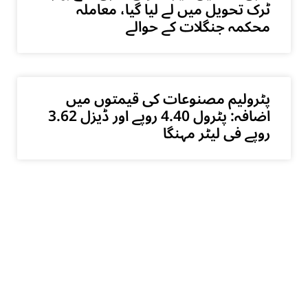
ٹرک تحویل میں لے لیا گیا، معاملہ
محکمہ جنگلات کے حوالے
پٹرولیم مصنوعات کی قیمتوں میں
اضافہ: پٹرول 4.40 روپے اور ڈیزل 3.62
روپے فی لیٹر مہنگا