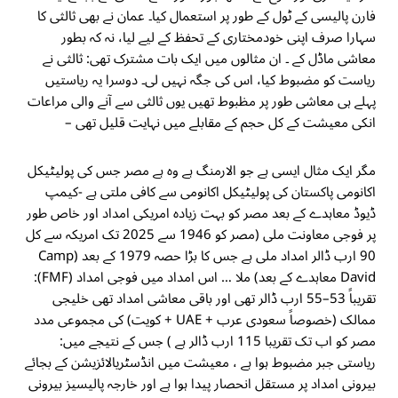
فارن پالیسی کے ٹول کے طور پر استعمال کیا۔ عمان نے بھی ثالثی کا
سہارا صرف اپنی خودمختاری کے تحفظ کے لیے لیا، نہ کہ بطور
معاشی ماڈل کے ۔ ان مثالوں میں ایک بات مشترک تھی: ثالثی نے
ریاست کو مضبوط کیا، اس کی جگہ نہیں لی۔ دوسرا یہ ریاستیں
پہلے ہی معاشی طور پر مظبوط تھیں یوں ثالثی سے آنے والی مراعات
انکی معیشت کے کل حجم کے مقابلے میں نہایت قلیل تھی –
مگر ایک مثال ایسی ہے جو الارمنگ ہے وہ ہے مصر جس کی پولیٹیکل
اکانومی پاکستان کی پولیٹیکل اکانومی سے کافی ملتی ہے -کیمپ
ڈیوڈ معاہدے کے بعد مصر کو بہت زیادہ امریکی امداد اور خاص طور
پر فوجی معاونت ملی (مصر کو 1946 سے 2025 تک امریکہ سے کل
90 ارب ڈالر امداد ملی ہے جس کا بڑا حصہ 1979 کے بعد (Camp
David معاہدے کے بعد) ملا … اس امداد میں فوجی امداد (FMF):
تقریباً 53–55 ارب ڈالر تھی اور باقی معاشی امداد تھی خلیجی
ممالک (خصوصاً سعودی عرب + UAE + کویت) کی مجموعی مدد
مصر کو اب تک تقریبا 115 ارب ڈالر ہے ) جس کے نتیجے میں:
ریاستی جبر مضبوط ہوا ہے ، معیشت میں انڈسٹریالائزیشن کے بجائے
بیرونی امداد پر مستقل انحصار پیدا ہوا ہے اور خارجہ پالیسیز بیرونی