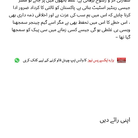
سفارتی اثر و رسوخ بڑھاتی ہے، غلط ہاتھوں میں پڑ جائے تو مصر
جیسی رینٹیر اسٹیٹ بناتی ہے۔ پاکستان کو ثالثی کا کرداد ضرور ادا
کرنا چاہئے کہ اس میں ہم سب کی عزت ہے اور اخلاقی ذمہ داری بھی
، اس خطے کا اس میں تحفظ بھی ہے مگر اسے گیم چینجر سمجھنا
ویسی ہی غلطی ہو گی جیسے کسی زمانے میں سی پیک کو سمجھا
گیا تھا –
اپنی رائے دیں