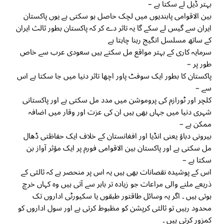
بہتر ڈیل لے سکتا ہے –
بین الاقوامی پابندیوں میں لچک حاصل ہو سکتی ہے یوں پاکستان
ایران سے گیس لے سکے گا یہ تاثر دے کر کہ پاکستان بطور ثالث ایران
کے ساتھ مسلسل انگیج رہنا چاہتا ہے
سرمایہ کاری کے بہتر مواقع مل سکتے ہیں سعودی عرب سے خاص
طور پر –
پاکستان کا بطور ایک سوفٹ پاور اچھا تاثر دنیا میں جا سکتا ہے اس
سے –
کلچر اور ٹورازم کی پروموشن میں مدد مل سکتی ہے اور پاکستانی
شہری دنیا میں جہاں بھی ہیں ان کی عزت اور وقار میں اضافہ
ممکن ہے –
بیرونی دباؤ یعنی انڈیا اور افغانستان کے خلاف ایک حفاظتی ڈھال
مل سکتی ہے اور پاکستان بین الاقوامی فورم پر ایک مؤثر آواز بن
سکتا ہے –
اس کے پوشیدہ نقصانات بھی ہیں یہ اس پر منحصر ہے کہ ثالثی کے
ذریعے ملنے والی مراعات جو زیادہ تر باہر سے آتی ہیں وہ کہاں خرچ
ہوتی ہیں ۔ اگر یہ وسائل طاقتور طبقوں یا سکیورٹی اداروں تک
محدود رہیں تو ثالثی کرپشن کو مظبوط کرتی ہے اور سول اداروں کو
کمزور کرتی ہیں ۔