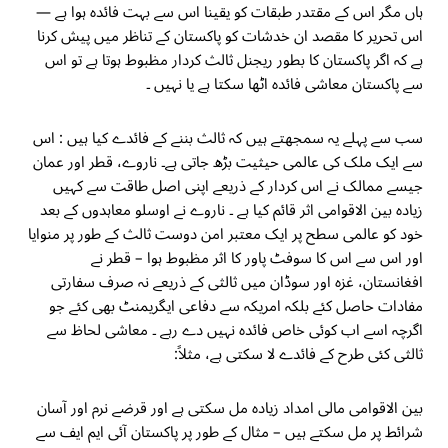
ہاں مگر اس کے مقتدر طبقات کو یقینا اس سے بہت فائدہ ہوا ہے —
اس تحریر کا مقصد ان خدشات کو پاکستان کے تناظر میں پیش کرنا
ہے کہ اگر پاکستان کا بطور ریجنل ثالث کردار مظبوط ہوتا ہے تو اس
سے پاکستان معاشی فائدہ اٹھا سکتا ہے یا نہیں ۔
سب سے پہلے یہ سمجھتے ہیں کہ ثالث بننے کے فائدے کیا ہیں : اس
سے ایک ملک کی عالمی حیثیت بڑھ جاتی ہے۔ ناروے، قطر اور عمان
جیسے ممالک نے اس کردار کے ذریعے اپنی اصل طاقت سے کہیں
زیادہ بین الاقوامی اثر قائم کیا ہے ۔ ناروے نے اوسلو معاہدوں کے بعد
خود کو عالمی سطح پر ایک معتبر امن دوست ثالث کے طور پر منوایا
اور اس سے اس کا سوفٹ پاور کا اثر مظبوط ہوا – قطر نے
افغانستان، غزہ اور سوڈان میں ثالثی کے ذریعے نہ صرف سفارتی
مفادات حاصل کئے بلکہ امریکہ سے دفاعی ایگریمنٹ بھی کئے جو
اگرچہ اسے اب کوئی خاص فائدہ نہیں دے رہے ۔ معاشی لحاظ سے
ثالثی کئی طرح کے فائدے لا سکتی ہے، مثلاً:
بین الاقوامی مالی امداد زیادہ مل سکتی ہے اور قرضے نرم اور آسان
شرائط پر مل سکتے ہیں – مثال کے طور پر پاکستان آئی ایم ایف سے