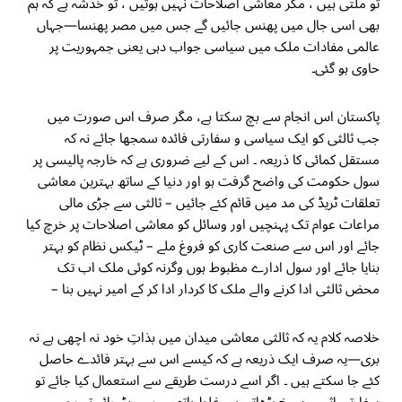
تو ملتی ہیں ، مگر معاشی اصلاحات نہیں ہوتیں ، تو خدشہ ہے کہ ہم
بھی اسی جال میں پھنس جائیں گے جس میں مصر پھنسا—جہاں
عالمی مفادات ملک میں سیاسی جواب دہی یعنی جمہوریت پر
حاوی ہو گئی۔
پاکستان اس انجام سے بچ سکتا ہے، مگر صرف اس صورت میں
جب ثالثی کو ایک سیاسی و سفارتی فائدہ سمجھا جائے نہ کہ
مستقل کمائی کا ذریعہ ۔ اس کے لیے ضروری ہے کہ خارجہ پالیسی پر
سول حکومت کی واضح گرفت ہو اور دنیا کے ساتھ بہترین معاشی
تعلقات ٹریڈ کی مد میں قائم کئے جائیں – ثالثی سے جڑی مالی
مراعات عوام تک پہنچیں اور وسائل کو معاشی اصلاحات پر خرچ کیا
جائے اور اس سے صنعت کاری کو فروغ ملے – ٹیکس نظام کو بہتر
بنایا جائے اور سول ادارے مظبوط ہوں وگرنہ کوئی ملک اب تک
محض ثالثی ادا کرنے والے ملک کا کردار ادا کر کے امیر نہیں بنا –
خلاصہ کلام یہ کہ ثالثی معاشی میدان میں بذاتِ خود نہ اچھی ہے نہ
بری—یہ صرف ایک ذریعہ ہے کہ کیسے اس سے بہتر فائدے حاصل
کئے جا سکتے ہیں ۔ اگر اسے درست طریقے سے استعمال کیا جائے تو