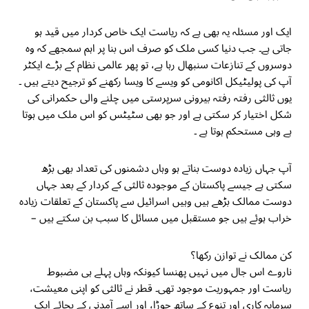
ایک اور مسئلہ یہ بھی ہے کہ ریاست ایک خاص کردار میں قید ہو
جاتی ہے۔ جب دنیا کسی ملک کو صرف اس بنا پر اہم سمجھے کہ وہ
دوسروں کے تنازعات سنبھال رہا ہے، تو پھر عالمی نظام کے بڑے ایکٹر
آپ کی پولیٹیکل اکانومی کو ویسے کا ویسا رکھنے کو ترجیح دیتے ہیں ۔
یوں ثالثی رفتہ رفتہ بیرونی سرپرستی میں چلنے والی حکمرانی کی
شکل اختیار کر سکتی ہے اور جو بھی سٹیٹس کو اس ملک میں ہوتا
ہے وہی مستحکم ہوتا ہے ۔
آپ جہاں زیادہ دوست بناتے ہو وہاں دشمنوں کی تعداد بھی بڑھ
سکتی ہے جیسے پاکستان کے موجودہ ثالثی کے کردار کے بعد جہاں
دوست ممالک بڑھے ہیں وہیں اسرائیل سے پاکستان کے تعلقات زیادہ
خراب ہوئے ہیں جو مستقبل میں مسائل کا سبب بن سکتے ہیں –
کن ممالک نے توازن رکھا؟
ناروے اس جال میں نہیں پھنسا کیونکہ وہاں پہلے ہی مضبوط
ریاست اور جمہوریت موجود تھی۔ قطر نے ثالثی کو اپنی معیشت،
سرمایہ کاری اور تنوع کے ساتھ جوڑا، اور اسے آمدنی کے بجائے ایک