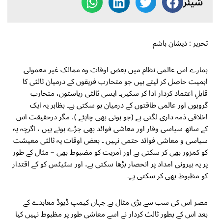
شیئر
تحریر : ذیشان ہاشم
ہمارے اس عالمی نظام میں بعض اوقات وہ ممالک غیر معمولی
اہمیت حاصل کر لیتے ہیں جو متحارب فریقوں کے درمیان ثالثی کا
قابلِ اعتماد کردار ادا کر سکیں۔ ایسی ثالثی ریاستوں، متحارب
گروہوں اور عالمی طاقتوں کے درمیان ہو سکتی ہے۔ بظاہر یہ ایک
اخلاقی ذمہ داری لگتی ہے (جو ہونی بھی چاہئے )، مگر درحقیقت اس
کے ساتھ سیاسی وقار اور معاشی فوائد بھی جڑے ہوتے ہیں ، اگرچہ یہ
سیاسی و معاشی فوائد حتمی نہیں ۔ بعض اوقات یہ ثالثی معیشت
کو کمزور بھی کر سکتی ہے اور آمریت کو مضبوط بھی – مثال کے طور
پر یہ بیرونی امداد پر انحصار بڑھا سکتی ہے، اور سٹیٹس کو کے اقتدار
کو مظبوط بھی کر سکتی ہے۔
مصر اس کی سب سے بڑی مثال ہے جہاں کیمپ ڈیوڈ معاہدے کے
بعد اس کے بطور ثالث کردار نے اسے معاشی طور پر مظبوط نہیں کیا