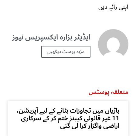
اپنی رائے دیں
ایڈیٹر ہزارہ ایکسپریس نیوز
مزید پوسٹ دیکھیں
متعلقہ پوسٹس
باڑیاں میں تجاوزات ہٹانے کے لیے آپریشن،
11 غیر قانونی کیبنز ختم کر کے سرکاری
اراضی واگزار کرا لی گئی