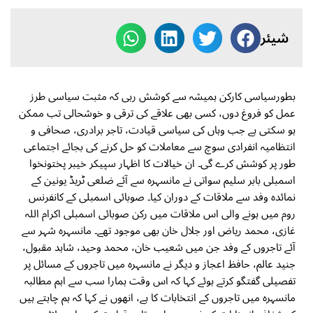
شیئر
بطورسیاسی کارکن ہمیشہ سے کوشش رہی کہ مثبت سیاسی طرز
عمل کو فروغ دوں، کسی بھی علاقے کی ترقی و خوشحالی تب ممکن
ہو سکتی ہے جب وہاں کی سیاسی قیادت، تاجر برادری، صحافی و
انتظامیہ انفرادی سوچ سے معاملات کو حل کرنے کی بجائے اجتماعی
طور پر کوشش کرے گی۔ ان خیالات کا اظہار سپیکر خیبر پختونخوا
اسمبلی بابر سلیم سواتی نے مانسہرہ سے آئے ضلعی ٹریڈ یونین کے
نمائدہ وفد سے ملاقات کے دوران کیا۔ صوبائی اسمبلی کے کانفرنس
روم میں ہونے والی اس ملاقات میں رکن صوبائی اسمبلی اکرام اللہ
غازی، محمد ریاض اور جلال خان بھی موجود تھے۔ مانسہرہ شہر سے
آئے تاجروں کے وفد جن میں شعیب خان، محمد وحید، شاہد مقبول،
جنید عالم، حافظ اعجاز و دیگر نے مانسہرہ میں تاجروں کے مسائل پر
تفصیلی گفتگو کرتے ہوئے کہا کہ اس وقت ہمارا سب سے اہم مطالبہ
مانسہرہ میں تاجروں کے انتخابات کا ہے، انھوں نے کہا کہ ہم چاہتے ہیں