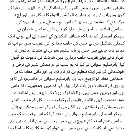
کہ شفاف انتخابات کے ذریعے ہم اپنی تاجر قیادت کو سامنے لائیں جو
حقیقی معنوں میں انجمنِ تاجران کی نمائدگی کرے۔ انھوں نے بتایا کے
کچھ وجوہات کی بنا پر ہمارے الیکشن التواء کا شکار ہیں اور آج یہ
جرگہ لانے کا مقصد ہی یہ تھا کہ اس اہم مسئلے میں مانسہرہ کی
سیاسی قیادت و تاجران مل بیٹھ کر حل نکال سکیں۔ تاجران نے
سپیکر اسمبلی کو بتایا کہ شفاف الیکشن کے انعقاد کے لیے ہم نے ایک
کمیٹی تشکیل دی ہے جس کی حلف برداری کی تقریب میں ہم آپ کو
مدعو کرنا چاہتے ہیں جس پر بابر سلیم سواتی نے مثبت ردعمل کا
اظہار کرتے ہوئے تقریب حلف برداری میں شرکت کی دعوت کو قبول
کیا، بابرسلیم سواتی نے کہا کہ ہم سب نے ہر ممکن شہر کی ترقی و
خوشحالی کے لیے ایک تنظیم بن کر کام کرنا ہے اور ذاتی مفادات پر
اجتماعی مفاد کو ترجیح دینا ہے۔ بابرسلیم سواتی نے مانسہرہ کی تاجر
برادری کے انتخابات پر بات کرتے ہوئے کہا کہ میں جمعوریت کا حامی
ہوں اور بہترین عمل یہی ہوتا کہ لوگ ووٹ کے ذریعے اپنے نمائندے
خود منتخب کریں تاکہ بے یقینی کی کیفیت سے نکل کر مثبت انداز
میں مسائل کی نشاندہی اور انکے حل کے لیے کوشش ممکن ہو پائے۔
سپیکر اسمبلی بابر سلیم سواتی نے مذید کہا کہ اس وقت ملک میں
سیاسی عدم استحکام عروج پر ہے جس وجہ سے تمام ادارے بھی اپنی
حدود سے باہر کام کر رہے ہیں جس سے عوام کو مشکلات کا سامنا ہوتا