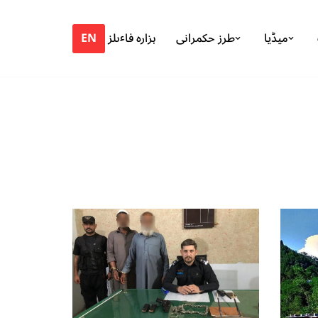
EN
میڈیا
طرز حکمرانی
ہزارہ فاٸلز