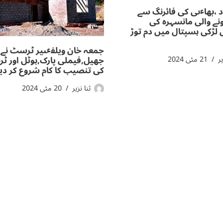
اد ،بھاٸی کی فائرنگ سے
نے والی مانسہرہ کی
لڑکی ہسپتال میں دم توڑ
جمعہ خان ویلفٸیر ٹرسٹ نے
یر
21 مئی 2024
جھیل,فیملی پارک,ہوٹل اور ٹر
کی تنصیب کا کام شروع کر دیا
ثنا نزیر
20 مئی 2024