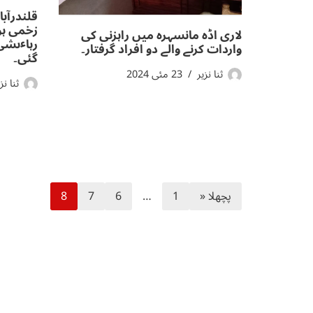
قلندرآب
زخمی ہو
لاری اڈہ مانسہرہ میں راہزنی کی
رہاٸشی 
واردات کرنے والے دو افراد گرفتار۔
گئی۔
ثنا نزیر
23 مئی 2024
ثنا نز
پچھلا «
1
…
6
7
8