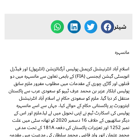
شیئر
مانسہرہ
اسلام آباد انٹرنیشنل کریمنل پولیس آرگنائزیشن (انٹرپول) اور فیڈرل
انویسٹی گیشن ایجنسی (FIA) کے باہمی تعاون سے مانسہرہ میں دو
قتلوں اور گاڑی چوری کے مقدمات میں مطلوب مفرور ملزم سابق
پولیس اہلکار عزیر بن محمد عرف ٹیپو کو سعودی عرب سے پاکستان
منتقل کر دیا گیا۔ ملزم کو سعودی حکام نے اسلام آباد انٹرنیشنل
ایئرپورٹ پر پاکستانی حکام کے حوالے کیا، جہاں سے اسے مانسہرہ
پولیس کی اسکارٹ ٹیم نے اپنی تحویل میں لے لیا۔ملزم اور اس کے
دیگر ساتھیوں کے خلاف 16 دسمبر 2020 کو تھانہ سٹی میں علت
نمبر 1252 اور تعزیرات پاکستان کی دفعہ 181A کے تحت مدعی
محمد عثمان انور ولد قاضی محمد سلطان کی مدعیت میں مقدمہ