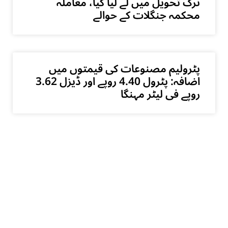
ٹرک تحویل میں لے لیا گیا، معاملہ
محکمہ جنگلات کے حوالے
پٹرولیم مصنوعات کی قیمتوں میں
اضافہ: پٹرول 4.40 روپے اور ڈیزل 3.62
روپے فی لیٹر مہنگا