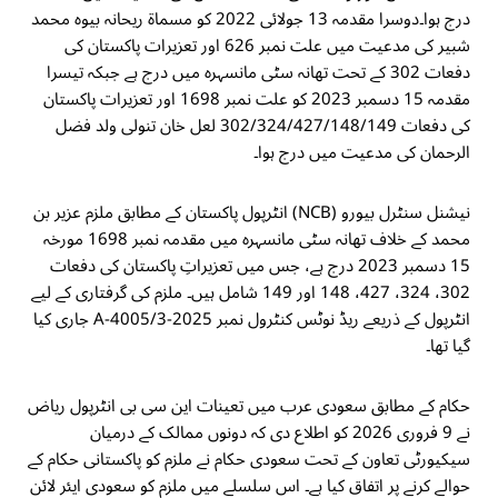
درج ہوا۔دوسرا مقدمہ 13 جولائی 2022 کو مسماة ریحانہ بیوہ محمد
شبیر کی مدعیت میں علت نمبر 626 اور تعزیرات پاکستان کی
دفعات 302 کے تحت تھانہ سٹی مانسہرہ میں درج ہے جبکہ تیسرا
مقدمہ 15 دسمبر 2023 کو علت نمبر 1698 اور تعزیرات پاکستان
کی دفعات 302/324/427/148/149 لعل خان تنولی ولد فضل
الرحمان کی مدعیت میں درج ہوا۔
نیشنل سنٹرل بیورو (NCB) انٹرپول پاکستان کے مطابق ملزم عزیر بن
محمد کے خلاف تھانہ سٹی مانسہرہ میں مقدمہ نمبر 1698 مورخہ
15 دسمبر 2023 درج ہے، جس میں تعزیراتِ پاکستان کی دفعات
302، 324، 427، 148 اور 149 شامل ہیں۔ ملزم کی گرفتاری کے لیے
انٹرپول کے ذریعے ریڈ نوٹس کنٹرول نمبر A-4005/3-2025 جاری کیا
گیا تھا۔
حکام کے مطابق سعودی عرب میں تعینات این سی بی انٹرپول ریاض
نے 9 فروری 2026 کو اطلاع دی کہ دونوں ممالک کے درمیان
سیکیورٹی تعاون کے تحت سعودی حکام نے ملزم کو پاکستانی حکام کے
حوالے کرنے پر اتفاق کیا ہے۔ اس سلسلے میں ملزم کو سعودی ایئر لائن