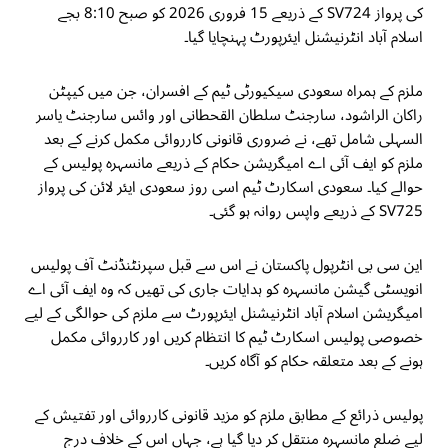
کی پرواز SV724 کے ذریعے 15 فروری 2026 کو صبح 8:10 بجے
اسلام آباد انٹرنیشنل ایئرپورٹ پہنچایا گیا۔
ملزم کے ہمراہ سعودی سیکیورٹی ٹیم کے افسران، جن میں کیپٹن
راکان الراشود، سارجنٹ سلطان القحطانی اور وائس سارجنٹ یاسر
السہلی شامل تھے، نے ضروری قانونی کارروائی مکمل کرنے کے بعد
ملزم کو ایف آئی اے امیگریشن حکام کے ذریعے مانسہرہ پولیس کے
حوالے کیا۔ سعودی اسکارٹ ٹیم اسی روز سعودی ایئر لائن کی پرواز
SV725 کے ذریعے واپس روانہ ہو گئی۔
این سی بی انٹرپول پاکستان نے اس سے قبل سپرنٹنڈنٹ آف پولیس
انویسٹی گیشن مانسہرہ کو ہدایات جاری کی تھیں کہ وہ ایف آئی اے
امیگریشن اسلام آباد انٹرنیشنل ایئرپورٹ سے ملزم کی حوالگی کے لیے
خصوصی پولیس اسکارٹ ٹیم کا انتظام کریں اور کارروائی مکمل
ہونے کے بعد متعلقہ حکام کو آگاہ کریں۔
پولیس ذرائع کے مطابق ملزم کو مزید قانونی کارروائی اور تفتیش کے
لیے ضلع مانسہرہ منتقل کر دیا گیا ہے، جہاں اس کے خلاف درج