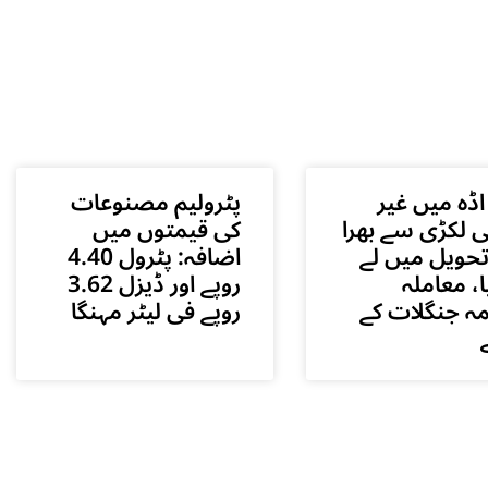
اڈہ میں غیر
پٹرولیم مصنوعات
ی لکڑی سے بھرا
کی قیمتوں میں
حویل میں لے
اضافہ: پٹرول 4.40
ا، معاملہ
روپے اور ڈیزل 3.62
ہ جنگلات کے
روپے فی لیٹر مہنگا