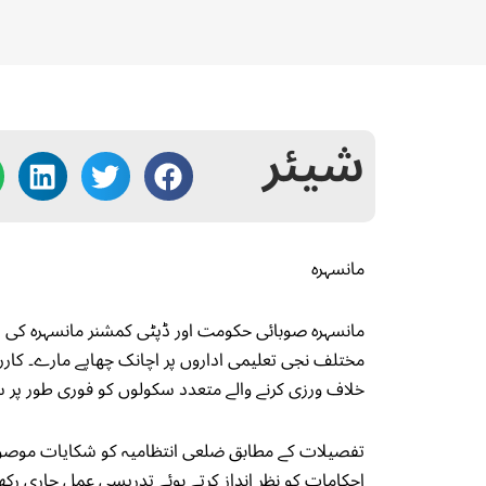
شیئر
مانسہرہ
مانسہرہ صوبائی حکومت اور ڈپٹی کمشنر مانسہرہ ک
مختلف نجی تعلیمی اداروں پر اچانک چھاپے مارے۔ کار
خلاف ورزی کرنے والے متعدد سکولوں کو فوری طور پر سی
تفصیلات کے مطابق ضلعی انتظامیہ کو شکایات موص
احکامات کو نظر انداز کرتے ہوئے تدریسی عمل جاری رک