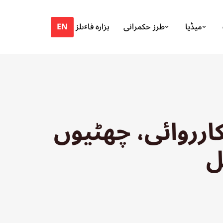
EN
میڈیا
طرز حکمرانی
ہزارہ فاٸلز
ارروائی، چھٹیوں
ل