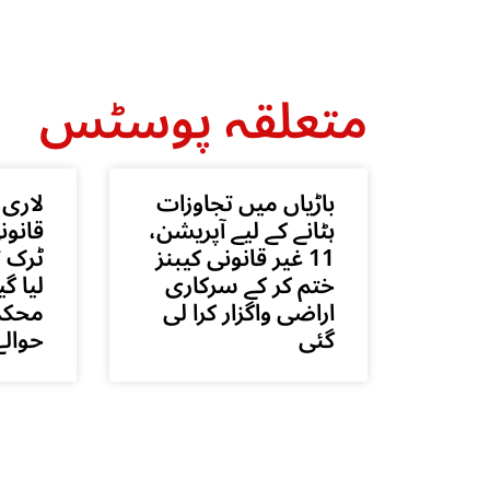
متعلقہ پوسٹس
باڑیاں میں تجاوزات
لاری 
ہٹانے کے لیے آپریشن،
قانون
11 غیر قانونی کیبنز
ٹرک ت
ختم کر کے سرکاری
لیا گی
اراضی واگزار کرا لی
محکم
گئی
حوالے