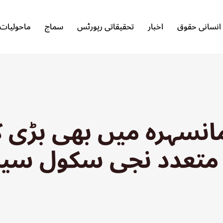
انسانی حقوق
اخبار
تحقیقاتی رپورٹس
سماج
ماحولیات
مانسہرہ میں بھی بڑی ک
 متعدد نجی سکول سی