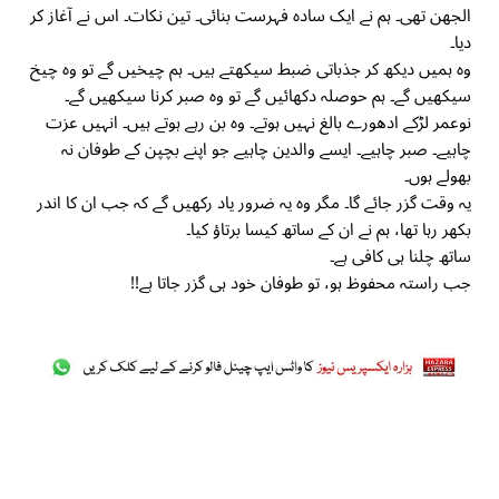
الجھن تھی۔ ہم نے ایک سادہ فہرست بنائی۔ تین نکات۔ اس نے آغاز کر
دیا۔
وہ ہمیں دیکھ کر جذباتی ضبط سیکھتے ہیں۔ ہم چیخیں گے تو وہ چیخ
سیکھیں گے۔ ہم حوصلہ دکھائیں گے تو وہ صبر کرنا سیکھیں گے۔
نوعمر لڑکے ادھورے بالغ نہیں ہوتے۔ وہ بن رہے ہوتے ہیں۔ انہیں عزت
چاہیے۔ صبر چاہیے۔ ایسے والدین چاہیے جو اپنے بچپن کے طوفان نہ
بھولے ہوں۔
یہ وقت گزر جائے گا۔ مگر وہ یہ ضرور یاد رکھیں گے کہ جب ان کا اندر
بکھر رہا تھا، ہم نے ان کے ساتھ کیسا برتاؤ کیا۔
ساتھ چلنا ہی کافی ہے۔
جب راستہ محفوظ ہو، تو طوفان خود ہی گزر جاتا ہے!!