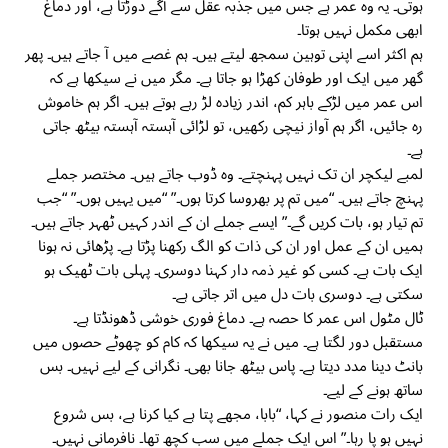
ہوتی۔ یہ وہ عمر ہے جس میں جذبہ عقل سے آگے دوڑتا ہے، اور دماغ
ابھی مکمل نہیں ہوتا۔
ہم اکثر اسے اپنی توہین سمجھ لیتے ہیں۔ ہم غصے میں آ جاتے ہیں۔ پھر
گھر میں ایک اور طوفان کھڑا ہو جاتا ہے۔ مگر میں نے سیکھا ہے کہ
اس عمر میں لڑکے باہر کم، اندر زیادہ لڑ رہے ہوتے ہیں۔ اگر ہم خاموش
رہ جائیں، اگر ہم آواز نیچی رکھیں، تو لڑائی آہستہ آہستہ بیٹھ جاتی
ہے۔
لمبے لیکچر ان تک نہیں پہنچتے۔ وہ ڈوب جاتے ہیں۔ مختصر جملے
پہنچ جاتے ہیں۔ “میں تم پر بھروسا کرتا ہوں۔” “میں یہیں ہوں۔” “جب
تم تیار ہو، بات کریں گے۔” ایسے جملے ان کے اندر کہیں ٹھہر جاتے ہیں۔
ہمیں ان کے عمل اور ان کی ذات کو الگ رکھنا پڑتا ہے۔ پڑھائی نہ ہونا
ایک بات ہے۔ کسی کو غیر ذمہ دار کہنا دوسری۔ پہلی بات ٹھیک ہو
سکتی ہے۔ دوسری بات دل میں اتر جاتی ہے۔
ٹال مٹول اس عمر کا حصہ ہے۔ دماغ فوری خوشی ڈھونڈتا ہے۔
مستقبل دور لگتا ہے۔ میں نے یہ سیکھا کہ کام کو چھوٹے حصوں میں
بانٹ دینا مدد دیتا ہے۔ پاس بیٹھ جانا بھی۔ نگرانی کے لیے نہیں۔ بس
ساتھ ہونے کے لیے۔
ایک رات منصور نے کہا، “بابا، مجھے پتا ہے کیا کرنا ہے، بس شروع
نہیں ہو پا رہا۔” اس ایک جملے میں سب کچھ تھا۔ نافرمانی نہیں۔