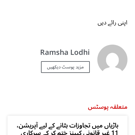
اپنی رائے دیں
Ramsha Lodhi
مزید پوسٹ دیکھیں
متعلقہ پوسٹس
باڑیاں میں تجاوزات ہٹانے کے لیے آپریشن،
11 غیر قانونی کیبنز ختم کر کے سرکاری