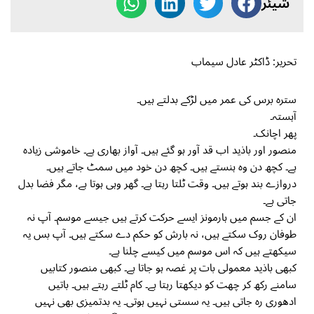
شیئر
تحریر: ڈاکٹر عادل سیماب
سترہ برس کی عمر میں لڑکے بدلتے ہیں۔
آہستہ۔
پھر اچانک۔
منصور اور باذید اب قد آور ہو گئے ہیں۔ آواز بھاری ہے۔ خاموشی زیادہ
ہے۔ کچھ دن وہ ہنستے ہیں۔ کچھ دن خود میں سمٹ جاتے ہیں۔
دروازے بند ہوتے ہیں۔ وقت ٹلتا رہتا ہے۔ گھر وہی ہوتا ہے، مگر فضا بدل
جاتی ہے۔
ان کے جسم میں ہارمونز ایسے حرکت کرتے ہیں جیسے موسم۔ آپ نہ
طوفان روک سکتے ہیں، نہ بارش کو حکم دے سکتے ہیں۔ آپ بس یہ
سیکھتے ہیں کہ اس موسم میں کیسے چلنا ہے۔
کبھی باذید معمولی بات پر غصہ ہو جاتا ہے۔ کبھی منصور کتابیں
سامنے رکھ کر چھت کو دیکھتا رہتا ہے۔ کام ٹلتے رہتے ہیں۔ باتیں
ادھوری رہ جاتی ہیں۔ یہ سستی نہیں ہوتی۔ یہ بدتمیزی بھی نہیں