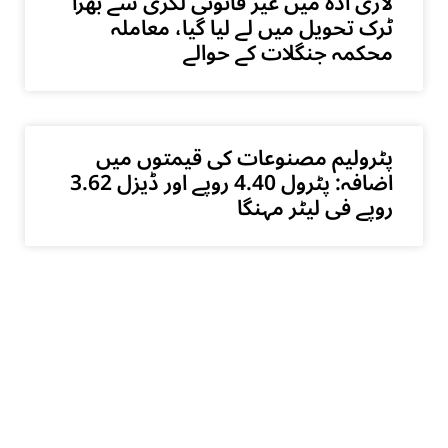
لاری اڈہ میں غیر قانونی لکڑی سے بھرا
ٹرک تحویل میں لے لیا گیا، معاملہ
محکمہ جنگلات کے حوالے
پٹرولیم مصنوعات کی قیمتوں میں
اضافہ: پٹرول 4.40 روپے اور ڈیزل 3.62
روپے فی لیٹر مہنگا