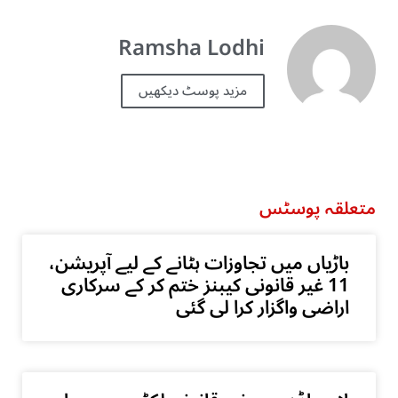
Ramsha Lodhi
مزید پوسٹ دیکھیں
متعلقہ پوسٹس
باڑیاں میں تجاوزات ہٹانے کے لیے آپریشن،
11 غیر قانونی کیبنز ختم کر کے سرکاری
اراضی واگزار کرا لی گئی