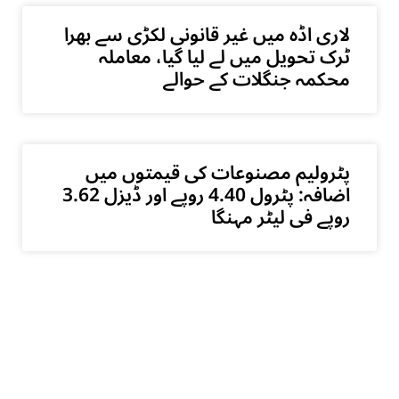
لاری اڈہ میں غیر قانونی لکڑی سے بھرا
ٹرک تحویل میں لے لیا گیا، معاملہ
محکمہ جنگلات کے حوالے
پٹرولیم مصنوعات کی قیمتوں میں
اضافہ: پٹرول 4.40 روپے اور ڈیزل 3.62
روپے فی لیٹر مہنگا