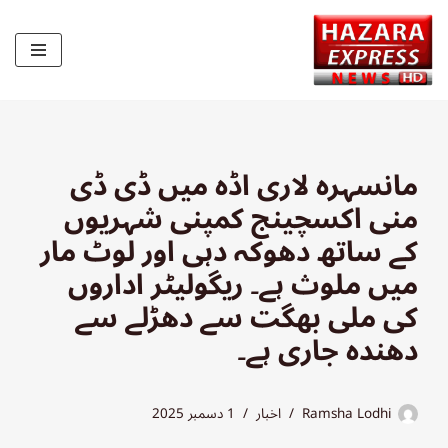
Skip
to
content
مانسہرہ لاری اڈہ میں ڈی ڈی
منی اکسچینج کمپنی شہریوں
کے ساتھ دھوکہ دہی اور لوٹ مار
میں ملوث ہے۔ ریگولیٹر اداروں
کی ملی بھگت سے دھڑلے سے
دھندہ جاری ہے۔
Ramsha Lodhi
اخبار
1 دسمبر 2025