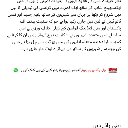
ڈالر خریدے ۔اس کے علاوہ انہوں نے بتایا کہ کمپنی والوں نے منی
ایکسچینج شاپ کے ساتھ ایک کمرے میں کرنسی کی تبدیلی کا لین
دین شروع کر رکھا ہے جہاں سے شہریوں کے ساتھ بغیر رسید اور کسی
ٹائم ٹیبل کے لین دین جاری رکھا ہوا ہے جو کہ سٹیٹ بینک آف
پاکستان اور منی لانڈرنگ قوانین کج کھلی خلاف ورزی ہے اس
سلسلے میں متعدد شہریوں نے شکایات درج کروائی ہیں ان کا کہنا ہے
کہ یہ سارا دھندہ متعلہ اداروں کی ملی بھگت سے چل رہا ہے جس
کی وجہ سے شہریوں کے ساتھ دن دیہاڑے لوٹ مار جاری ہے۔۔۔
اپنی رائے دیں