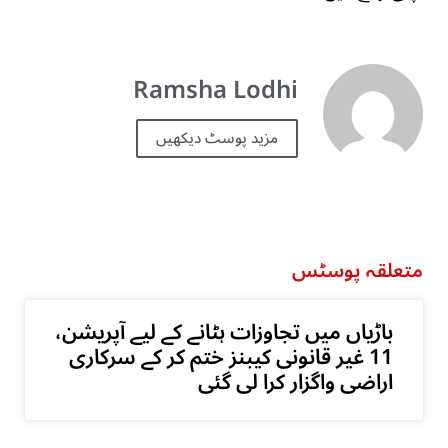
Ramsha Lodhi
مزید پوسٹ دیکھیں
متعلقہ پوسٹس
باڑیاں میں تجاوزات ہٹانے کے لیے آپریشن،
11 غیر قانونی کیبنز ختم کر کے سرکاری
اراضی واگزار کرا لی گئی