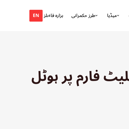
EN
میڈیا
طرز حکمرانی
ہزارہ فاٸلز
یٹ فارم پر ہوٹل