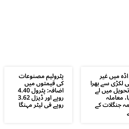
اڈہ میں غیر
پٹرولیم مصنوعات
ی لکڑی سے بھرا
کی قیمتوں میں
حویل میں لے
اضافہ: پٹرول 4.40
ا، معاملہ
روپے اور ڈیزل 3.62
ہ جنگلات کے
روپے فی لیٹر مہنگا