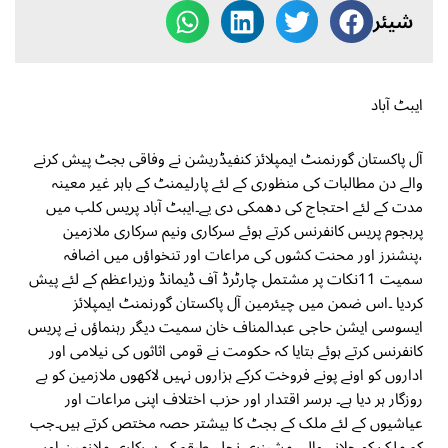
شیئر
ایبٹ آباد
آل پاکستان گورنمنٹ ایمپلائز کنفیڈریشن نے وفاقی بجٹ پیش کرنے
والے دن مطالبات کی منظوری کے لئے پارلیمنٹ کے باہر غیر معینہ
مدت کے لئے احتجاج کی دھمکی دی یے۔ایبٹ آباد پریس کلب میں
پرہجوم پریس کانفرنس کرتے ہوئے سرکاری ونیم سرکاری ملازمین
،پنشنرز اور محنت کشوں کی مراعات اور تنخواؤں میں اضافہ
سمیت 11نکات پر مشتمل چارٹرڈ آف ڈیمانڈ وزیراعظم کے لئے پیش
کردیا ۔اس ضمن میں چیئرمین آل پاکستان گورنمنٹ ایمپلائز
ایسوسی ایشن حاجی عبدالمناف خان سمیت دیگر رہنماؤں نے پریس
کانفرنس کرتے ہوئے بتایا کہ حکومت نے قومی اثاثوں کی نیلامی اور
اداروں کو اونے پونے فروخت کرکے ہزاروں نہیں لاکھوں ملازمین کو بے
روزگار ہر دیا ہے۔ برسر اقتدار اور حزب اختلاف اپنی مراعات اور
عیاشیوں کے لئے ملک کے بجٹ کا بیشتر حصہ مختص کرتے ہیں۔جب
کہ ملک کو چلانے والی مشینری نچلے طبقہ کے سرکاری ملازمین اور