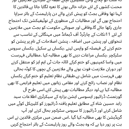
محنت کشوں کے لئے خزانہ خالی ہونے کا نعرہ لگایا جاتا ہے۔قائدین کا
کہنا تھا وفاقی بجٹ کو پیش کرنے والے دن پارلیمنٹ کے بائر سراپا
احتجاج ہوں گے اور مطالبات کی منظوری کے نوٹیفیکشن تک احتجاج
جاری رکھا جائے گا۔وفاقی اور صوبائی حکومت کو بجٹ میں ملازمین
کے لئے 11نکات کے چارٹرڈ آف ڈیمانڈ میں مہنگائی کے تناسب سے
تنخواؤں اور پنشن میں اضافہ ، پنشن اصلاحات کے نام پر پنشن کو
ختم کرنے کے فیصلہ کو واپس لینے ،یکساں ہے سکیل ،یکساں سروس
سٹرکچر ،یکساں مراعات دینے کا بھی مطالبہ کیا ۔مطالباتی فہرست
میں واسا کمپنیوں کو ختم کرکے اثاثہ جات ٹی ایم ایز کو منتقل کرنے
اور دوران ملازمت فوت ہونے والے ملازمین کے بچوں کا کوٹہ بحالی
بھی فہرست میں شامل ہے۔طبقاتی نظام تعلیم کو ختم کرکے یکساں
نظام اور نصاب رائج کرنے اور مقامی زبانوں میں تعلیم فراہمی کا بھی
مطالبہ کیا ہے۔اود دیگر مطالبات بھی پیش کئے۔اسی طرح آل
گورنمنٹ ڈرائیور ایسوسی ایشن ہزارہ کے سیکرٹری اطلاعات سید
زاہد حسین شاہ کے مطابق تعلیم یافتہ ڈرائیورز کو کلیریکل کوٹے میں
شامل کرنے اور ڈرائیورز کا سروس سٹرکچر بحال کرنے اور آپ
گریڈیشن کا بھی مطالبہ کیا گیا ۔اس ضمن میں مرکزی قائدین نے اس
بت پر زور دیا ہے کہ وہ بجٹ والے روز پارلیمنٹ کے بائر احتجاج کریں