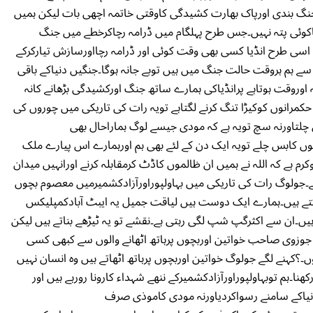
 جنگ بندی اورپاک بھارت کشیدگی کاوقتی خاتمہ اچھی بات لیکن ہمیں
کوئی پتہ نہیں۔جس طرح پہلگام میں ڈرامہ رچاکرخطے میں جنگ
 اسی طرح انڈیا کسی بھی وقت کوئی اور ڈرامہ رچااورسازش تیارکرکے
 سے ہم ہروقت حالت جنگ میں ہیں توبے جانہ ہوگا۔جنگیں دنیاکے باقی
اوروقت ہوتاہے پرانڈیاکی ہمارے ساتھ جنگ اورکشیدگی بڑھانے کانہ
مرانوں کوکیڑا تنگ کرنے لگتاہے تویہ رات کی تاریکی میں چوروں کی
چلتاورنہ سچ تویہ ہے کہ مودی جیسے لوگ ہماراحال بھی
وں کابس چلے تویہ ایک دن کے لئے بھی ہم اورہمارے اس پیارے ملک
 ہے کہ اللہ نے ہمیں ان ظالموں کاڈٹ کرمقابلہ کرنے اورانہیں میدان
۔جولوگ رات کی تاریکی میں بہاولپوراورآزادکشمیرمیں معصوم بچوں
کتے ہیں۔ہمارے ایک دوست ہیں لیاقت جمیل یہ ایبٹ آبادکمپلیکس
۔ان سے اکثرگپ شپ لگی رہتی ہے۔نقشے تو یہ ٹیڑھے بناتے ہیں لیکن
گے جوزوی صاحب خواتین اوربچوں پرہاتھ اٹھانے والوں سے کبھی کسی
وں۔؟کہنے لگے جولوگ خواتین اوربچوں پرہاتھ اٹھاتے ہیں وہ انسان نہیں
ا۔ہم توبہاولپوراورآزادکشمیرکے ننھے شہداء کارونا رورہے ہیں اور
نیاکے سامنے رسواکردیاورنہ مودی کاموذی صرف