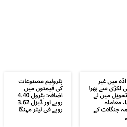
اڈہ میں غیر
پٹرولیم مصنوعات
ی لکڑی سے بھرا
کی قیمتوں میں
حویل میں لے
اضافہ: پٹرول 4.40
ا، معاملہ
روپے اور ڈیزل 3.62
ہ جنگلات کے
روپے فی لیٹر مہنگا