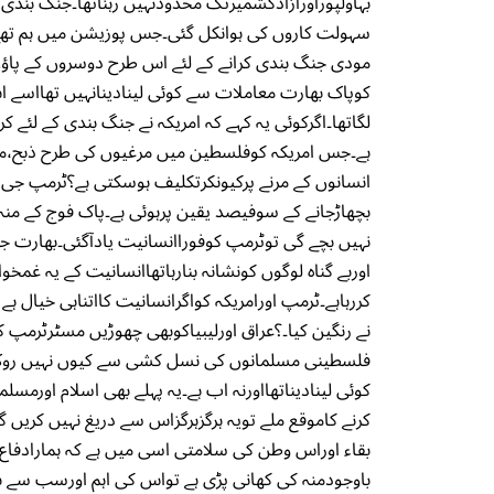
بہاولپوراورآزادکشمیرتک محدودنہیں رہناتھا۔جنگ بندی
سہولت کاروں کی ہوانکل گئی۔جس پوزیشن میں ہم تھے ا
مودی جنگ بندی کرانے کے لئے اس طرح دوسروں کے پاؤں پ
کوپاک بھارت معاملات سے کوئی لینادینانہیں تھااسے اس
لگاتھا۔اگرکوئی یہ کہے کہ امریکہ نے جنگ بندی کے لئے ک
ہے۔جس امریکہ کوفلسطین میں مرغیوں کی طرح ذبح،مرنے
انسانوں کے مرنے پرکیونکرتکلیف ہوسکتی ہے؟ٹرمپ جی 
بچھاڑجانے کے سوفیصد یقین پرہوئی ہے۔پاک فوج کے من
نہیں بچے گی توٹرمپ کوفوراانسانیت یادآگئی۔بھارت 
اوربے گناہ لوگوں کونشانہ بنارہاتھاانسانیت کے یہ غمخو
کررہاہے۔ٹرمپ اورامریکہ کواگرانسانیت کااتناہی خیال ہ
نے رنگین کیا۔؟عراق اورلیبیاکوبھی چھوڑیں مسٹرٹرمپ کا
فلسطینی مسلمانوں کی نسل کشی سے کیوں نہیں روک رہ
کوئی لینادیناتھااورنہ اب ہے۔یہ پہلے بھی اسلام اورمس
کرنے کاموقع ملے تویہ ہرگزہرگزاس سے دریغ نہیں کریں گ
بقاء اوراس وطن کی سلامتی اسی میں ہے کہ ہمارادفاع
باوجودمنہ کی کھانی پڑی ہے تواس کی اہم اورسب سے بڑ