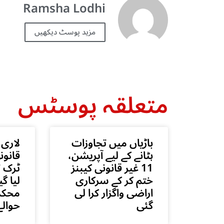
Ramsha Lodhi
مزید پوسٹ دیکھیں
متعلقہ پوسٹس
باڑیاں میں تجاوزات
لاری 
ہٹانے کے لیے آپریشن،
قانون
11 غیر قانونی کیبنز
ٹرک ت
ختم کر کے سرکاری
لیا گی
اراضی واگزار کرا لی
محکم
گئی
حوالے