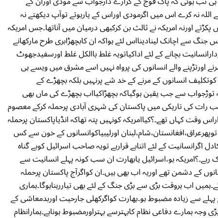
 ہی تب ہوئی کہ پاک فوج کے کرارے دارجواب سے مودی اوران کے
للہ نہ کرے اس میں اگرمودی اوراس کے یارہوتے توآپ دیکھتے نہ
کڑتے اورنہ امریکہ نے ثالث بن کرکبھی درمیان میں آناتھا۔جس امریکہ
 جنگ سے اچانک لینادینااس لئے ہواکہ ان کابچھڑابری طرح مارکھانے
ردارانسانیت بچانے کے لئے اداکیاتویہ غلط باالکل غلط اورسفیدجھوٹ
 اورتڑپنے والے انسانوں کی پرواہ نہیں اسے مشرق میں ویسے ہی
کوتکلیف انسانوں کے مرنے کے خد شے پرنہیں بلکہ بچھڑے کے
ہ توڑجواب سے جب یقین ہوگیاکہ بچھڑاکیااب بچھڑے کی ماں بھی
جب رات کی تاریکی میں پاکستان کی شہری آبادی پرحملہ کرکے معصوم
اراس وقت کہاں تھے۔؟کیاامریکہ کونہیں پتہ تھاکہ انڈیاپاکستان پرحملہ
ے توپھرعراق،افغانستان،شام،لبنان اورلیبیاکوانسانوں کے خون سے کس
دل اگرانسانیت کے لئے اتنابے قرارہے تویہ صاحب اسرائیل کوبے گناہ
ے۔؟امریکہ ہو،اسرائیل یابھارت ان سب کونہ پہلے انسانیت سے
لمانوں کے دشمن تھے اوریہ اب بھی ہیں۔ان کواگرآج پاکستان پرحملہ
ے۔ہمیں اب ہروقت بڑی سے بڑی جنگ کے لئے بھی تیاررہناہوگا۔ہماری
 پہلے سے زیادہ مضبوط ہو۔بھارت کواگرکھلی جارحیت اوربدمعاشی کے
ی وجہ ہمارے دفاعی نظام کابہترسے بہتراورمضبوط ہوناہے۔ہمارانظام