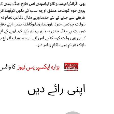
بھی اگرانڈیاجیساہوتاتوکیامودی اس طرح جنگ بندی کے 
پوری قوم کومتحد،متفق اورہم سب کے دلوں کوٹھنڈاکردی
طریقے سے جینے کے لئے جدیداوربے مثال دفاعی نظام 
ہروقت چوکس،خبرداراوربیداررہناہوگابلکہ ہمیں اپنے دفا
ضرورت ہے۔جنگ بندی یہ ہاتھ پرہاتھ رکھ کربیٹھنے کے لئ
کسی بھی وقت کرسکتاہے۔اس لئے اب نہ صرف افواج پاکس
ناپاک عزائم میں ناکام ونامرادہو۔
اپنی رائے دیں