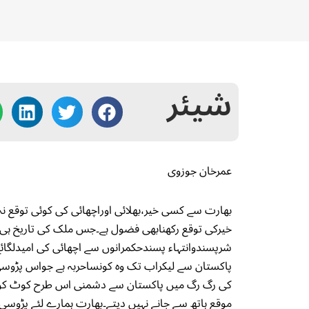
شیئر
عمرخان جوزوی
بھارت سے کسی خیر،بھلائی اوراچھائی کی کوئی توقع ن
خیرکی توقع رکھنابھی فضول ہے۔جس ملک کی تاریخ ہی 
شرپسندوانتہاء پسندحکمرانوں سے اچھائی کی امیدلگائے 
پاکستان سے لیکراب تک وہ کونساحربہ ہے جواس پڑوسی 
کی رگ رگ میں پاکستان سے دشمنی اس طرح کوٹ کوٹ کرب
موقع ہاتھ سے جانے نہیں دیتے۔بھارت ہمارے لئے پڑوسی 