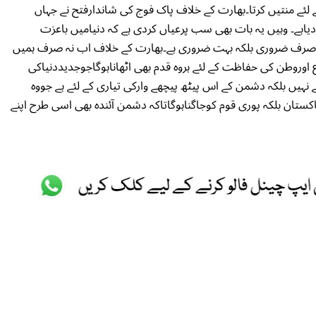
لئے منتیں کرتا۔بھارت کے خلاف پاک فوج کی شاندارفتح نے جہاں
اہے۔ وہیں یہ بات بھی سب پرعیاں کردی ہے کہ دنیامیں باعزت
نہ صرف ضروری بلکہ بہت ضروری ہے۔بھارت کے خلاف اب نہ صرف ہمیں
ع اوروطن کی حفاظت کے لئے ہروہ قدم بھی اٹھاناہوگاجوجدیددنیاکی
ے نہیں بلکہ دشمن کے اس پیٹھ پیچھے وارکی تیاری کے لئے ہے جووہ
تان بلکہ پوری قوم کوجاگناہوگاتاکہ دشمن آئندہ بھی اسی طرح اپنے