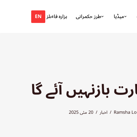
EN
میڈیا
طرز حکمرانی
ہزارہ فاٸلز
رت بازنہیں آئے گا
Ramsha Lo
اخبار
20 مئی 2025