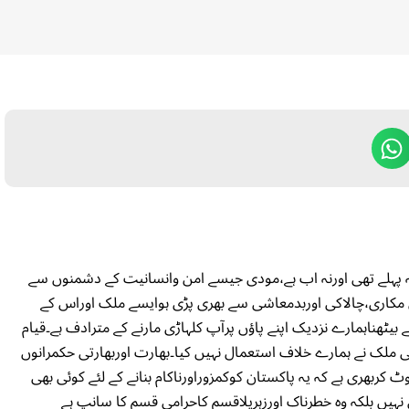
ہ پہلے تھی اورنہ اب ہے،مودی جیسے امن وانسانیت کے دشمنوں سے
مکاری،چالاکی اوربدمعاشی سے بھری پڑی ہوایسے ملک اوراس کے
بیٹھناہمارے نزدیک اپنے پاؤں پرآپ کلہاڑی مارنے کے مترادف ہے۔قیام
ملک نے ہمارے خلاف استعمال نہیں کیا۔بھارت اوربھارتی حکمرانوں
ھری ہے کہ یہ پاکستان کوکمزوراورناکام بنانے کے لئے کوئی بھی
نہیں بلکہ وہ خطرناک اورزہریلاقسم کاحرامی قسم کا سانپ ہے