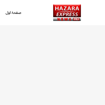
صفحۂ اول
Skip
to
content