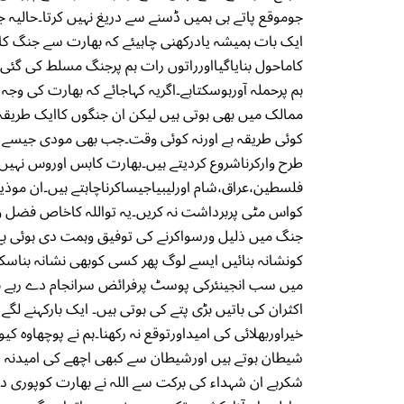
جوموقع پاتے ہی ہمیں ڈسنے سے دریغ نہیں کرتا۔حالیہ
ایک بات ہمیشہ یادرکھنی چاہیئے کہ بھارت سے جنگ کا
کاماحول بنایاگیااورراتوں رات ہم پرجنگ مسلط کی گئی
ہم پرحملہ آورہوسکتاہے۔اگریہ کہاجائے کہ بھارت کی وجہ
ممالک میں بھی ہوتی ہیں لیکن ان جنگوں کاایک طریقہ 
کوئی طریقہ ہے اورنہ کوئی وقت۔جب بھی مودی جیسے حک
طرح وارکرناشروع کردیتے ہیں۔بھارت کابس اوروس نہیں 
فلسطین،عراق،شام اورلیبیاجیساکرناچاہتے ہیں۔ان موذی
کواس مٹی پربرداشت نہ کریں۔یہ تواللہ کاخاص فضل وکرم
جنگ میں ذلیل ورسواکرنے کی توفیق وہمت دی ہوئی ہے
کونشانہ بنائیں ایسے لوگ پھر کسی کوبھی نشانہ بناس
میں سب انجینئرکی پوسٹ پرفرائض سرانجام دے رہے ہیں
اکثران کی باتیں بڑی پتے کی ہوتی ہیں۔ ایک بارکہنے ل
خیراوربھلائی کی امیداورتوقع نہ رکھنا۔ہم نے پوچھاوہ کی
شیطان ہوتے ہیں اورشیطان سے کبھی اچھے کی امیدنہ رکھن
شکرہے ان شہداء کی برکت سے اللہ نے بھارت کوپوری د