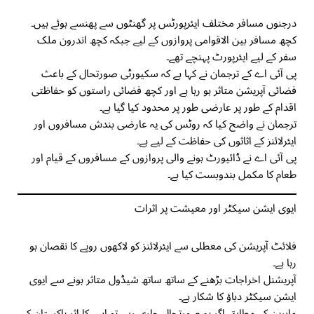
درجنوں مسافر مختلف ایئرپورٹس پر گھنٹوں سے پھنسے ہوئے ہیں۔
کچھ مسافر بین الاقوامی پروازوں کے لیے جبکہ کچھ اندرون ملک
سفر کے لیے ایئرپورٹ پہنچے تھے۔
پی آئی اے کے ترجمان نے کہا ہے کہ سکیورٹی صورتحال کے باعث
فضائی آپریشن متاثر ہو رہا ہے اور کچھ فضائی راستوں کو حفاظتی
اقدام کے طور پر عارضی طور پر محدود کیا گیا ہے۔
ترجمان نے واضح کیا کہ روٹس کی یہ عارضی بندش مسافروں اور
ایئرلائنز کے اثاثوں کی حفاظت کے لیے ہے۔
پی آئی اے نے ڈائیورٹ ہونے والی پروازوں کے مسافروں کے قیام اور
طعام کا مکمل بندوبست کیا ہے۔
ایوی ایشن سیکٹر اور معیشت پر اثرات
فلائٹ آپریشن کی معطلی سے ایئرلائنز کو لاکھوں روپے کا نقصان ہو
رہا ہے۔
آپریشنل اخراجات بڑھنے کے ساتھ ساتھ شیڈول متاثر ہونے سے ایوی
ایشن سیکٹر دباؤ کا شکار ہے۔
ماہرین کے مطابق اگر یہ صورتحال جاری رہی تو اس کا اثر پاکستان کی