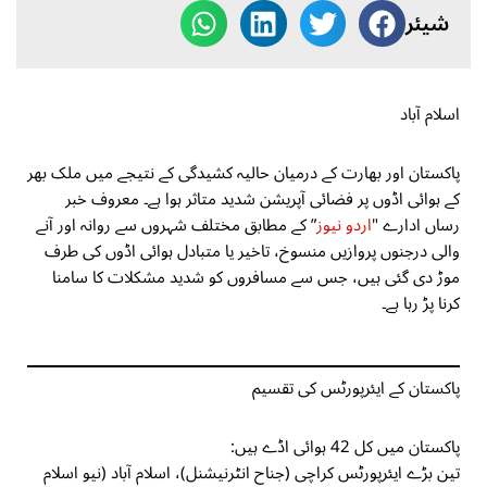
شیئر
اسلام آباد
پاکستان اور بھارت کے درمیان حالیہ کشیدگی کے نتیجے میں ملک بھر
کے ہوائی اڈوں پر فضائی آپریشن شدید متاثر ہوا ہے۔ معروف خبر
رساں ادارے "
اردو نیوز
” کے مطابق مختلف شہروں سے روانہ اور آنے
والی درجنوں پروازیں منسوخ، تاخیر یا متبادل ہوائی اڈوں کی طرف
موڑ دی گئی ہیں، جس سے مسافروں کو شدید مشکلات کا سامنا
کرنا پڑ رہا ہے۔
پاکستان کے ایئرپورٹس کی تقسیم
پاکستان میں کل 42 ہوائی اڈے ہیں:
تین بڑے ایئرپورٹس کراچی (جناح انٹرنیشنل)، اسلام آباد (نیو اسلام