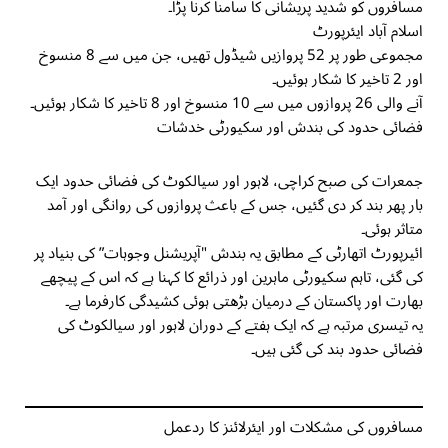
مسافروں کو شدید پریشانی کا سامنا کرنا پڑا۔
اسلام آباد ایئرپورٹ
مجموعی طور پر 52 پروازیں شیڈول تھیں، جن میں سے 8 منسوخ
اور 2 تاخیر کا شکار ہوئیں۔
آنے والی 26 پروازوں میں سے 10 منسوخ اور 8 تاخیر کا شکار ہوئیں۔
فضائی حدود کی بندش اور سکیورٹی خدشات
جمعرات کی صبح کراچی، لاہور اور سیالکوٹ کی فضائی حدود ایک
بار پھر بند کر دی گئیں، جس کے باعث پروازوں کی روانگی اور آمد
متاثر ہوئی۔
ائیرپورٹ اتھارٹی کے مطابق یہ بندش "آپریشنل وجوہات” کی بنیاد پر
کی گئی، تاہم سکیورٹی ماہرین اور ذرائع کا کہنا ہے کہ اس کے پیچھے
بھارت اور پاکستان کے درمیان بڑھتی ہوئی کشیدگی کارفرما ہے۔
یہ تیسری مرتبہ ہے کہ ایک ہفتے کے دوران لاہور اور سیالکوٹ کی
فضائی حدود بند کی گئی ہیں۔
مسافروں کی مشکلات اور ایئرلائنز کا ردعمل