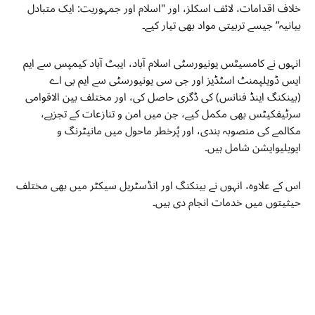
خلاف اقدامات، لائف اسکلز، اور "اسلام اور جمہوریت: ایک متبادل
بیانیہ” جیسے تربیتی مواد بھی تیار کیے۔
انہوں نے کامسیٹس یونیورسٹی اسلام آباد، ایبٹ آباد کیمپس سے ایم
ایس ڈویلپمنٹ اسٹڈیز اور جی سی یونیورسٹی سے ایم بی اے
(بینکنگ اینڈ فنانس) کی ڈگری حاصل کی، اور مختلف بین الاقوامی
سرٹیفکیٹس بھی مکمل کیے، جن میں امن و تنازعات کے تجزیے،
مکالمے کی منصوبہ بندی، اور پُرخطر ماحول میں مانیٹرنگ و
ایویلیوایشن شامل ہیں۔
اس کے علاوہ، انہوں نے بینکنگ اور انڈسٹریل سیکٹر میں بھی مختلف
حیثیتوں میں خدمات انجام دی ہیں۔