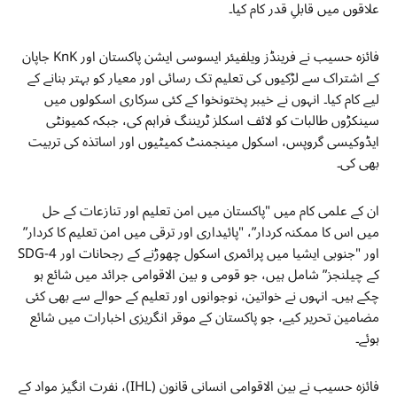
علاقوں میں قابلِ قدر کام کیا۔
فائزہ حسیب نے فرینڈز ویلفیئر ایسوسی ایشن پاکستان اور KnK جاپان
کے اشتراک سے لڑکیوں کی تعلیم تک رسائی اور معیار کو بہتر بنانے کے
لیے کام کیا۔ انہوں نے خیبر پختونخوا کے کئی سرکاری اسکولوں میں
سینکڑوں طالبات کو لائف اسکلز ٹریننگ فراہم کی، جبکہ کمیونٹی
ایڈوکیسی گروپس، اسکول مینجمنٹ کمیٹیوں اور اساتذہ کی تربیت
بھی کی۔
ان کے علمی کام میں "پاکستان میں امن تعلیم اور تنازعات کے حل
میں اس کا ممکنہ کردار”، "پائیداری اور ترقی میں امن تعلیم کا کردار”
اور "جنوبی ایشیا میں پرائمری اسکول چھوڑنے کے رجحانات اور SDG-4
کے چیلنجز” شامل ہیں، جو قومی و بین الاقوامی جرائد میں شائع ہو
چکے ہیں۔ انہوں نے خواتین، نوجوانوں اور تعلیم کے حوالے سے بھی کئی
مضامین تحریر کیے، جو پاکستان کے موقر انگریزی اخبارات میں شائع
ہوئے۔
فائزہ حسیب نے بین الاقوامی انسانی قانون (IHL)، نفرت انگیز مواد کے