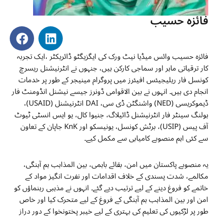
فائزہ حسیب
فائزہ حسیب وائس میڈیا نیٹ ورک کی ایگزیگٹو ڈائریکٹر ،ایک تجربہ
کار ترقیاتی ماہر اور سماجی کارکن ہیں، جنہوں نے انٹرنیشنل ریسرچ
کونسل فار ریلیجیئس افیئرز میں پروگرام مینیجر کے طور پر خدمات
انجام دی ہیں۔ انہوں نے بین الاقوامی ڈونرز جیسے نیشنل انڈومنٹ فار
ڈیموکریسی (NED) واشنگٹن ڈی سی، DAI انٹرنیشنل (USAID)،
ہولنگ سینٹر فار انٹرنیشنل ڈائیلاگ، جنیوا کال، یو ایس انسٹی ٹیوٹ
آف پیس (USIP)، برٹش کونسل، یونیسکو اور KnK جاپان کے تعاون
سے کئی اہم منصوبے کامیابی سے مکمل کیے۔
یہ منصوبے پاکستان میں امن، بقائے باہمی، بین المذاہب ہم آہنگی،
مکالمے، شدت پسندی کے خلاف اقدامات اور نفرت انگیز مواد کے
خاتمے کو فروغ دینے کے لیے ترتیب دیے گئے۔ انہوں نے مذہبی رہنماؤں کو
امن اور بین المذاہب ہم آہنگی کے فروغ کے لیے متحرک کیا اور خاص
طور پر لڑکیوں کی تعلیم کی بہتری کے لیے خیبر پختونخوا کے دور دراز