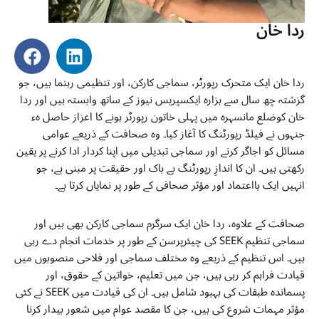
ردا خان
ردا خان ایک متحرک رپورٹر، سماجی کارکن، اور تنظیمی رہنما ہیں، جو
گزشتہ چھ سال سے ہزارہ ایکسپریس نیوز کے ساتھ وابستہ ہیں اور ردا
خان کوضلع مانسہرہ میں پہلی خاتون رپورٹر ہونے کا اعزاز حاصل ہء
جنہوں نے فیلڈ رپورٹنگ کا آغاز کیا۔ وہ صحافت کے ذریعے عوامی
مسائل کو اجاگر کرنے اور سماجی تبدیلی میں اپنا کردار ادا کرنے پر یقین
رکھتی ہیں۔ ان کا اندازِ رپورٹنگ بے باک اور حقیقت پر مبنی ہے، جو
انہیں ایک بااعتماد اور مؤثر صحافی کے طور پر نمایاں کرتا ہے۔
صحافت کے علاوہ، ردا خان ایک سرگرم سماجی کارکن بھی ہیں اور
سماجی تنظیم SEEK کی چیئرپرسن کے طور پر خدمات انجام دے رہی
ہیں۔ اس تنظیم کے ذریعے وہ مختلف سماجی اور فلاحی منصوبوں میں
قیادت فراہم کر رہی ہیں، جن میں تعلیم، خواتین کے حقوق، اور
پسماندہ طبقات کی بہبود شامل ہیں۔ ان کی قیادت میں SEEK نے کئی
مؤثر مہمات شروع کی ہیں، جن کا مقصد عوام میں شعور بیدار کرنا