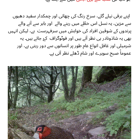
اپنے برقی نیلے گلے، سرخ رنگ کی چھاتی اور چمکدار سفید دھبوں
سے مزین، یہ نسل اس خطّے میں رہنے والے اور باہر سے آنے والے
پرندوں کے شوقین افراد کی خواہش میں سرفہرست ہے، لیکن انہیں
بھی یہ شاذونادر ہی نظر آتے ہیں اور فوٹوگراف کۓ جاتے ہیں۔ یہ
شرمیلی اور غافل انواع عام طور پر انسانوں سے دور رہتی ہے، اور
عموماً صبح سویرے اور شام ڈھلے نظر آتی ہے۔