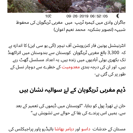
جاگران وادی میں کیمرہ ٹریپ میں مغربی ٹریگوپان کی محفوظ
شبیہہ (تصویر بشکریہ محمد نعیم اعوان)
انٹرنیشنل یونین فار کنزرویشن آف نیچر (آئی یو سی این) کا اندازہ ہے
کہ 3,300 بالغ مغربی ٹریگوپان کوہستان سے ہندوستان میں اتراکھنڈ
تک بکھری ہوئی آبادیوں میں زندہ ہیں۔ یہ اعداد مسلسل گھٹ رہے
ہیں، اور ان کی درجہ بندی
معدومیت
کے خطرے سے دوچار نسل کے
طور پر کی گئی ہے-
ڈیم مغربی ٹریگوپان کے لۓ سوالیہ نشان ہیں
خان نے تھرڈ پول کو بتایا، “کوہستان میں ڈیموں کی تعمیر کے بعد
سے، ہمیں اس پرندے کی بقا کے حوالے سے تشویش ہے۔”
مستان کے خدشات
داسو
اور
دیامر بھاشا
ہائیڈرو پاور پراجیکٹس کی