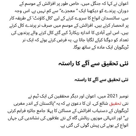
اعوان نے کہا کہ جنگل میں، خاص طور پر افزائش کے موسم کے
دوران، پرندے کو دیکھنا ایک ” معجزے” سے کم نہیں ہے۔ اس وجہ
سے، سائنسدان انواع کا سروے کرنے کے لیے ‘کال کاؤنٹ’ کے طریقہ کار
پر انحصار کرتے ہیں۔ افزائش کے موسم میں صرف نر پرندے کال کرتے
ہیں، اس لیے آبادی کا اندازہ ریکارڈ کیے گئے کال کرنے والے پرندوں کی
تعداد کو دوگنا کرکے لگایا جاتا ہے، یہ فرض کرتے ہوئے کہ ایک نر
ٹریگوپان ایک مادہ کے ساتھ ہوگا۔
نئی تحقیق سے آگے کا راستہ
نئی تحقیق سے آگے کا راستہ
نومبر 2021 میں، اعوان اور دیگر محققین کی ایک ٹیم نے
نئی
تحقیق
شائع کی۔ ان کا دعویٰ ہے کہ یہ “پاکستان کے اندر مغربی
ٹریگوپان کے دستیاب افزائش کے مساکن کا پہلا جامع جائزہ فراہم کرتی
ہے” اور انتہائی موزوں رہائش گاہ کے نئے علاقوں کی نشاندہی کی جہاں
انواع کے ہونے کی پیش گوئی کی گئی ہے۔