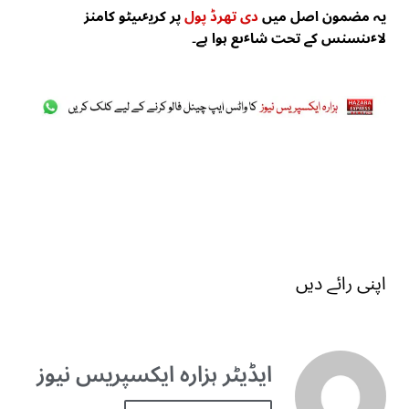
یہ مضمون اصل میں
دی تھرڈ پول
پر کریٸیٹو کامنز
لاٸنسنس کے تحت شاٸع ہوا ہے۔
اپنی رائے دیں
ایڈیٹر ہزارہ ایکسپریس نیوز