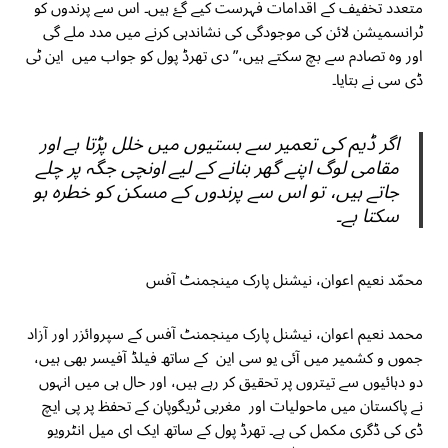
متعدد تخفیف کے اقدامات فہرست کیے گۓ ہیں۔ اس سے پرندوں کو
ٹرانسمیشن لائن کی موجودگی کی نشاندہی کرنے میں مدد ملے گی
اور وہ تصادم سے بچ سکتے ہیں،” دی تھرڈ پول کو جواب میں این ٹی
ڈی سی نے بتایا۔
اگر ڈیم کی تعمیر سے بستیوں میں خلل پڑتا ہے اور
مقامی لوگ اپنے گھر بنانے کے لیے اونچی جگہ پر چلے
جاتے ہیں، تو اس سے پرندوں کے مسکن کو خطرہ ہو
سکتا ہے۔
محمّد نعیم اعوان، نیشنل پارک مینجمنٹ آفس
محمد نعیم اعوان، نیشنل پارک مینجمنٹ آفس کے سپروائزر اور آزاد
جموں و کشمیر میں آئی یو سی این کے ساتھ فیلڈ آفیسر بھی ہیں،
دو دہائیوں سے تیتروں پر تحقیق کر رہے ہیں، اور حال ہی میں انہوں
نے پاکستان میں ماحولیات اور مغربی ٹریگوپان کے تحفظ پر پی ایچ
ڈی کی ڈگری مکمل کی ہے۔ تھرڈ پول کے ساتھ ایک ای میل انٹرویو