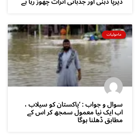
دیرپا ذہنی اور جذباتی اثرات چھوڑ رہا ہے
ماحولیات
سوال و جواب : ’پاکستان کو سیلاب ،
اب ایک نیا معمول سمجھ کر اس کے
مطابق ڈھلنا ہوگا