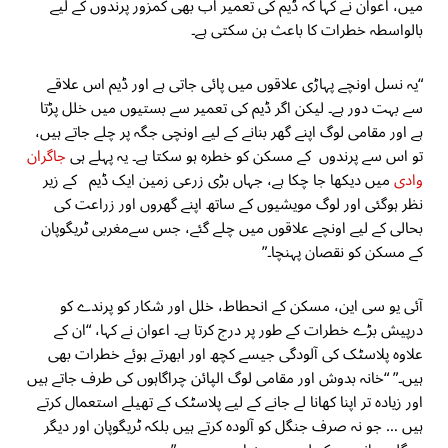
میں، اعوان نے کہا کہ ڈیم کی تعمیر اب بھی کمزور پرندوں کے لیے
بالواسطہ خطرات کا باعث بن سکتی ہے۔
“یہ نسل اونچے پہاڑی علاقوں میں پائی جاتی ہے اور ڈیم اس علاقے
سے بہت دور ہے۔ لیکن اگر ڈیم کی تعمیر سے بستیوں میں خلل پڑتا
ہے اور مقامی لوگ اپنے گھر بنانے کے لیے اونچی جگہ پر چلے جاتے ہیں،
تو اس سے پرندوں کے مسکن کو خطرہ ہو سکتا ہے۔ یہ پہلے ہی
جاگران
وادی
میں دیکھا جا چکا ہے، جہاں بڑی زرعی زمین ایک ڈیم کے زیر
نظر ہوگئی اور لوگ مویشیوں کے ساتھ اپنے گھروں اور زراعت کی
بحالی کے لیے اونچے علاقوں میں چلے گئے، جس سےمغربی ٹریگوپان
کے مسکن کو نقصان پہنچا۔”
آئی یو سی این، مسکن کے انحطاط، خلل اور شکار کو پرندے کو
درپیش بڑے خطرات کے طور پر درج کرتا ہے۔ اعوان نے کہا، “ان کے
علاوہ پلاسٹک کی آلودگی جیسے کچھ اور ابھرتے ہوئے خطرات بھی
ہیں۔” “خانہ بدوش اور مقامی لوگ الپائن چراگاہوں کی طرف جاتے ہیں
اور زیادہ تر اپنا کھانا لے جانے کے لیے پلاسٹک کے تھیلے استعمال کرتے
ہیں … جو نہ صرف جنگل کو آلودہ کرتے ہیں بلکہ ٹریگوپان اور دیگر