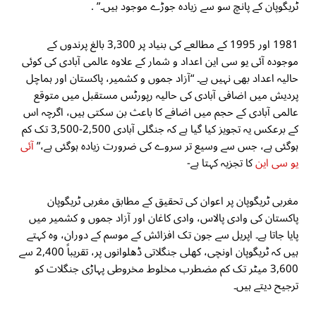
ٹریگوپان کے پانچ سو سے زیادہ جوڑے موجود ہیں۔” .
1981 اور 1995 کے مطالعے کی بنیاد پر 3,300 بالغ پرندوں کے
موجودہ آئی یو سی این اعداد و شمار کے علاوہ عالمی آبادی کی کوئی
حالیہ اعداد بھی نہیں ہے۔ “آزاد جموں و کشمیر، پاکستان اور ہماچل
پردیش میں اضافی آبادی کی حالیہ رپورٹس مستقبل میں متوقع
عالمی آبادی کے حجم میں اضافے کا باعث بن سکتی ہیں، اگرچہ اس
کے برعکس یہ تجویز کیا گیا ہے کہ جنگلی آبادی 2,500-3,500 تک کم
ہوگئی ہے، جس سے وسیع تر سروے کی ضرورت زیادہ ہوگئی ہے،”
آئی
یو سی این
کا تجزیہ کہتا ہے-
مغربی ٹریگوپان پر اعوان کی تحقیق کے مطابق مغربی ٹریگوپان
پاکستان کی وادی پالاس، وادی کاغان اور آزاد جموں و کشمیر میں
پایا جاتا ہے۔ اپریل سے جون تک افزائش کے موسم کے دوران، وہ کہتے
ہیں کہ ٹریگوپان اونچی، کھلی جنگلاتی ڈھلوانوں پر، تقریباً 2,400 سے
3,600 میٹر تک کم مضطرب مخلوط مخروطی پہاڑی جنگلات کو
ترجیح دیتے ہیں۔