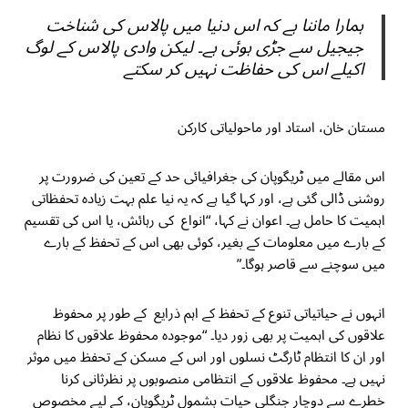
ہمارا ماننا ہے کہ اس دنیا میں پالاس کی شناخت
جیجیل سے جڑی ہوئی ہے۔ لیکن وادی پالاس کے لوگ
اکیلے اس کی حفاظت نہیں کر سکتے
مستان خان، استاد اور ماحولیاتی کارکن
اس مقالے میں ٹریگوپان کی جغرافیائی حد کے تعین کی ضرورت پر
روشنی ڈالی گئی ہے، اور کہا گیا ہے کہ یہ نیا علم بہت زیادہ تحفظاتی
اہمیت کا حامل ہے۔ اعوان نے کہا، “انواع کی رہائش، یا اس کی تقسیم
کے بارے میں معلومات کے بغیر، کوئی بھی اس کے تحفظ کے بارے
میں سوچنے سے قاصر ہوگا۔”
انہوں نے حیاتیاتی تنوع کے تحفظ کے اہم ذرایع کے طور پر محفوظ
علاقوں کی اہمیت پر بھی زور دیا۔ “موجودہ محفوظ علاقوں کا نظام
اور ان کا انتظام ٹارگٹ نسلوں اور اس کے مسکن کے تحفظ میں موثر
نہیں ہے۔ محفوظ علاقوں کے انتظامی منصوبوں پر نظرثانی کرنا
خطرے سے دوچار جنگلی حیات بشمول ٹریگوپان، کے لیے مخصوص