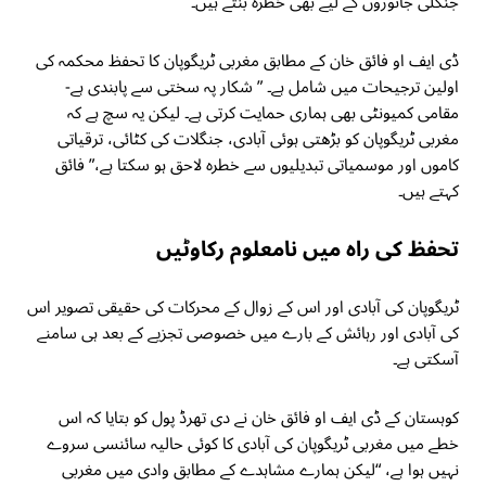
جنگلی جانوروں کے لیے بھی خطرہ بنتے ہیں۔”
ڈی ایف او فائق خان کے مطابق مغربی ٹریگوپان کا تحفظ محکمہ کی
اولین ترجیحات میں شامل ہے۔ ” شکار پہ سختی سے پابندی ہے-
مقامی کمیونٹی بھی ہماری حمایت کرتی ہے۔ لیکن یہ سچ ہے کہ
مغربی ٹریگوپان کو بڑھتی ہوئی آبادی، جنگلات کی کٹائی، ترقیاتی
کاموں اور موسمیاتی تبدیلیوں سے خطرہ لاحق ہو سکتا ہے،” فائق
کہتے ہیں۔
تحفظ کی راہ میں نامعلوم رکاوٹیں
ٹریگوپان کی آبادی اور اس کے زوال کے محرکات کی حقیقی تصویر اس
کی آبادی اور رہائش کے بارے میں خصوصی تجزیے کے بعد ہی سامنے
آسکتی ہے۔
کوہستان کے ڈی ایف او فائق خان نے دی تھرڈ پول کو بتایا کہ اس
خطے میں مغربی ٹریگوپان کی آبادی کا کوئی حالیہ سائنسی سروے
نہیں ہوا ہے، “لیکن ہمارے مشاہدے کے مطابق وادی میں مغربی