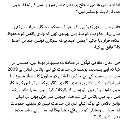
اہداف، اس عالمی سطح پر خطرے سے دوچار نسل کے تحفظ میں
مددگار ثابت ہوسکتے ہیں۔”
فائق خان نے دی تھرڈ پول کو بتایا کہ محکمہ جنگلی حیات نے کئی
سال پہلے حکومت کو سفارش بھیجی تھی کہ وادی پالاس کو محفوظ
علاقہ قرار دیا جائے۔ ” ہمیں امید ہے کہ سرکاری نوٹس جلد ہی آجاۓ
گا-” فائق نے کہا-
فی الحال، مقامی لوگوں نے معاملات سنبھالے ہوۓ ہیں۔ مستان نے
کہا کہ اپنے پسندیدہ پرندے کی حفاظت کے لیے، پالاس قبائل نے 2009
میں اس مقصد کے لیے جرگوں (قبائلی کونسلوں) کا انعقاد شروع کیا
اور ٹریگوپان کے شکار پر پابندی لگا دی۔ “اگر ہم کسی کو اس کے شکار
میں ملوث پاتے ہیں، تو ہم ان کا بائیکاٹ کرتے ہیں۔ ہمارا ماننا ہے کہ
اس دنیا میں پالاس کی شناخت جیجیل سے جڑی ہوئی ہے۔ لیکن
وادی پالاس کے لوگ اکیلے اس کی حفاظت نہیں کر سکتے۔ حکومت
اور سول سوسائٹی کو بھی آگے بڑھنا ہوگا اور ہم ان کے ساتھ مکمل
تعاون کریں گے۔”