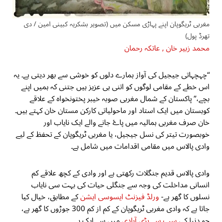
مغربی ٹریگوپان اپنے پہاڑی مسکن میں (تصویر بشکریہ کبینی امین / دی
تھرڈ پول)
محمد زبیر خان ,
عاتکہ رحمان
“چہچہاتی جیجیل کی آواز ہمارے دلوں کو خوشی سے بھر دیتی ہے۔ یہ
اس خطے کے مقامی لوگوں کو اتنی ہی عزیز ہیں جتنی کہ ہمیں اپنے
بچے،” پاکستان کے شمال مغربی صوبہ خیبر پختونخواہ کے علاقے
کوہستان میں ایک استاد اور ماحولیاتی کارکن مستان خان کہتے ہیں۔
خان صرف مغربی ہمالیہ میں پاۓ جانے والے ایک نایاب اور
خوبصورت تیتر کی نسل جیجیل، یا مغربی ٹریگوپان کے تحفظ کے لیے
وادی پالاس میں مقامی اقدامات میں شامل ہے۔
وادی پالاس قدیم جنگلات رکھتی ہے اور وادی کے کچھ علاقے کم
انسانی مداخلت کی وجہ سے جنگلی حیات کی بہت سی نایاب
نسلوں کا گھر ہے-
ورلڈ فیزنٹ ایسوسی ایشن
کے مطابق، خیال کیا
جاتا ہے کہ وادی مغربی ٹریگوپان کے کم از کم 300 جوڑوں کا گھر ہے،
جو دنیا کی
سب سے بڑی آبادی
میں سے ایک ہے۔