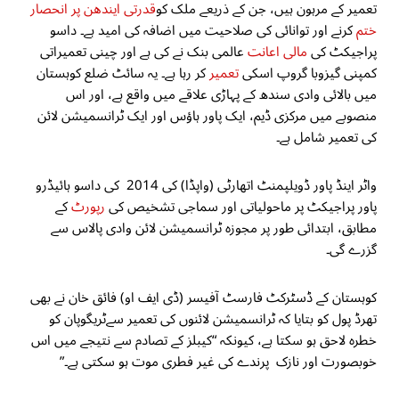
تعمیر کے مرہون ہیں، جن کے ذریعے ملک کو
قدرتی ایندھن پر انحصار
ختم
کرنے اور توانائی کی صلاحیت میں اضافہ کی امید ہے۔ داسو
پراجیکٹ کی
مالی اعانت
عالمی بنک نے کی ہے اور چینی تعمیراتی
کمپنی گیزوبا گروپ اسکی
تعمیر
کر رہا ہے۔ یہ سائٹ ضلع کوہستان
میں بالائی وادی سندھ کے پہاڑی علاقے میں واقع ہے، اور اس
منصوبے میں مرکزی ڈیم، ایک پاور ہاؤس اور ایک ٹرانسمیشن لائن
کی تعمیر شامل ہے۔
واٹر اینڈ پاور ڈویلپمنٹ اتھارٹی (واپڈا) کی 2014 کی داسو ہائیڈرو
پاور پراجیکٹ پر ماحولیاتی اور سماجی تشخیص کی
رپورٹ
کے
مطابق، ابتدائی طور پر مجوزہ ٹرانسمیشن لائن وادی پالاس سے
گزرے گی۔
کوہستان کے ڈسٹرکٹ فارسٹ آفیسر (ڈی ایف او) فائق خان نے بھی
تھرڈ پول کو بتایا کہ ٹرانسمیشن لائنوں کی تعمیر سےٹریگوپان کو
خطرہ لاحق ہو سکتا ہے، کیونکہ “کیبلز کے تصادم سے نتیجے میں اس
خوبصورت اور نازک پرندے کی غیر فطری موت ہو سکتی ہے۔”