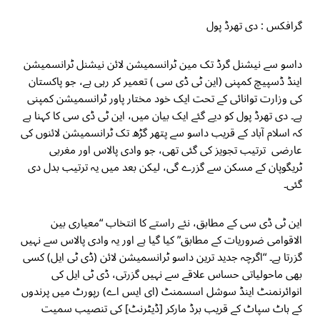
گرافکس : دی تھرڈ پول
داسو سے نیشنل گرڈ تک مین ٹرانسمیشن لائن نیشنل ٹرانسمیشن
اینڈ ڈسپیچ کمپنی (این ٹی ڈی سی ) تعمیر کر رہی ہے، جو پاکستان
کی وزارت توانائی کے تحت ایک خود مختار پاور ٹرانسمیشن کمپنی
ہے۔ دی تھرڈ پول کو دیے گئے ایک بیان میں، این ٹی ڈی سی کا کہنا ہے
کہ اسلام آباد کے قریب داسو سے پتھر گڑھ تک ٹرانسمیشن لائنوں کی
عارضی ترتیب تجویز کی گئی تھی، جو وادی پالاس اور مغربی
ٹریگوپان کے مسکن سے گزرے گی، لیکن بعد میں یہ ترتیب بدل دی
گئی۔
این ٹی ڈی سی کے مطابق، نئے راستے کا انتخاب “معیاری بین
الاقوامی ضروریات کے مطابق” کیا گیا ہے اور یہ وادی پالاس سے نہیں
گزرتا ہے۔ “اگرچہ جدید ترین داسو ٹرانسمیشن لائن (ڈی ٹی ایل) کسی
بھی ماحولیاتی حساس علاقے سے نہیں گزرتی، ڈی ٹی ایل کی
انوائرنمنٹ اینڈ سوشل اسسمنٹ (ای ایس اے) رپورٹ میں پرندوں
کے ہاٹ سپاٹ کے قریب برڈ مارکر [ڈیٹرنٹ] کی تنصیب سمیت