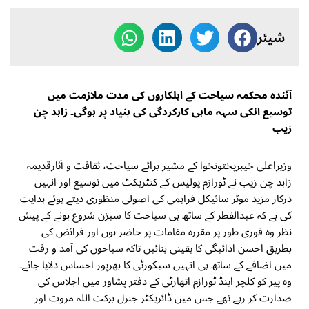
شیئر
آئندہ محکمہ سیاحت کے اہلکاروں کی مدت ملازمت میں
توسیع انکی سہہ ماہی کارکردگی کی بنیاد پر ہوگی۔ زاہد چن
زیب
وزیراعلی خیبرپختونخوا کے مشیر برائے سیاحت، ثقافت و آثارقدیمہ
زاہد چن زیب نے ٹورازم پولیس کے کنٹریکٹ میں توسیع اور انہیں
درکار مزید موٹر سائیکل فراہمی کی اصولی منظوری دیتے ہوئے ہدایت
کی ہے کہ عیدالفطر کے ساتھ ہی سیاحت کا سیزن شروع ہونے کے پیش
نظر وہ فوری طور پر مقررہ مقامات پر حاضر ہوں اور فرائض کی
بطریق احسن ادائیگی کا یقینی بنائیں تاکہ سیاحوں کی آمد و رفت
میں اضافے کے ساتھ ہی انہیں سیکورٹی کا بھرپور احساس دلایا جائے۔
وہ پیر کو کلچر اینڈ ٹورازم اتھارٹی کے دفتر پشاور میں اجلاس کی
صدارت کر رہے تھے جس میں ڈائریکٹر جنرل برکت اللہ مروت اور