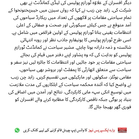
دیگر افسران کے علاؤہ ٹورازم پولیس کی لیڈی کمانڈنٹ نے بھی
شرکت کی۔ زاہد چن زیب نے کہا کہ رواں سیزن میں خیبرپختونخوا کے
تمام سیاحتی مقامات پر لاکھوں کی تعداد میں ریکارڈ سیاحوں کی
آمد متوقع ہے جس کیلئے سیکورٹی اور صحت و صفائی کے اعلیٰ
انتظامات یقینی بنانا ٹورازم پولیس کے اولین فرائض میں شامل ہے۔
اسی طرح ٹورازم پولیس کا یونیفارم جاذب نظر اور رویہ انتہائی
شائستہ و ذمہ دارانہ ہونا چاہئے۔ مشیر سیاحت نے کمانڈنٹ ٹورازم
پولیس کو ہدایت کی کہ وہ پشاور اپنے دفتر میں قیام کی بجائے
سیاحتی مقامات پر خود جائیں اور انتظامات کا جائزہ لیں نیز سفر و
سیاحت سے متعلق اتھارٹی کا پمفلٹ اور بروشر بھی سیاحوں،
مقامی ہوٹلز، سکولوں اور مارکیٹوں میں تقسیم کریں۔ زاہد چن زیب
نے واضح کیا کہ آئندہ محکمہ سیاحت کے اہلکاروں کی مدت ملازمت
میں توسیع انکی سہہ ماہی کارکردگی، نتائج اور آمدن میں اضافے کی
بنیاد پر ہوگی جبکہ ناقص کارکردگی کا مظاہرہ کرنے والے افسران کو
فوری گھر بھیجا جائے گا۔