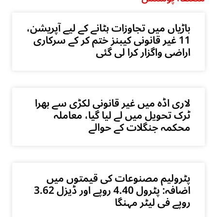
باڑیاں میں تجاوزات ہٹانے کے لیے آپریشن،
11 غیر قانونی کیبنز ختم کر کے سرکاری
اراضی واگزار کرا لی گئی
لاری اڈہ میں غیر قانونی لکڑی سے بھرا
ٹرک تحویل میں لے لیا گیا، معاملہ
محکمہ جنگلات کے حوالے
پٹرولیم مصنوعات کی قیمتوں میں
اضافہ: پٹرول 4.40 روپے اور ڈیزل 3.62
روپے فی لیٹر مہنگا