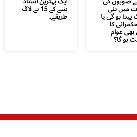
ے صوبوں کی
ایک بہترین استاد
 میں نئی
بننے کے 15 بے لاگ
 پیدا ہو گی یا
طریقے۔
کمرانی کا
بھی عوام
 ہو گا؟