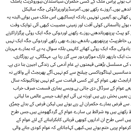
اب ہونے پراس ملک کے کسی حکمران،سیاستدان،بیوروکریٹ یاملک
باندھے ہوں۔؟روزے رکھے ہوں۔؟مرسڈیزاورپراڈوکی جگہ سائیکل
کھائی ہو۔؟ہمیں تونہیں یادکہ ایساکبھی اس ملک میں ہواہے،البتہ یہ
وئے یاآسمانی کوئی آفت اور زمینی مصیبت کبھی آئی توایک وقت
 کو پیٹ پرپتھرباندھنے،روزے رکھنے اوردوکی جگہ ایک روٹی پرگزاراکرنے
 خاطرپیٹ پرپتھربھی باندھے،روزے بھی رکھے اوردوکی جگہ ایک نہیں
ادوکی جگہ ایک روٹی کھانے کانہیں بلکہ سوال یہ ہے کہ ہمارے مہربان
ک بارپھر نازک موڑاوردور سے گزر رہا ہے۔ مہنگائی، بے روزگاری،
ت کی مسلسل بڑھتی قیمتوں نے عام آدمی کی زندگی اجیرن بنا دی ہے۔
سانسیں لیناگویاکسی چیلنج سے کم نہیں۔آگے پھربجٹ آنے والاہے نہ
ہمارابجٹ بھی عوام کے لئے کسی قیامت سے کم نہیں ہوتاکیونکہ سال
ذریعے عوام کے سرڈال دی جاتی ہے۔ویسے ہماری قسمت صرف خراب
 ہمیں بخش رہے ہیں اورنہ ہی آئی ایم ایف جیسے عالمی ما لیاتی
ں سے قرض ہمارے حکمران لے رہے ہوتے ہیں لیکن قرض کے بدلے چمڑی
ئط رکھتے ہیں وہ شرائط ہی سارے عوام کے گردگھومتے ہیں۔جس طرح
ں اسی طرح ان اداروں کوبھی قربانی کابکرابنانے کے لئے عوام کے
عوام پرہی ختم ہوتے ہیں۔کبھی کہاجاتاہے کہ عوام کودی جانے والی