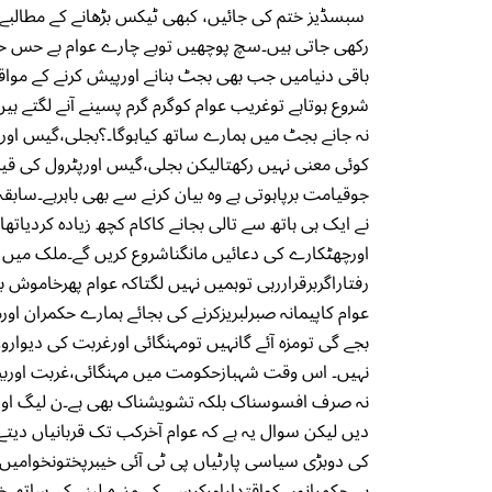
سبسڈیز ختم کی جائیں، کبھی ٹیکس بڑھانے کے مطالبے ک
رکھی جاتی ہیں۔سچ پوچھیں توبے چارے عوام بے حس حکمر
باقی دنیامیں جب بھی بجٹ بنانے اورپیش کرنے کے موا
شروع ہوتاہے توغریب عوام کوگرم گرم پسینے آنے لگتے ہی
نہ جانے بجٹ میں ہمارے ساتھ کیاہوگا۔؟بجلی،گیس اورپ
کوئی معنی نہیں رکھتالیکن بجلی،گیس اورپٹرول کی قی
جوقیامت برپاہوتی ہے وہ بیان کرنے سے بھی باہرہے۔ساب
نے ایک ہی ہاتھ سے تالی بجانے کاکام کچھ زیادہ کردیا
اورچھٹکارے کی دعائیں مانگناشروع کریں گے۔ملک میں
رفتاراگربرقراررہی توہمیں نہیں لگتاکہ عوام پھرخاموش
عوام کاپیمانہ صبرلبریزکرنے کی بجائے ہمارے حکمران اورم
بجے گی تومزہ آئے گانہیں تومہنگائی اورغربت کی دیوار
نہیں۔ اس وقت شہبازحکومت میں مہنگائی،غربت اوربیروز
نہ صرف افسوسناک بلکہ تشویشناک بھی ہے۔ن لیگ اورش
دیں لیکن سوال یہ ہے کہ عوام آخرکب تک قربانیاں د
کی دوبڑی سیاسی پارٹیاں پی ٹی آئی خیبرپختونخوامیں 
ہے۔حکمرانوں کواقتداراورکرسی کے مزے لینے کے ساتھ خو