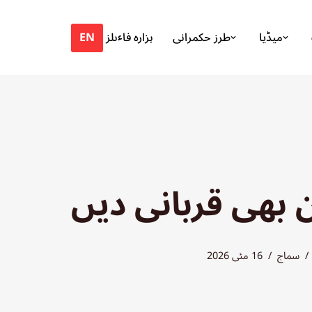
EN
میڈیا
طرز حکمرانی
ہزارہ فاٸلز
 بھی قربانی دیں
سماج
16 مئی 2026