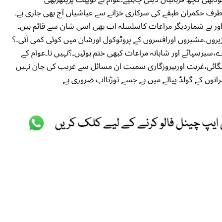
 طرف حکمران طبقے کی سرکاری خزانے سے عیاشیاں آج بھی جاری ہے۔
 اور بے شماردیگر مراعات کاسلسلہ اب بھی اسی شان سے قائم ہیں۔
 وزیروں،مشیروں اورافسروں کے پروٹوکول اورشان میں کوئی کمی آئی۔؟
ے،سیرسپاٹے اور شاہانہ مراعات کبھی ختم ہوئیں۔؟نہیں نا۔عوام کے
گائی،غربت اوربیروزگاری سمیت ان مسائل سے غریب کی جان نہیں
انوں کے گولڈ پیالے میں ہے جسے توڑنااب ضروری ہے