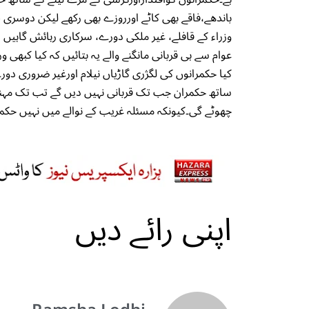
باندھے،فاقے بھی کاٹے اورروزے بھی رکھے لیکن دوسری
وزراء کے قافلے، غیر ملکی دورے، سرکاری رہائش گاہیں
عوام سے ہی قربانی مانگنے والے یہ بتائیں کہ کیا کبھی
کیا حکمرانوں کی لگژری گاڑیاں نیلام اورغیر ضروری دور
ساتھ حکمران جب تک قربانی نہیں دیں گے تب تک مہن
چھوٹے گی۔کیونکہ مسئلہ غریب کے نوالے میں نہیں حکمر
اپنی رائے دیں