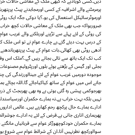
دیں۔کسی کویادہے کہ کبھی ملک کے معاشی حالات خر
پرمرمٹنے والے اشرافیہ کے کسی اورمجاہدنے پیٹ پرپتھر
اورموٹرسائیکل استعمال کی ہو۔؟یا دوکی جگہ ایک روٹی 
ضرورہواکہ جب بھی ملک کے معاشی حالات کچھ خراب ہ
کی روٹی کے لئے پہلے سے تڑپنے اوربلکنے والے غریب عوام
کے درس بہت دیئے گئے۔بے چارے عوام نے تو اس ملک کی
آدھی روٹی بھی کھائی۔بات عوام کے پیٹ پرپتھرباندھنے ی
کب تک ایک ہاتھ سے تالی بجاتے رہیں گے۔؟ملک اس وقت ای
بجلی اور گیس کے بڑھتے ہوئے بلوں اورپٹرولیم مصنوعا
موجودہ دورمیں غریب عوام کے لئے جینااورزندگی کی چند
جانے اس میں عوام کے ساتھ کیاکیاجائے گا۔اللہ بچائے 
بھرجوکمی پیشی رہ گئی ہوتی ہے وہ بھی پھربجٹ کے 
نہیں بلکہ بہت خراب ہے۔نہ ہمارے حکمران اورسیاستدان
ادارے ہمارے حال پرکچھ رحم کھارہے ہیں۔ عالمی ادارو
پھرہماری اتاری جاتی ہے۔قرض کے لئے یہ ادارے جوشرا
ہمارے حکمران خودکوچھوڑکر عوام سے قربانیاں مانگتے ہی
سوااورکچھ نظرنہیں آتا۔ان کے شرائط عوام سے شروع ہوکر