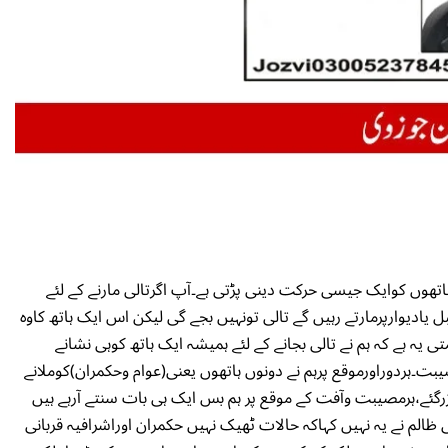
ہاتھوں کوایک جیسی حرکت دینی پڑتی ہے۔آپ اگرتالی مارنے کے لئے
 یادیوارپرمارتے رہیں گے تالی تونہیں بجے گی لیکن اس ایک ہاتھ کاوہ
یہ ہے کہ ہم نے تالی بجانے کے لئے ہمیشہ ایک ہاتھ کوہی نشانے
یبت۔ہردوراورموقع پرہم نے دونوں ہاتھوں یعنی(عوام وحکمران)کوملانے
رگئے،ہرمصیبت وآفت کے موقع پر ہم بس ایک ہی بات سنتے آرہے ہیں
ظالم نے یہ نہیں کہاکہ حالات ٹھیک نہیں حکمران اوراشرافیہ قربانی