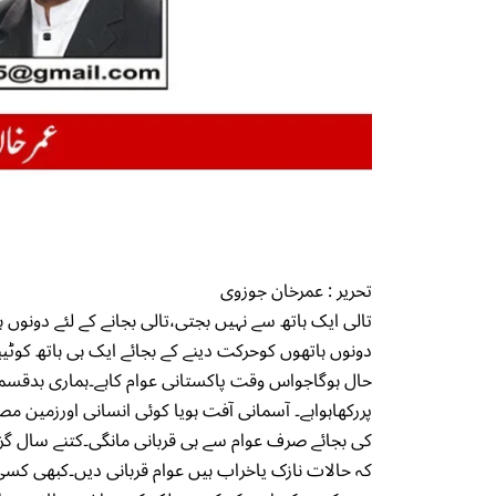
تحریر : عمرخان جوزوی
تالی ایک ہاتھ سے نہیں بجتی،تالی بجانے کے لئے دونوں 
دونوں ہاتھوں کوحرکت دینے کے بجائے ایک ہی ہاتھ کوٹیبل
حال ہوگاجواس وقت پاکستانی عوام کاہے۔ہماری بدقسمتی 
پررکھاہواہے۔ آسمانی آفت ہویا کوئی انسانی اورزمین مص
کی بجائے صرف عوام سے ہی قربانی مانگی۔کتنے سال گز
کہ حالات نازک یاخراب ہیں عوام قربانی دیں۔کبھی کسی 