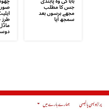
بابا کی وہ پابندی
چھوٹ
جس کا مطلب
صورت
مجھے برسوں بعد
ایلیٹ
سمجھ آیا
طرز ح
ماڈل 
دوست
پرائیویسی پالیسی
ہمارے بارے میں