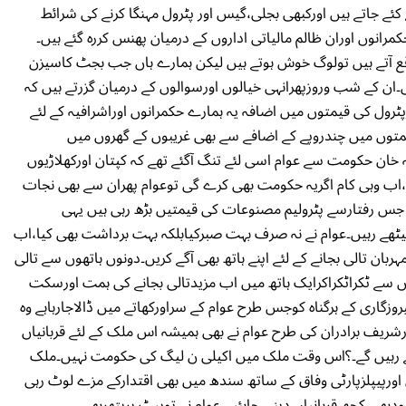
ئے جاتے ہیں اورکبھی بجلی،گیس اور پٹرول مہنگا کرنے کی شرائط
انوں اوران ظالم مالیاتی اداروں کے درمیان پھنس کررہ گئے ہیں۔
قع آتے ہیں تولوگ خوش ہوتے ہیں لیکن ہمارے ہاں جب بجٹ کاسیزن
ں۔ان کے شب وروزپھرانہی خیالوں اورسوالوں کے درمیان گزرتے ہیں کہ
ٹرول کی قیمتوں میں اضافہ یہ ہمارے حکمرانوں اوراشرافیہ کے لئے
متوں میں چندروپے کے اضافے سے بھی غریبوں کے گھروں میں
قہ خان حکومت سے عوام اسی لئے تنگ آگئے تھے کہ کپتان اورکھلاڑیوں
تھا،اب وہی کام اگریہ حکومت بھی کرے گی توعوام پھران سے بھی نجات
 جس رفتارسے پٹرولیم مصنوعات کی قیمتیں بڑھ رہی ہیں یہی
 بیٹھے رہیں۔عوام نے نہ صرف بہت صبرکیابلکہ بہت برداشت بھی کیا،اب
ہربان تالی بجانے کے لئے اپنے ہاتھ بھی آگے کریں۔دونوں ہاتھوں سے تالی
وں سے ٹکراٹکراکرایک ہاتھ میں اب مزیدتالی بجانے کی ہمت اورسکت
گاری کے ہرگناہ کوجس طرح عوام کے سراورکھاتے میں ڈالاجارہاہے وہ
ریف برادران کی طرح عوام نے بھی ہمیشہ اس ملک کے لئے قربانیاں
یتے رہیں گے۔؟اس وقت ملک میں اکیلی ن لیگ کی حکومت نہیں۔ملک
اورپیپلزپارٹی وفاق کے ساتھ سندھ میں بھی اقتدارکے مزے لوٹ رہی
دبھی کچھ قربانیاں دینی چاہئیے۔عوام نے توپیٹ پرپتھربھی