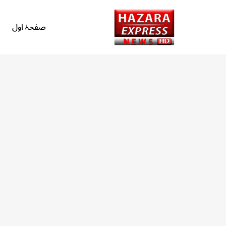
صفحۂ اول
Skip
to
content