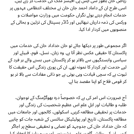
ریاض خان بطور سی ایس پی آفیسر ملک کی خدمت کر رہے ہیں۔
اسی طرح ان کے داماد احمد جان خان نے مختلف انتظامی عہدوں پر
خدمات انجام دیتے ہوئے نگراں حکومت میں وزارتِ مواصلات و
ورکس کی ذمہ داریاں نبھائیں اور ڈاڈر ہسپتال کی تزئین و بحالی کے
منصوبوں میں کردار ادا کیا۔
اگر مجموعی طور پر دیکھا جائے تو خان خداداد خان کی خدمات میں
پاکستان کا حقیقی عکس نظر آتا ہے۔ وہ زبان، نسل، قوم، قبیلے اور
سیاسی وابستگیوں سے بالاتر ہو کر پاکستان میں بسنے والے ہر فرد کے
لیے خدمت اور کردار کا نمونہ تھے۔ ان کی پوری زندگی اس حقیقت کا
ثبوت ہے کہ سچی قیادت وہی ہوتی ہے جو ذاتی مفادات سے بالا تر ہو
کر قومی فلاح کو اپنا مقصد بنا لے۔
آج ضرورت اس امر کی ہے کہ خصوصاً درہ بھوگڑمنگ کے نوجوان،
طلبہ و طالبات اور اہلِ علم اس عظیم شخصیت کی زندگی اور
خدمات پر تحقیقی مطالعہ کریں۔ اسکولوں، کالجوں اور جامعات میں
مطالعہ پاکستان، تاریخ اور پولیٹیکل سائنس کے شعبہ جات کو چاہیے
کہ خان خداداد خان کی جدوجہد کو نصابی و تحقیقی سطح پر اجاگر
کریں۔ ان کی رہائش گاہ پر علمی نشستوں اور سیمینارز کا انعقاد کیا