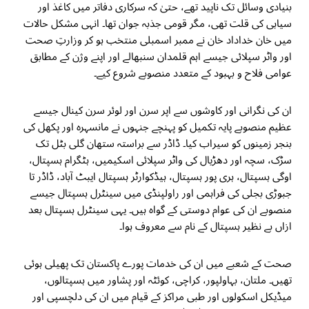
بنیادی وسائل تک ناپید تھے، حتیٰ کہ سرکاری دفاتر میں کاغذ اور
سیاہی کی قلت تھی، مگر قومی جذبہ جوان تھا۔ انہی مشکل حالات
میں خان خداداد خان نے ممبر اسمبلی منتخب ہو کر وزارتِ صحت
اور واٹر سپلائی جیسے اہم قلمدان سنبھالے اور اپنے وژن کے مطابق
عوامی فلاح و بہبود کے متعدد منصوبے شروع کیے۔
ان کی نگرانی اور کاوشوں سے اپر سرن اور لوئر سرن کینال جیسے
عظیم منصوبے پایہ تکمیل کو پہنچے جنہوں نے مانسہرہ اور پکھل کی
بنجر زمینوں کو سیراب کیا۔ ڈاڈر سے براستہ ستھان گلی بٹل تک
سڑک، سچہ اور دھڑیال کی واٹر سپلائی اسکیمیں، ہٹگرام ہسپتال،
اوگی ہسپتال، ہری پور ہسپتال، ہیڈکوارٹر ہسپتال ایبٹ آباد، ڈاڈر تا
جبوڑی بجلی کی فراہمی اور راولپنڈی میں سینٹرل ہسپتال جیسے
منصوبے ان کی عوام دوستی کے گواہ ہیں۔ یہی سینٹرل ہسپتال بعد
ازاں بے نظیر ہسپتال کے نام سے معروف ہوا۔
صحت کے شعبے میں ان کی خدمات پورے پاکستان تک پھیلی ہوئی
تھیں۔ ملتان، بہاولپور، کراچی، کوئٹہ اور پشاور میں ہسپتالوں،
میڈیکل اسکولوں اور طبی مراکز کے قیام میں ان کی دلچسپی اور