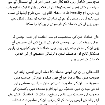
سرپرستی شامل رہی۔ ڈھوڈیال میں ذہنی امراض کے ہسپتال کے لیے
سولہ سو کنال زمین عطیہ کروانا ان کے فلاحی وژن کا ایک عظیم باب
ہے، جہاں آج Hazara University قائم ہے۔ اسی طرح ایشیا کے سب
سے بڑے ٹی بی سینی ٹوریم کے قیام کے خواب کو عملی شکل دینے
میں بھی ان کی خدمات کو فراموش نہیں کیا جا سکتا۔
خان خداداد خان کی شخصیت دیانت، امانت اور حب الوطنی کا
عملی نمونہ تھی۔ یہی وجہ ہے کہ ان کے شروع کیے گئے منصوبے آج
بھی ان کے نام کو زندہ رکھے ہوئے ہیں۔ خداداد کالونی کراچی، بہاولپور
میڈیکل کالج اور مختلف نہری و ترقیاتی منصوبے ان کی قومی
خدمات کے امین ہیں۔
اللہ تعالیٰ نے ان کی قومی خدمات کا صلہ انہیں ایسی اولاد کی
صورت میں عطا فرمایا جو آج بھی ملک و قوم کی خدمت میں
مصروف ہے۔ ان کے صاحبزادے ریاض خان سیاسی، سماجی اور
فلاحی میدان میں متحرک رہے اور اقوامِ متحدہ میں پاکستان کے
مندوب کی حیثیت سے عالمی سطح پر ملک کی نمائندگی کرتے ہوئے
اپنے والد کی قومی وراثت کو آگے بڑھایا۔ ان کے صاحبزادے عبداللہ