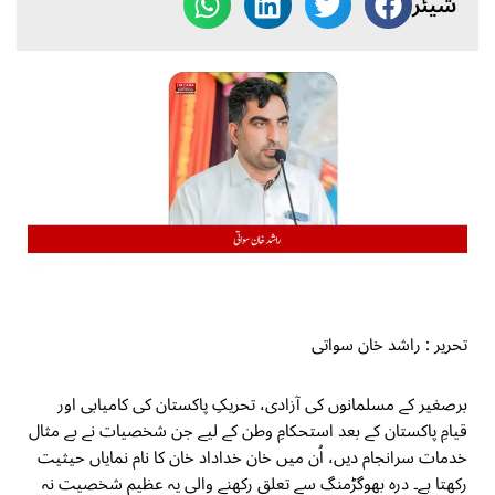
شیئر
تحریر : راشد خان سواتی
برصغیر کے مسلمانوں کی آزادی، تحریکِ پاکستان کی کامیابی اور
قیامِ پاکستان کے بعد استحکامِ وطن کے لیے جن شخصیات نے بے مثال
خدمات سرانجام دیں، اُن میں خان خداداد خان کا نام نمایاں حیثیت
رکھتا ہے۔ درہ بھوگڑمنگ سے تعلق رکھنے والی یہ عظیم شخصیت نہ