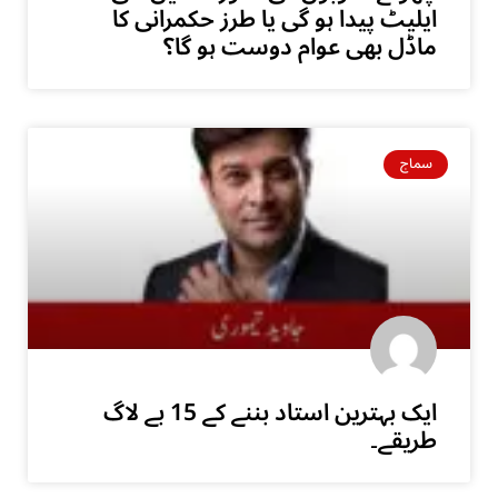
ایلیٹ پیدا ہو گی یا طرز حکمرانی کا
ماڈل بھی عوام دوست ہو گا؟
سماج
ایک بہترین استاد بننے کے 15 بے لاگ
طریقے۔