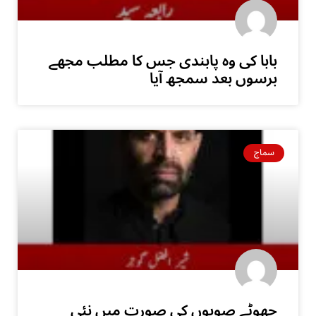
بابا کی وہ پابندی جس کا مطلب مجھے
برسوں بعد سمجھ آیا
سماج
چھوٹے صوبوں کی صورت میں نئی