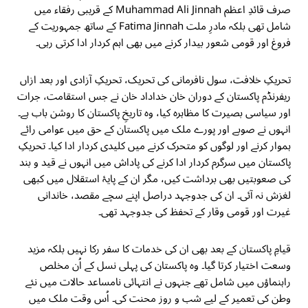
صرف قائدِ اعظم Muhammad Ali Jinnah کے قریبی رفقاء میں
شامل تھی بلکہ مادرِ ملت Fatima Jinnah کے ساتھ جمہوریت کے
فروغ اور قومی شعور بیدار کرنے میں بھی اہم کردار ادا کرتی رہی۔
تحریکِ خلافت، سول نافرمانی کی تحریک، تحریکِ آزادی اور بعد ازاں
ریفرنڈم پاکستان کے دوران خان خداداد خان نے جس استقامت، جرات
اور سیاسی بصیرت کا مظاہرہ کیا، وہ تاریخِ پاکستان کا روشن باب ہے۔
انہوں نے صوبے اور پورے ملک میں پاکستان کے حق میں عوامی رائے
ہموار کرنے اور لوگوں کو متحرک کرنے میں کلیدی کردار ادا کیا۔ تحریکِ
پاکستان میں سرگرم کردار ادا کرنے کی پاداش میں انہوں نے قید و بند
کی صعوبتیں بھی برداشت کیں، مگر ان کے پایۂ استقلال میں کبھی
لغزش نہ آئی۔ ان کی جدوجہد دراصل اپنے سچے مقصد، خاندانی
غیرت اور قومی وقار کے تحفظ کی جدوجہد تھی۔
قیامِ پاکستان کے بعد بھی ان کی خدمات کا سفر رکا نہیں بلکہ مزید
وسعت اختیار کرتا گیا۔ وہ پاکستان کی پہلی نسل کے اُن مخلص
راہنماؤں میں شامل تھے جنہوں نے انتہائی نامساعد حالات میں نئے
وطن کی تعمیر کے لیے شب و روز محنت کی۔ اُس وقت ملک میں