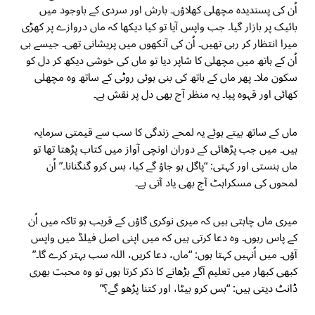
اُن کی پسندیدہ مچھلی کھلاؤں۔ بارش اور سردی کے باوجود میں
بائیک پر بازار گیا۔ جب واپس آیا تو کیا دیکھا کہ ماں دروازے پر کھڑی
میرا انتظار کر رہی تھیں۔ اُن کی آنکھوں میں پریشانی تھی۔ جیسے ہی
اُن کے ہاتھ میں مچھلی کا شاپر دیا تو ماں کی خوشی دیکھ کر دل کو
سکون ملا۔ پھر ماں کے ہاتھ کی بنی ہوئی روٹی کے ساتھ وہ مچھلی
کھائی اور قہوہ پیا۔ یہ منظر آج بھی دل پر نقش ہے۔
ماں کے ساتھ بیتے ہوئے یہ لمحے زندگی کا سب سے قیمتی سرمایہ
ہیں۔ میں جب پڑھائی کے دوران اونچی آواز میں کتاب پڑھتا تھا تو
ماں ہنستی اور کہتی: “پاگل ہو جاؤ گے کیا، بس کرو گنگنانا۔” اُن
لمحوں کی مسکراہٹ آج بھی یاد آتی ہے۔
میری ماں چاہتی ہیں کہ میری نوکری گاؤں کے قریب ہو تاکہ میں اُن
کے پاس رہوں۔ وہ دعا کرتی ہیں کہ میں اپنی اصل فیلڈ میں واپس
آؤں۔ میں اُنہیں کہتا ہوں: “ماں، دعا کریں، اللہ سب بہتر کرے گا۔”
کبھی کبھار میں تعلیم آگے بڑھانے کا ذکر کرتا ہوں تو وہ محبت بھری
ڈانٹ دیتی ہیں: “بس کرو بیٹا، اور کتنا پڑھو گے؟”