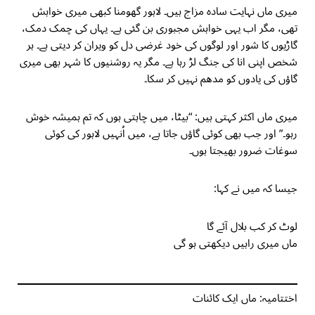
میری ماں نہایت سادہ مزاج ہیں۔ لاہور گھومنا کبھی میری خواہش
تھی، مگر اب یہی خواہش مجبوری بن گئی ہے۔ یہاں کی چمک دمک،
گاڑیوں کا شور اور لوگوں کی خود غرضی دل کو ویران کر دیتی ہے۔ ہر
شخص اپنی انا کی جنگ لڑ رہا ہے۔ مگر یہ روشنیوں کا شہر بھی میری
گاؤں کی یادوں کو مدھم نہیں کر سکا۔
میری ماں اکثر کہتی ہیں: “بیٹا، میں چاہتی ہوں کہ تم ہمیشہ خوش
رہو۔” اور جب بھی کوئی گاؤں جاتا ہے، میں اُنہیں لاہور کی کوئی
سوغات ضرور بھیجتا ہوں۔
جیسا کہ میں نے کہا:
لوٹ کر کب بلال آئے گا
ماں میری راہیں دیکھتی ہو گی
اختتامیہ: ماں ایک کائنات