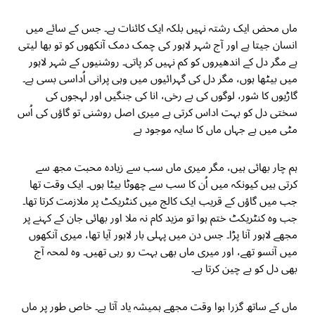
ماں محض ایک رشتہ نہیں بلکہ ایک کائنات ہے۔ جس کے سائے میں
انسان جیتا ہے اور آج شہر لاہور کی چمک دمک آنکھوں کو تو بھا لیتی
ہے مگر دل کے اندھیروں کو کم نہیں کر پاتی۔ روشنیوں کے شہر لاہور
میں بیٹھا ہوں، مگر دل کی گہرائیوں میں وہی پرانی اُداسی بسی ہے۔
گاڑیوں کا شور، لوگوں کی بے رخی، انا کی جنگیں اور لہجوں کی
سختی دل کو بہت اداس کرتی ہے میری اصل روشنی تو گاؤں کی اُس
مٹی میں ہے جہاں ماں کا سایہ موجود ہے
ہم چار بھائی ہیں، مگر میری ماں سب سے زیادہ محبت مجھ سے
کرتی ہیں کیونکہ میں اُن کا سب سے چھوٹا بیٹا ہوں۔ ایک وقت تھا
جب میں گاؤں کے قریب ایک کالج میں کنٹریکٹ پر ملازمت کرتا تھا۔
جب وہ کنٹریکٹ ختم ہوا تو مزید کام نہ ملا اور بھائی جان کے کہنے پر
مجھے لاہور آنا پڑا۔ جس دن میں پہلی بار لاہور آیا تھا، میری آنکھوں
میں آنسو تھے، اور میری ماں بھی بہت رو رہی تھیں۔ وہ لمحہ آج
بھی دل کو بے چین کرتا ہے۔
ماں کے ساتھ گزرا ہوا وقت مجھے ہمیشہ یاد آتا ہے۔ خاص طور پر ماں