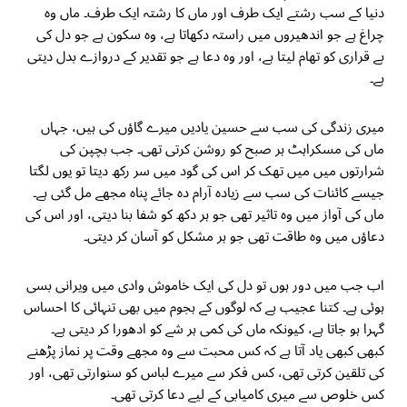
دنیا کے سب رشتے ایک طرف اور ماں کا رشتہ ایک طرف۔ ماں وہ
چراغ ہے جو اندھیروں میں راستہ دکھاتا ہے، وہ سکون ہے جو دل کی
بے قراری کو تھام لیتا ہے، اور وہ دعا ہے جو تقدیر کے دروازے بدل دیتی
ہے۔
میری زندگی کی سب سے حسین یادیں میرے گاؤں کی ہیں، جہاں
ماں کی مسکراہٹ ہر صبح کو روشن کرتی تھی۔ جب بچپن کی
شرارتوں میں میں تھک کر اس کی گود میں سر رکھ دیتا تو یوں لگتا
جیسے کائنات کی سب سے زیادہ آرام دہ جائے پناہ مجھے مل گئی ہے۔
ماں کی آواز میں وہ تاثیر تھی جو ہر دکھ کو شفا بنا دیتی، اور اس کی
دعاؤں میں وہ طاقت تھی جو ہر مشکل کو آسان کر دیتی۔
اب جب میں دور ہوں تو دل کی ایک خاموش وادی میں ویرانی بسی
ہوئی ہے۔ کتنا عجیب ہے کہ لوگوں کے ہجوم میں بھی تنہائی کا احساس
گہرا ہو جاتا ہے، کیونکہ ماں کی کمی ہر شے کو ادھورا کر دیتی ہے۔
کبھی کبھی یاد آتا ہے کہ کس محبت سے وہ مجھے وقت پر نماز پڑھنے
کی تلقین کرتی تھی، کس فکر سے میرے لباس کو سنوارتی تھی، اور
کس خلوص سے میری کامیابی کے لیے دعا کرتی تھی۔