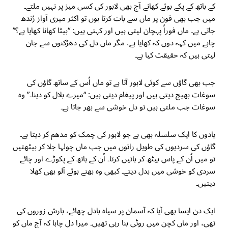
کے ہاتھ کے پکے ہوئے کھانے آج بھی لاہور کی کسی میز پر نہیں ملتے۔
میں جب بھی فون پر ماں سے بات کرتا ہوں تو اکثر میری آواز رُندھ
جاتی ہے۔ ماں فوراً پہچان لیتی ہیں اور کہتی ہیں: “بیٹا کھانا کھایا ہے؟”
چاہے میں کہہ دوں کہ کھایا ہے، مگر ماں دل کی دھڑکنوں سے جان
لیتی ہیں کہ حقیقت کیا ہے۔
جب بھی گاؤں سے کوئی لاہور آتا ہے تو ماں اُس کے ساتھ گاؤں کی
سوغات بھیج دیتی ہیں اور پیغام دیتی ہیں: “میرے بلال کو دینا۔” وہ
سوغات جب ملتی ہیں تو دل خوشی سے بھر جاتا ہے۔
یادوں کا ایک سلسلہ بھی ہے جو لاہور کی چمک کو مدھم کر دیتا ہے۔
گاؤں کی سردیوں کی طویل راتوں میں جب ماں چولہا جلا کر بیٹھتیں
تو میں اُن کے پاس بیٹھ کر باتیں کرتا۔ اُن کے ہاتھ کے پکوڑے اور چائے
سردی کو خوشی میں بدل دیتے۔ کبھی وہ بھنے ہوئے آلو بھی کھلا
دیتیں۔
ایک دن ایسا بھی آیا کہ آسمان پر سیاہ بادل چھائے، بارش زوروں کی
تھی، اور ماں کچن میں روٹی بنا رہی تھیں۔ میرا دل چاہا کہ آج ماں کو