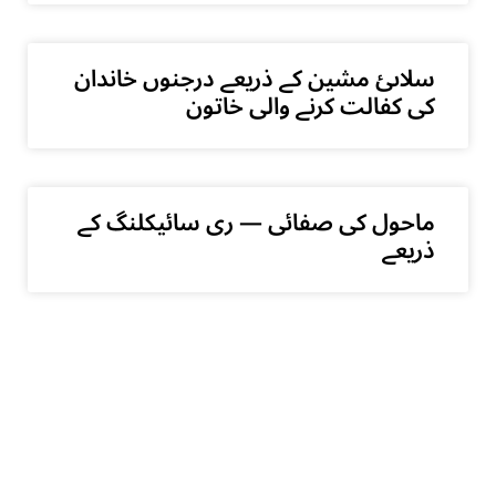
سلاںئ مشین کے ذریعے درجنوں خاندان
کی کفالت کرنے والی خاتون
ماحول کی صفائی — ری سائیکلنگ کے
ذریعے