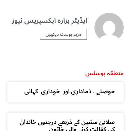
ایڈیٹر ہزارہ ایکسپریس نیوز
مزید پوسٹ دیکھیں
متعلقہ پوسٹس
حوصلے ، ذماداری اور خوداری کہانی
سلاںئ مشین کے ذریعے درجنوں خاندان
کی کفالت کرنے والی خاتون