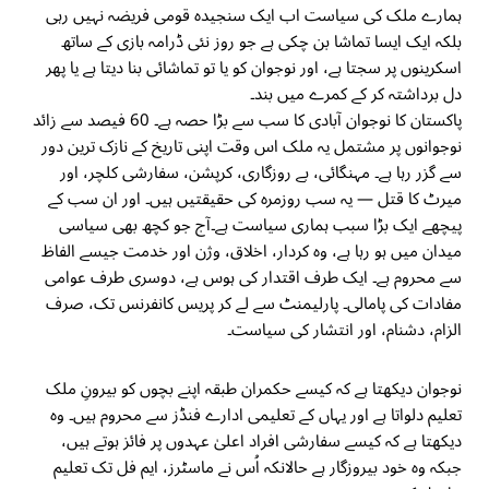
ہمارے ملک کی سیاست اب ایک سنجیدہ قومی فریضہ نہیں رہی
بلکہ ایک ایسا تماشا بن چکی ہے جو روز نئی ڈرامہ بازی کے ساتھ
اسکرینوں پر سجتا ہے، اور نوجوان کو یا تو تماشائی بنا دیتا ہے یا پھر
دل برداشتہ کر کے کمرے میں بند۔
پاکستان کا نوجوان آبادی کا سب سے بڑا حصہ ہے۔ 60 فیصد سے زائد
نوجوانوں پر مشتمل یہ ملک اس وقت اپنی تاریخ کے نازک ترین دور
سے گزر رہا ہے۔ مہنگائی، بے روزگاری، کرپشن، سفارشی کلچر، اور
میرٹ کا قتل — یہ سب روزمرہ کی حقیقتیں ہیں۔ اور ان سب کے
پیچھے ایک بڑا سبب ہماری سیاست ہے۔آج جو کچھ بھی سیاسی
میدان میں ہو رہا ہے، وہ کردار، اخلاق، وژن اور خدمت جیسے الفاظ
سے محروم ہے۔ ایک طرف اقتدار کی ہوس ہے، دوسری طرف عوامی
مفادات کی پامالی۔ پارلیمنٹ سے لے کر پریس کانفرنس تک، صرف
الزام، دشنام، اور انتشار کی سیاست۔
نوجوان دیکھتا ہے کہ کیسے حکمران طبقہ اپنے بچوں کو بیرونِ ملک
تعلیم دلواتا ہے اور یہاں کے تعلیمی ادارے فنڈز سے محروم ہیں۔ وہ
دیکھتا ہے کہ کیسے سفارشی افراد اعلیٰ عہدوں پر فائز ہوتے ہیں،
جبکہ وہ خود بیروزگار ہے حالانکہ اُس نے ماسٹرز، ایم فل تک تعلیم