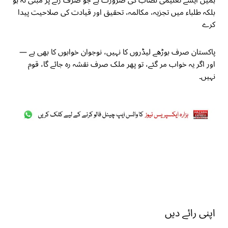
ہمیں ایسے تعلیمی نصاب کی ضرورت ہے جو صرف رٹے پر مبنی نہ ہو
بلکہ طلباء میں تجزیہ، مکالمہ، تحقیق اور قیادت کی صلاحیت پیدا
کرے
پاکستان صرف بوڑھے لیڈروں کا نہیں، نوجوان خوابوں کا بھی ہے —
اور اگر یہ خواب مر گئے، تو پھر ملک صرف نقشہ رہ جائے گا، قوم
نہیں۔
اپنی رائے دیں