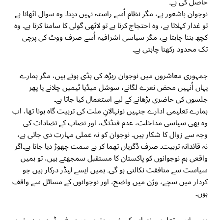
حاصل کی ہے۔
نوجوان باشعور ہے، مگر نظام اُسے راستہ نہیں دیتا۔ وہ سوال اٹھاتا ہے
تو غدار کہلاتا ہے، وہ احتجاج کرتا ہے تو لاٹھی گولی کا سامنا کرتا ہے۔ وہ
کچھ بننا چاہتا ہے، مگر سیاسی اشرافیہ اُسے صرف ووٹ کی پرچی
تک محدود رکھنا چاہتی ہے۔
جمہوری معاشروں میں نوجوان ریڑھ کی ہڈی ہوتے ہیں، مگر ہمارے
یہاں اُنہیں محض نعرے لگانے، سوشل میڈیا ٹیمیں چلانے یا پھر
جلسوں کی حاضری بڑھانے کے لیے استعمال کیا جاتا ہے۔
ہمارے تعلیمی ادارے جنہیں نونہالانِ ملت کی تربیت گاہ ہونا تھا، اب
وہ بھی سیاسی مداخلت، عدم فنڈنگ، اور نصاب کے تضادات کی
وجہ سے زوال کا شکار ہیں۔ نوجوان کو نہ عملی مہارت دی جاتی ہے،
نہ قائدانہ تربیت۔ صرف ڈگریاں تھما کر بے سمت چھوڑ دیا جاتا ہے۔اگر
واقعی ہم نوجوانوں کو پاکستان کا مستقبل سمجھتے ہیں، تو ہمیں
سیاست سے منافقت نکالنی ہو گی۔ ہمیں ایسے لیڈر درکار ہیں جو
کردار میں سچے، وژن میں واضح، اور نوجوانوں کے مسائل سے واقف
ہوں۔