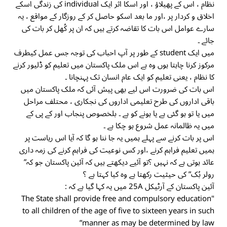
نظام ، اس کے پھیلاؤ ، اور اسکا اثر ایک individual کی زندگی اسکے
اخلاق و کردار پر ،اور ما بعد اسکو حاصل کر کے روزگار کے مواقع ، یہ
سارے عوامل اس بات کا تقاضہ کرتے ہیں کہ ان پر کُھل کر بات کی
جائے ۔
میں ایک student کے طور پر آپ احباب کی توجہ جس عمل کیطرف
مرکوز کرنا چاہتا ہوں وہ ہے اس ملک پاکستان میں تعلیم کو ڈلیور کرنے
کا نظام ، یعنی تعلیم کو ایک عام انسان تک پہنچانا ۔
اس بات کی ضرورت اس لیے بھی پیش آئی کہ ملک پاکستان میں
باقی اداروں کی طرح تعلیمی اداروں کی نجکاری ، محتلف مراحل
میں یا تو ہو گئی ہے یا ہونے کو ہے ۔ بلخصوص پنجاب اور کے پی کے
میں یہ ظالمانہ عمل شروع ہو چکا ہے ۔
اس پر بات کرنے سے پہلے ہمیں یہ جا ننا ہو گا کہ آیا اس ریاست پر
ہمیں تعلیم فراہم کرنے ،اور کس نوعیت کی فراہم کرنے کی زمہ داری
عائد ہوتی ہے کہ نہیں ؟تو آئیے دیکھتے ہیں کہ آئین پاکستان جو کہ”
رولر بُک” کی حیثیت رکھتا ہے وہ کیا کہتا ہے ؟
آئین پاکستان کے آرٹیکل 25A میں یہ کہا گیا ہے کہ :
"The State shall provide free and compulsory education
to all children of the age of five to sixteen years in such
manner as may be determined by law”