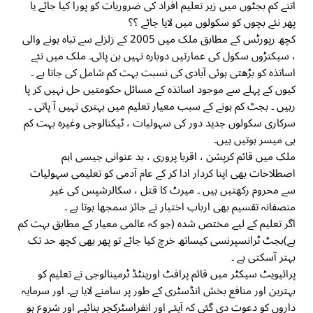
اتنے کم بجٹوں میں زیر تعلیم افراد کی ضروریات کو پورا کیا جائے یا
پھر نئے بچوں کو سکولوں میں لایا جائے ؟؟
کچھ رپورٹس کے مطابق ملک میں 2005 کے زلزلے سے تباہ ہونے والی
، سیکنڑوں سکول کی عمارتیں دوبارہ نہیں بن پائی۔ ملک میں نئے
اساتذہ کو بڑھتی ہوئی آبادی کی نسبت بہت کم شامل کی جاتا ہے ۔
کیوں کے پہلے سے موجود اساتذہ کے مسائل حکومتیں حل نہیں کر پا
رہیں ۔ بجٹ کم ہونے کے سبب معیار تعلیم میں بہتری نہیں آ پاتی ۔
سرکاری سکولوں جدید دور کی سہولیات ، ٹیکنالوجی وغیرہ بہت کم
ہی میسر ہوتیں ہیں۔
ملک میں قائم کرپشن ، اقربا پروری ، بد عنوانی جیسی اہم
اصطلاحات بھی اپنا کردار ادا کر کے عام آدمی کو تعلیمی سہولیات
سے محروم رکھتیں ہیں ۔ میرٹ کا قتل ، سکالرشپس کی غیر
منصفانہ تقسیم بھی ارباب اختیار نے جائز سمجھا ہوتا ہے ۔
اگر تعلیم کے لیے مختص شدہ (جو کہ عالمی معیار کے مطابق بہت کم
ہے)بجٹ ٹرانسپرنسی کیساتھ خرچ کیا جائے تو پھر بھی کچھ حد تک
بہتر آسکتی ہے ۔
پرائیویٹ سیکٹر میں قائم پرافٹ اورینٹڈ ٹرمینالوجی نے تعلیم کو
بہترین اور منافع بخش انڈسٹری کے طور پر سامنے لایا ہے۔ اور سرمایہ
داروں کو دعوت دی گئی کہ آیئے اور انفراسٹرکچر بنائیے اور شروع ہو