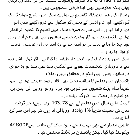
انکو facilities فراہم کرنا صرف پرائیویٹ سیکٹر کی ہی ذمداری نہیں
ہوتی بلکہ حکومتیں بھی اپنا فرض سمجھتی ہیں ۔
وسائل کی غیر منصفانہ تقسیم نے ہمارے ملک میں شرح خواندگی کو
کم رکھنے، اور عام آدمی کے بچوں کو سکول سے درو رکھنے میں اہم
کردار ادا کیا ہے ۔ اس سے نہ صرف ملک میں تعلیم کا شعبہ اثر انداز
ہوتا ہے بلکہ ہیلتھ ، روزگار وغیرہ جیسے شعبوں سے بھی عام آدمی دور
ہوتا چلا جا رہا ہے ۔تب ہی تو امیر جو ہے وہ امیر تر، اور غریب ، غریب
تر ہوتا جا رہا ہے ۔
ملک میں زیادہ تر ٹیکس تنخوادار طبقہ ادا کرتا ہے ۔ اگر کوئی اشرافیہ
سے یا کاروباری شخصیت بھولے سے ٹیکس دے بھی دے تو وہ چوری
کے ساتھ ۔ یعنی اپنی انکم کے مطابق نہیں ۔ملک
پاکستان میں تعلیم کا سالانہ بجٹ بھی قابل صد تعریف ہوتا ہے ۔ جو
تقریباً تمام بڑے شعبوں سے کم ہی ہوتا ہے ۔ اور تو اور بی آئی ایس پی
جو تعلیم کے بجٹ سے کئ گنا زیادہ ہے ۔
کرنٹ مالی سال میں تعلیم کے لیے 78 .103 ارب روپے( جو گزشتہ
سال کی نسبت تقریباً %1 زیادہ), اور باقی اداروں کے لیے اس سے کئ
گنا زیادہ ۔
عالمی معیار سے بھی بہت نیچے ، یونیسکو کی جانب سےGDPکا ٪4
ریکومنڈ کیا گیا ۔لیکن پاکستان نے ٪2.8 مختص کیا ۔