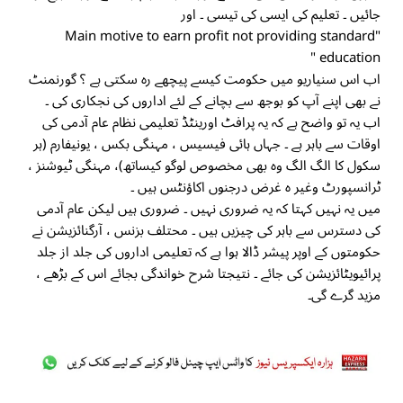
جائیں ۔ تعلیم کی ایسی کی تیسی ۔ اور
"Main motive to earn profit not providing standard
education "
اب اس سنیاریو میں حکومت کیسے پیچھے رہ سکتی ہے ؟ گورنمنٹ
نے بھی اپنے آپ کو بوجھ سے بچانے کے لئے اداروں کی نجکاری کی ۔
اب یہ تو واضح ہے کہ یہ پرافٹ اورینٹڈ تعلیمی نظام عام آدمی کی
اوقات سے باہر ہے ۔ جہاں ہائی فیسیس ، مہنگی بکس ، یونیفارم (ہر
سکول کا الگ الگ وہ بھی مخصوص لوگو کیساتھ)، مہنگی ٹیوشنز ،
ٹرانسپورٹ وغیر ہ غرض درجنوں اکاؤنٹس ہیں ۔
میں یہ نہیں کہتا کہ یہ ضروری نہیں ۔ ضروری ہیں لیکن عام آدمی
کی دسترس سے باہر کی چیزیں ہیں ۔ محتلف بزنس ، آرگنائزیشن نے
حکومتوں کے اوپر پیشر ڈالا ہوا ہے کہ تعلیمی اداروں کی جلد از جلد
پرائیویٹائزیشن کی جائے ۔ نتیجتا شرح خواندگی بجائے اس کے بڑھے ،
مزید گرے گی۔