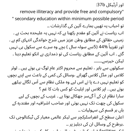
اور آرٹیکل 37b:
"remove illiteracy and provide free and compulsory
secondary education within minimum possible period "
تو احباب یہ تھیں ہمارے آئین کی گذارشات ۔۔
اب ریاست نے آئین کو مقدم رکھنا ہے کہ نہیں یہ علیحدہ بحث ہے ۔
زمینی حقائق کے مطابق وطن عزیز میں شرح خواندگی انتہای کم ہے ۔
اور تقریباً %44 (5سے سولہ سال ) بچے وہ سرے سے سکول ہی نہیں
گئے ۔ اب آئین کے مطابق ریاست کی تو ذمداری ہے انکو تعلیم دینا ۔
لیکن خیرسے۔۔۔۔۔۔۔
سکولوں سے باہر ، تعلیم سے محروم اکثر عام لوگ ہی ہوتے ہیں ۔ لوئر
کلاس اور مڈل کلاس گھرانے ،وسائل کی کمی کے باعث سے اپنے بچوں
کو تعلیم نہیں دے پا تے اس لیے وہ ملکی نظام سے آس لگائے بیٹھے
ہوتے ہیں ۔ اپر کلاس اور ایلیٹ کو کس بات کا غم ؟
سارا نظام ان کے آ گےسر جھکائے ہوتا ہے ۔ غریب کے بچوں کے لیے
سکول کی چھت تک نہیں ہوتی اور صاحب اشرافیہ اور مقتدرہ کے
ہاں ہر قسم کی سہولیات ۔۔
اعلیٰ سطح کے انفراسٹرکچر سے لیکر عالمی معیار کی ٹیکنالوجی تک
۔ہرطرح کے وسائل ان کی دہلیز پر ۔۔