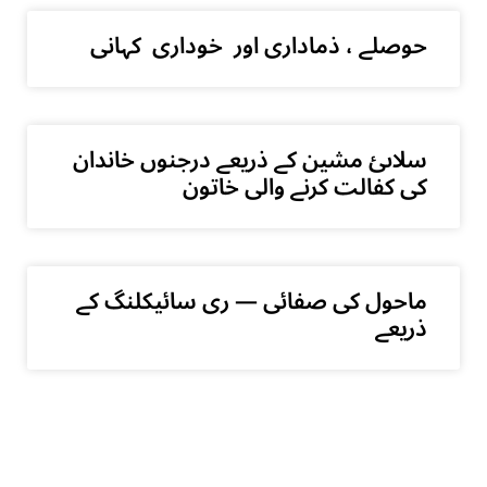
حوصلے ، ذماداری اور خوداری کہانی
سلاںئ مشین کے ذریعے درجنوں خاندان
کی کفالت کرنے والی خاتون
ماحول کی صفائی — ری سائیکلنگ کے
ذریعے