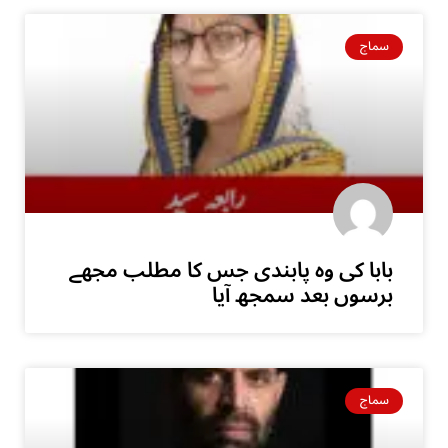
سماج
بابا کی وہ پابندی جس کا مطلب مجھے
برسوں بعد سمجھ آیا
سماج