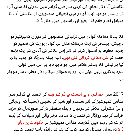
نکاسئی آب کے نظام) کی ترقی سے قبل گوادر میں قدرتی نکاسئی آب
کے راستے موجود تھے۔ گوادر میں ترقیاتی منصوبوں نے نکاسئی آب کا
متبادل نظام قائم کئے بغیر ان راستوں میں خلل ڈالا۔
مُلۤا بندکا معاملہ گوادر میں ترقیاتی منصوبوں کے دوران کمیونٹیز کو
درپیش چیلنجز کی ایک دردناک مثال ہے۔ گوادر پورٹ کی تعمیر کو
جدید خطوط پر اُستوار کرنے کے لئے اِس علاقے کی آبادی کے ایک بڑے
حصہ کو
نقل مکانی کروائی گئی تھی
۔ اب جبکہ بندرگاہ کو جدید بنادیا
گیا ہے لیکن مُلۤا بندکے علاقے میں جو کچھ بچا ہے اس میں کوئی
سرمایہ کاری نہیں ہوئی ہے، اور یہ متواتر سیلاب کے خطرے سے دوچار
ہے۔
2017 میں
چھ لین والے ایسٹ بے ڈرائیو وے
کی تعمیر نے گوادر میں
مقامی کمیونٹیز کے لئے سمندر اور شہر کے نشیبی (نسبتاً کم اونچائی
والے) مشرقی علاقے کے درمیان رابطہ منقطع کر کے صورتحال کو مزید
خراب کر دیا۔ روزگار کے نقصان کا سامنا کرنے والی اور سیلاب کے بُرے
اثرات کے بارے میں فکرمند مقامی کمیونٹیز نے
حکومت پر دباؤ
ڈالا
کہ وہ اِن مسائل کو دور کرنے کے لئے تین انڈر پاسز تعمیر کرے۔