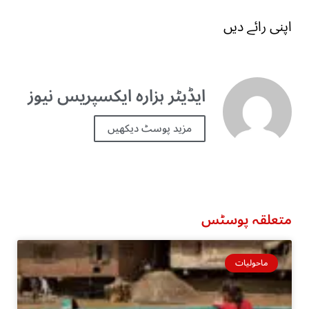
اپنی رائے دیں
ایڈیٹر ہزارہ ایکسپریس نیوز
مزید پوسٹ دیکھیں
متعلقہ پوسٹس
ماحولیات