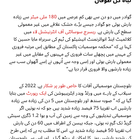
تباہ کن طوفان
گوادر میں دو دن سے بھی کم عرصے میں
180 ملی میٹر
سے زیادہ
بارش ہوئی جو گوادر جیسے بڑے خشک علاقے میں غیر معمولی
سطح کی بارش ہے۔
ریسرچ سوسائٹی آف انٹرنیشنل لاء
میں
کلائمیٹ اینڈ انوائرنمنٹ انیشیٹو کی ٹیم کی سربراہ ماہا حسین کا
کہنا ہے کہ “محکمہ موسمیات پاکستان کے مطابق اِس مرتبہ فروری
کے مہینے میں پچھلے سات فروری کے مہینوں کے مقابلے میں غیر
معمولی بارش ہوئی اور اِسی وجہ سے اُنہوں نے اِسے آٹھواں سب سے
زیادہ بارشوں والا فروری قرار دیا ہے۔”
بلوچستان موسمیاتی آفات کا
خاص طور پر شکار
ہے۔ 2022 کے
سیلاب کے بارے میں ورلڈ ویدر ایٹریبیوشن کی
ایک رپورٹ
میں بتایا
گیا ہے کہ ” صوبہ سندھ اور بلوچستان میں 5 دن کی زیادہ سے زیادہ
بارشیں اب تقریبا 75 فیصد زیادہ شدید ہیں جو کہ نہ ہوتیں اگر
موسمیاتی تبدیلیوں کی وجہ سے زمین کی آب و ہوا 1.2 ڈگری سینٹی
گریڈ تک گرم نہ ہوتی، جبکہ بیسن کے اطراف میں 60 دن کی بارش
اب تقریبا 50 فیصد زیادہ شدید ہے۔ اس کا مطلب یہ ہے کہ اِس طرح
کی شدید بارشیں ہونے کا امکان اب بڑھ گیا ہے اور اِس سے بلوچستان