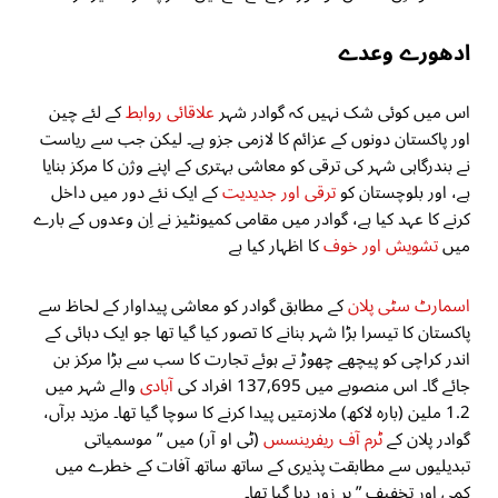
ادھورے وعدے
اس میں کوئی شک نہیں کہ گوادر شہر
علاقائی روابط
کے لئے چین
اور پاکستان دونوں کے عزائم کا لازمی جزو ہے۔ لیکن جب سے ریاست
نے بندرگاہی شہر کی ترقی کو معاشی بہتری کے اپنے وژن کا مرکز بنایا
ہے، اور بلوچستان کو
ترقی اور جدیدیت
کے ایک نئے دور میں داخل
کرنے کا عہد کیا ہے، گوادر میں مقامی کمیونٹیز نے اِن وعدوں کے بارے
میں
تشویش اور خوف
کا اظہار کیا ہے
اسمارٹ سٹی پلان
کے مطابق گوادر کو معاشی پیداوار کے لحاظ سے
پاکستان کا تیسرا بڑا شہر بنانے کا تصور کیا گیا تھا جو ایک دہائی کے
اندر کراچی کو پیچھے چھوڑ تے ہوئے تجارت کا سب سے بڑا مرکز بن
جائے گا۔ اس منصوبے میں 137,695 افراد کی
آبادی
والے شہر میں
1.2 ملین (بارہ لاکھ) ملازمتیں پیدا کرنے کا سوچا گیا تھا۔ مزید برآں،
گوادر پلان کے
ٹرم آف ریفرینسس
(ٹی او آر) میں ” موسمیاتی
تبدیلیوں سے مطابقت پذیری کے ساتھ ساتھ آفات کے خطرے میں
کمی اور تخفیف ” پر زور دیا گیا تھا۔