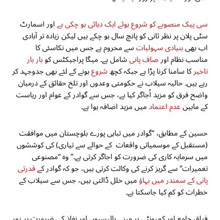
سی پیک منصوبے کو شروع ہوئے ایک دہائی ہو چکی ہے
اور اسمارٹ
سٹی پلان پر نظر ثانی کو پانچ سال ہو چکے ہیں لیکن زیادہ تر آبادی
اب بھی
بنیادی سہولیات
سے محروم ہے جس میں نکاسئی کا
مناسب نظام اور
صاف پانی
شامل ہے۔ میگا پراجیکٹس کو
بار بار
تاخیر
کا سامنا کرنا پڑا ہے جبکہ کچھ
شروع
ہونے کے لئے بھی جدوجہد کر
رہے ہیں۔ حالیہ سیلاب نے حکومتی وعدوں اور تلخ حقائق کے درمیان
واضح فرق کو مزید اُجاگر کیا ہے، جس سے گوادر کے عوام اور ریاست
کے مابین
عدم اعتماد
میں مزید اضافہ ہوا ہے۔
حسین کے مطابق، “گوادر میں تباہی پورے بلوچستان میں موافقت
(مستقبل کے موسمیاتی واقعات کے حوالے سے تیاری) کی کوششوں
میں سرمایہ کاری کی ضرورت کو اجاگر کرتی ہے۔” وہ “مصنوعی
تعمیرات” سے گریز کرنے کی وکالت کرتی ہیں، جو کہ گوادر کے
قدرتی
پانی کے سمندر میں بہاؤ
میں خلل ڈالتی ہیں، جس سے سیلاب کے
خطرات کو کم کیا جاسکتا ہے۔
فراق جامع اور کمیونٹی پر مبنی پالیسیوں اور نفاذ کی ضرورت پر زور