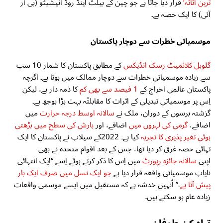
ترین اثاثہ’
قرار دیا جاتا ہے جو چین کے بیلٹ اینڈ روڈ انیشیٹو (بی آر
آئی) کا ایک حصہ ہے۔
موسمیاتی خطرات سے دوچار پاکستان
گلوبل کلائمیٹ رسک انڈیکس
کے مطابق پاکستان کا شمار 10 سب
سے زیادہ موسمیاتی خطرات سے دوچار ممالک میں ہوتا ہے۔ اگرچہ
پاکستان عالمی اخراج کے
1 فیصد سے بھی کم
کا ذمہ دار ہے، لیکن
اِس پر موسمیاتی تبدیلی کے اثرات کا مقابلتًہ بہت بڑا بوجھ ہے۔
گزشتہ برسوں کے دوران، ملک نے
سالانہ اوسط درجہ حرارت
میں
اضافے،
گرمی کی لہروں میں
اضافے، اور
بارش کی سطح میں بڑھتی
ہوئی تغیر پذیری کا تجربہ
کیا ہے۔ 2022کے سیلاب نے پاکستان کا ایک
تہائی حصہ غرق کر دیا تھا، جس کے بعد اقوام متحدہ نے بھی
اپنی
سالانہ جائزہ رپورٹ
میں اِس کا ذکر کرتے ہوئے اِسے “ایک انتہائی
نایاب موسمیاتی واقعہ قرار دیا ہے
جو ایک نسل میں صرف ایک بار
پیش آتا ہے
۔” اُنہیں خدشہ ہے کہ مستقبل میں ایسے موسمی واقعات
زیادہ عام ہو سکتے ہیں۔