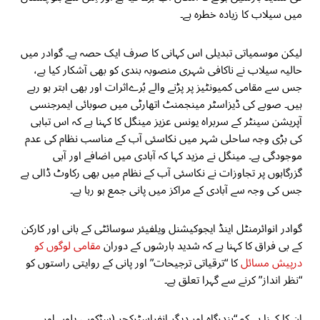
میں سیلاب کا زیادہ خطرہ ہے۔
لیکن موسمیاتی تبدیلی اس کہانی کا صرف ایک حصہ ہے۔ گوادر میں
حالیہ سیلاب نے ناکافی شہری منصوبہ بندی کو بھی آشکار کیا ہے،
جس سے مقامی کمیونٹیز پر پڑنے والے بُرےاثرات اور بھی ابتر ہو رہے
ہیں۔ صوبے کی ڈیزاسٹر مینجمنٹ اتھارٹی میں صوبائی ایمرجنسی
آپریشن سینٹر کے سربراہ یونس عزیز مینگل کا کہنا ہے کہ اس تباہی
کی بڑی وجہ ساحلی شہر میں نکاسئی آب کے مناسب نظام کی عدم
موجودگی ہے۔ مینگل نے مزید کہا کہ آبادی میں اضافے اور آبی
گزرگاہوں پر تجاوزات نے نکاسئی آب کے نظام میں بھی رکاوٹ ڈالی ہے
جس کی وجہ سے آبادی کے مراکز میں پانی جمع ہو رہا ہے۔
گوادر انوائرمنٹل اینڈ ایجوکیشنل ویلفیئر سوسائٹی کے بانی اور کارکن
کے بی فراق کا کہنا ہے کہ شدید بارشوں کے دوران
مقامی لوگوں کو
درپیش مسائل
کا “ترقیاتی ترجیحات” اور پانی کے روایتی راستوں کو
“نظر انداز” کرنے سے گہرا تعلق ہے۔
ان کا کہنا ہے کہ “بندرگاہ اور دیگر انفراسٹرکچر (سڑکوں، پلوں اور