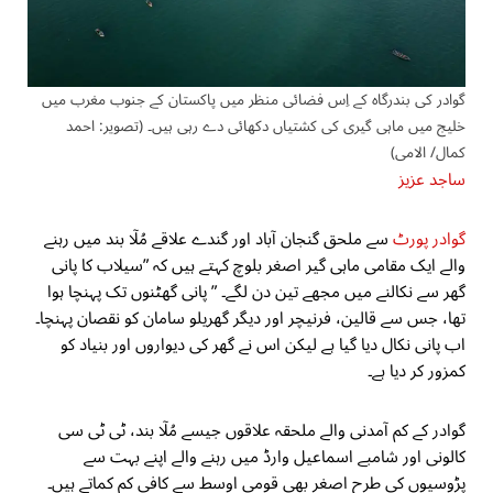
گوادر کی بندرگاہ کے اِس فضائی منظر میں پاکستان کے جنوب مغرب میں
خلیج میں ماہی گیری کی کشتیاں دکھائی دے رہی ہیں۔ (تصویر: احمد
کمال/ الامی)
ساجد عزیز
گوادر پورٹ
سے ملحق گنجان آباد اور گندے علاقے مُلۤا بند میں رہنے
والے ایک مقامی ماہی گیر اصغر بلوچ کہتے ہیں کہ ”سیلاب کا پانی
گھر سے نکالنے میں مجھے تین دن لگے۔ ” پانی گھٹنوں تک پہنچا ہوا
تھا، جس سے قالین، فرنیچر اور دیگر گھریلو سامان کو نقصان پہنچا۔
اب پانی نکال دیا گیا ہے لیکن اس نے گھر کی دیواروں اور بنیاد کو
کمزور کر دیا ہے۔
گوادر کے کم آمدنی والے ملحقہ علاقوں جیسے مُلۤا بند، ٹی ٹی سی
کالونی اور شامبے اسماعیل وارڈ میں رہنے والے اپنے بہت سے
پڑوسیوں کی طرح اصغر بھی قومی اوسط سے کافی کم کماتے ہیں۔