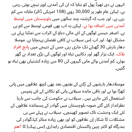
انہوں نے دی تھرڈ پول کو بتایا کہ ان کی آمدنی اوپر نیچے ہوتی رہتی
ہے، لیکن عام طور پر 30,000 روپے (108 امریکی ڈالر) ماہانہ سے کم
رہی ہے، اور جب کہ گزشتہ چند سالوں میں
بلوچستان میں اوسط
آمدنی میں اضافہ ہوا ہے،
لیکن یہ اب بھی قومی اوسط سے کم ہی
ہے۔ اصغر جیسے لوگوں کے لئے مالی دباؤ کے اثرات سے نمٹنا پہلے ہی
مشکل تھا، اور اب اِس سیلاب نے کافی نقصان پہنچایا ہے۔ موسلا
دھار بارش 30 گھنٹے تک جاری رہی جس کے نتیجے میں
پانچ افراد
ہلاک،
ایک ہزار گھر اور دکانیں تباہ اور لوگوں کی بڑی تعداد بے گھر
ہوئی۔ کم آمدنی والے ماہی گیروں کی 80 سے زیادہ کشتیاں بھی تباہ ہو
گئیں۔
موسلادھار بارشوں کے رُکنے کے ہفتوں بعد بھی کچھ علاقوں میں پانی
کھڑا ہوا ہے اور باقی ماندہ سیلابی پانی کو نکالنے کے لئے پمپس
استعمال کئے جارہے ہیں ۔ سیلاب نے حکومت کی جانب سے بارہا
نظرانداز کئے گئے صوبہ بلوچستان میں گوادر کے پسماندہ علاقوں کے
لئے ایک وحشت ناک تصویر کھینچی۔ سیلاب نے پہلے سے ہی
مشکلات کا شکار اِن علاقوں کو اور بھی زیادہ متاثر کیا۔گوادر کی
بندرگاہ کو اکثر چین پاکستان اقتصادی راہداری (سی پیک) کا
‘اھم