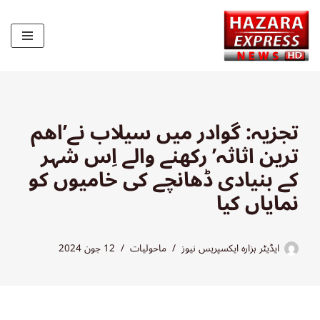
Skip
to
content
تجزیہ: گوادر میں سیلاب نے’اھم
ترین اثاثہ’ رکھنے والے اِس شہر
کے بنیادی ڈھانچے کی خامیوں کو
نمایاں کیا
ایڈیٹر ہزارہ ایکسپریس نیوز
ماحولیات
12 جون 2024