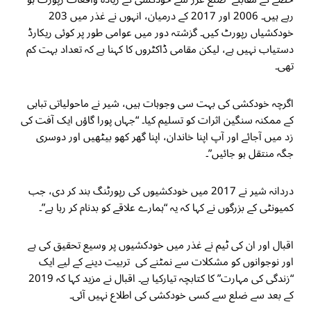
رہے ہیں۔ 2006 اور 2017 کے درمیان، انہوں نے غذر میں 203
خودکشیاں رپورٹ کیں۔ گزشتہ دور میں عوامی طور پر کوئی ریکارڈ
دستیاب نہیں ہے، لیکن مقامی ڈاکٹروں کا کہنا ہے کہ تعداد بہت کم
تھی۔
اگرچہ خودکشی کی بہت سی وجوہات ہیں، شیر نے ماحولیاتی تباہی
کے ممکنہ سنگین اثرات کو تسلیم کیا۔ “جہاں پورا گاؤں ایک آفت کی
زد میں آجائے اور آپ اپنا خاندان، اپنا گھر کھو بیٹھیں اور دوسری
جگہ منتقل ہو جائیں”۔
دردانہ شیر نے 2017 میں خودکشیوں کی رپورٹنگ بند کر دی، جب
کمیونٹی کے بزرگوں نے کہا کہ یہ “ہمارے علاقے کو بدنام کر رہا ہے”۔
اقبال اور ان کی ٹیم نے غذر میں خودکشیوں پر وسیع تحقیق کی ہے
اور نوجوانوں کو مشکلات سے نمٹنے کی تربیت دینے کے لیے ایک
“زندگی کی مہارت” کا کتابچہ تیارکیا ہے۔ اقبال نے مزید کہا کہ 2019
کے بعد سے ضلع سے کسی خودکشی کی اطلاع نہیں آئی۔