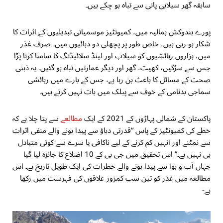
سابقہ گھر سیلابی پانی سے تباہ ہو چکے ہیں۔
پورے ہندوکش ہمالیہ میں، کمیونٹیز موسمیاتی تبدیلیوں کے اثرات کا
شکار ہو رہی ہیں، خاص طور پر پچھلی دو دہائیوں میں۔ صرف غذر
میں، ہزاروں رہائشیوں کو سیلاب اور لینڈ سلائیڈنگ کا سامنا کرنا پڑا
جس سے سڑکیں، کھیت، گھر اور دیگر عمارتیں تباہ ہو گئیں۔ یہ ذہنی
صحت کے مسائل کا باعث بن رہا ہے، جس کے بارے میں رہائشی
سماجی بدنامی کے خوف سے پبلک میں بات نہیں کرتے ہیں۔
پاکستان کے شمالی پہاڑوں کے 2021 کے ایک
مطالعے
سے پتا چلا ہے کہ
خطے کی کمیونٹیز کے پاس “قدرتی دباؤ سے پیدا ہونے والے منفی اثرات
سے نمٹنے اور انہیں کم کرنے کے لیے ناکافی یا سرے سے کوئی متبادل
ہی نہیں ہے۔” اس تحقیق میں جی بی کے 10 اضلاع کا جائزہ لیا گیا
جہاں آب و ہوا سے پیدا ہونے والے خطرات کی ایک طویل تاریخ ہے۔ اس
مطالعہ میں غذر کو تین سب کمزور علاقوں کی فہرست میں رکھا
ہے-