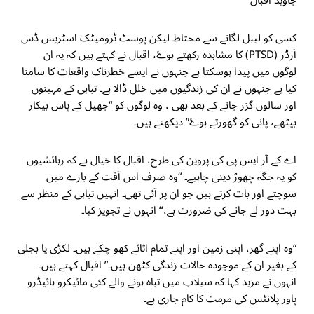
جاوید اقبال
کسی کو لیبل لگانے سے محتاط لیکن پوسٹ ٹرومیٹک اسٹریس ڈس
آرڈر (PTSD) کا مشاہدہ رکھتے ہوۓ، اقبال نے کہتے ہیں کہ یہ ان
لوگوں میں پیدا ہوسکتا ہے جنہوں نے ایسے خطرناک واقعات کا سامنا
کیا ہے جنہوں نے ان کی زندگیوں میں خلل ڈالا ہے۔ تباہی کے مہینوں
اور سالوں گزر جانے کے بعد بھی ، وہ لوگوں کو “جھیل کے پاس بیکار
بیٹھے، پانی کو گھورتے ہوۓ” دیکھتے ہیں۔
اے کے آر ایس پی کی پروین کی طرح، اقبال کا خیال ہے کہ رہائشیوں
کو یہ جگہ چھوڑ دینی چاہیے۔ “وہ صرف اس آفت کے بارے میں
سوچتے اور بات کرتے ہیں جو ان پر آئی تھی۔ انہیں تباہی کے منظر سے
بہت دور لے جانے کی ضرورت ہے،‘‘ انہوں نے تجویز کیا۔
“وہ اپنے گھر، اپنی زمین اور اپنے تمام اثاثے کھو چکے ہیں۔ لکڑی یا بجلی
کے بغیر ان کے موجودہ حالات زندگی کٹھن ہیں۔” اقبال کہتے ہیں۔
انہوں نے مزید کہا کہ سیلاب میں تباہ ہونے والے کئی مائیکرو ہائیڈرو
پاور پلانٹس کی مرمت کا کام جاری ہے۔