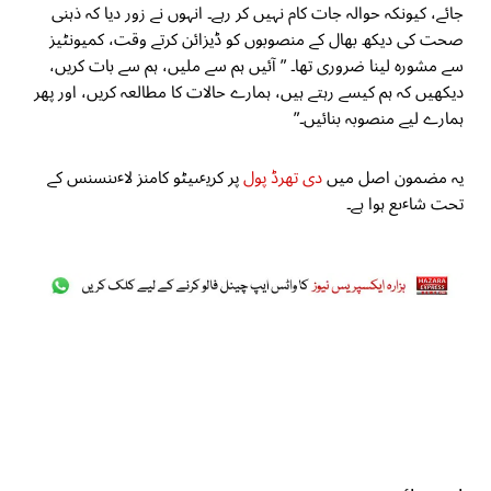
جائے، کیونکہ حوالہ جات کام نہیں کر رہے۔ انہوں نے زور دیا کہ ذہنی
صحت کی دیکھ بھال کے منصوبوں کو ڈیزائن کرتے وقت، کمیونٹیز
سے مشورہ لینا ضروری تھا۔ ” آئیں ہم سے ملیں، ہم سے بات کریں،
دیکھیں کہ ہم کیسے رہتے ہیں، ہمارے حالات کا مطالعہ کریں، اور پھر
ہمارے لیے منصوبہ بنائیں۔”
یہ مضمون اصل میں
دی تھرڈ پول
پر کریٸیٹو کامنز لاٸنسنس کے
تحت شاٸع ہوا ہے۔