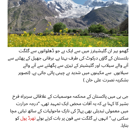
گھمو بیر ان گلیشیئرز میں سے ایک ہے جو ڈھلوانوں سے گلگت
بلتستان کے گاؤں درکوٹ کی طرف بہتا ہے۔ برفانی جھیل کے پھٹنے سے
آنے والے سیلاب اور گلیشیئر کے تیزی سے پگھلنے سے آنے والے
سیلابوں سے مکینوں میں شدید بے چینی پائی جاتی ہے۔ (تصویر
بشکریہ نصرت علی خان )
جی بی میں پاکستان کے محکمہ موسمیات کے علاقائی سربراہ فرخ
بشیر کا کہنا ہے کہ یہ آفات محض ایک تمہید تھی۔ “درجہ حرارت
میں معمولی تبدیلی بھی پہاڑ کی نازک ماحولیات کے ساتھ تباہی مچا
سکتی ہے،” انہوں نے گلگت سے فون پر بات کرتے ہوئے
تھرڈ پول
کو
بتایا۔