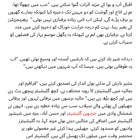
اقبال آب و ہوا کے مزید اثرات گنوا سکتے ہیں۔ “جب میں چھوٹا تھا،
ہم نے اناج اور گوشت کو دو مہینے تک ذخیرہ کیا کیونکہ ہمارے گھروں
پر برف پڑے گی۔ لیکن اب اتنی زیادہ برفباری نہیں ہوتی۔” ریفریجریٹرز
کے بغیر رہنا، بہت کم درجہ حرارت خوراک کو ذخیرہ کرنے میں مدد
کرتا ہے۔ برفباری بھی اہم ہے کیونکہ یہ پگھل موسم بہار کی فصلوں کو
سیراب کرتی ہے۔
دردانہ شیر یاد کرتے ہیں کہ بارشیں آہستہ اور وسیع ہوتی تھیں۔ “اب
یہ طوفانی ہوتی ہیں، جیسا کہ آپ شہروں میں دیکھتے ہیں۔”
بشیر بارش کے بدلتے ہوئے انداز کی تصدیق کرتے ہیں۔ “قراقرم اور
ہمالیہ میں گلیشیئرز کا رویہ مختلف ہے، کچھ گلیشیئر پیچھے ہٹ رہے
ہیں اور کچھ بڑھ رہے ہیں۔” حالیہ برسوں میں برفانی لہروں اور برفانی
جھیلوں کے پھٹنے والے سیلاب سب سے زیادہ خطرہ رہے ہیں، انہوں نے
شمشال وادی میں
خردوپن گلیشیئر
اور حسن آباد، ہنزہ میں شیشپر
گلیشیئر میں اضافے کی مثالیں دیتے ہوئے مزید کہا۔ یہ گلیشیئرز
وادیوں کو مسدود کرتے، جھیلیں پیدا کرتے غیر معمولی طور پر
مختصر وقت میں میلوں تک پھسل گئے ہیں۔ گلیشیئر اس