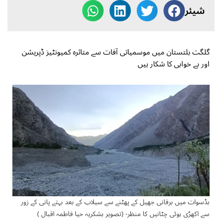
شیئر
گلگت بلتستان میں موسمیاتی آفات سے متاثرہ کمیونٹیز ڈپریشن
اور بے خوابی کا شکار ہیں
بڈسوات میں برفانی جھیل کے پھٹنے سے سیلاب کے بعد بہتے پانی کے زور
سے اکھڑی ہوئی چٹانیں کا منظر- (تصویر بشکریہ حیا فاطمہ اقبال )