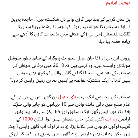
ذوفین ابراہیم
ین سال گزرنے کے بعد بھی گاؤں والے دل شکستہ ہیں”، حاجدہ پروین
نے ایک سیلاب کا حوالہ دیتے ہوئے کہا جس نے شمالی پاکستان کے
گلگت بلتستان (جی بی ) کے علاقے میں بڈسوات گاؤں کا آدھے سے
زیادہ حصّہ بہا دیا۔
پروین این جی او آغا خان رورل سپورٹ پروگرام کے ساتھ بطور سوشل
موبلائزر وابستہ ہیں۔ وہ کہتی ہیں کہ 2018 میں برفانی طوفان کے
سیلاب کے بعد سے، “ایسا لگتا ہے گاؤں والوں کو کچھ بھی خوش
نہیں کرتا”۔ “ایک مشترکہ تقاضہ ہے ‘ہمیں ہماری زمین واپس کر دو’۔”
سیلاب کی وجہ سے ایک بہت
بڑی جھیل
بن گئی۔ اس نے جی بی کے
غذر ضلع میں باقی ماندہ وادی سے 10 دیہاتوں کو جانے والی سڑک
بلاک کر دی۔ تیس گھر، ایک اسکول اور 65 ایکڑ سے زائد پیداواری
اراضی
زیر آب
آگئی۔ کوئی جانی نقصان نہیں ہوا، لیکن
1000
کے
قریب لوگوں کو وہاں سے نکالنا پڑا۔ زیادہ تر لوگ اب گاؤں واپس آ چکے
ہیں لیکن وہ اب بھی عارضی پناہ گاہوں میں رہ رہے ہیں کیونکہ ان کے