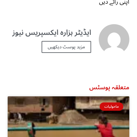
اپنی رائے دیں
ایڈیٹر ہزارہ ایکسپریس نیوز
مزید پوسٹ دیکھیں
متعلقہ پوسٹس
ماحولیات