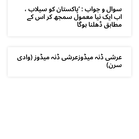
سوال و جواب : ’پاکستان کو سیلاب ،
اب ایک نیا معمول سمجھ کر اس کے
مطابق ڈھلنا ہوگا
عرشی ڈنہ میڈوزعرشی ڈنہ میڈوز (وادی
سرن)