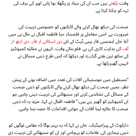
وقت
بڑھتے
ہیں جب ان کی بنیاد پر پگھلا ہوا پانی اوپر کی برف کی
تہہ کو چکنا کرتا ہے۔
صحت کی دیکھ بھال کرنے والے کارکنوں کو خصوصی تربیت کی
ضرورت ہے۔ اسی معاملے پر فلمساز حیا فاطمہ اقبال نے حال ہی میں
آغا خان ایجنسی فار ہیبی ٹیٹ کے لئے
دی اسکائی از فار، دی ارتھ از
ٹف
کی ہدایت کاری کی ہے۔ فلم بناتے وقت، انہوں نے متاثرہ کمیونٹیز
کے ساتھ تین ہفتے گزارے اور دیکھا کہ کس طرح ذہنی مسائل نے
انہیں گھیررکھا ہے۔
“مستقبل میں موسمیاتی آفات کی تعدد میں اضافہ ہونے کے پیش
نظر، ہمیں صحت کی دیکھ بھال کرنے والے کارکنوں کو ذہنی صحت
کے مسائل کی نشاندہی کرنے اور سنبھالنے کی تربیت دینی چاہیے جو
ان کمیونٹیز کو گھیر رہے ہیں،” فاطمہ اقبال نے کہا، مزید یہ کہ ذہنی
صحت کا جائزہ لینا آفات کے جوابی اقدامات کا حصہ بننا چاہیے۔
دارکوٹ کے پیرامیڈیک، خان نے کہا کہ یہ بہتر ہوگا کہ مقامی لوگوں کو
ذہنی بیماری کی علامات کو پہچاننے اور ان کو سنبھالنے کی تربیت دی