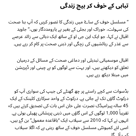
تباہی کے خوف کر بیچ زندگی
” مسلسل خوف کے ساۓ میں زندگی کا تصور کریں کہ آپ بنا صحت
کی سہولت، خوراک اور بجلی کے بغیر بے یارومددگار ہوں،” جاوید
اقبال نے کہا، جو ایک این جی او کے ساتھ ایک دہائی سے زائد عرصے
سے غذر کے رہائشیوں کی زچگی اور ذہنی صحت پر کام کر رہے ہیں۔
اقبال موسمیاتی تبدیلی اور دماغی صحت کے مسائل کے درمیان
تعلق کو دیکھتے ہیں، اور بہت سے لوگوں کو بے چینی اور ڈپریشن
میں مبتلا دیکھ رہے ہیں۔
بڈسوات سے کچے راستے پر چھ گھنٹے کی جیپ کی سواری آپ کو
درکوٹ گاؤں تک لے جاتی ہے۔ درکوٹ کے واحد سرکاری کلینک کے ایک
45 سالہ پیرامیڈک نصرت علی خان اس بات کی تصدیق کرتے ہیں کہ
تقریباً 1,000 لوگوں کے اس گاؤں میں ذہنی پریشانی پھیلی ہوئی ہے۔
انہوں نے کہا کہ 2010 سے سیلاب ایک “باقاعدہ معمول” بن گۓ ہیں،
اسی لئے کمیونٹی مسلسل خوف کے ساتھ رہتی ہے کہ اگلا سیلاب
کب آئے گا۔