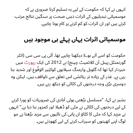
انہوں نے کہا کہ حکومت کے لیے یہ تسلیم کرنا ضروری ہے کہ
موسمیاتی تبدیلیوں کے اثرات ذہنی صحت پر سنگین نتائج مرتب
کرتے ہیں اور ان اثرات کو کم کرنے پر کام ہونا چاہیے۔
موسمیاتی اثرات یہاں پہلے ہی موجود ہیں
حکومت کو اسے آتے ہوۓ دیکھنا چاہیے تھا۔ آئی پی سی سی (انٹر
گورنمنٹل پینل آن کلائمیٹ چینج) نے 2012 کی ایک
رپورٹ
میں
خبردار کیا تھا کہ گلوبل وارمنگ سیلابوں کوکثِير الوَقُوع اور شدید بنا
رہی ہے۔ غذر کے زیادہ تر رہائشی اس تعلق سے ناواقف ہیں، لیکن وہ
دوسری بڑی وجہ درختوں کی کٹائی کو دیکھ رہے ہیں۔
بشیر نے کہا، “مسلسل بڑھتی ہوئی آبادی کی ضروریات کو پورا کرنے
کے لیے درختوں کی کٹائی نے مٹی کو ڈھیلا اور کمزور بنا دیا ہے۔” انہوں
نے مزید کہا کہ مٹی کا کٹاؤ ان پانی کی نالیوں سے مزید بڑھتا ہے جو
لوگ اپنے کھیتوں کو سیراب کرنے کے لیے کھودتے ہیں۔