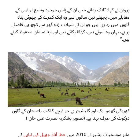
پروین نے کہا: “ایک زمانے میں ان کے پاس موجود وسیع اراضی کے
مقابلے میں، پچھلے تین سالوں سے وہ ایک کمرے کے چھوٹی پناہ
گاہوں میں رہ رہے ہیں جو ان کے سیلاب زدہ گھر سے کچھ ہی فاصلے
پر ہے، یہاں وہ سوتے ہیں، کھانا پکاتے ہیں اور اپنا سامان محفوظ کرتے
ہیں۔”
کھریگل گھمو ایک اور گلیشیئر ہے جو نیچے گلگت بلتستان کے گاؤں
درکوٹ کی طرف بہتا ہے۔ (تصویر بشکریہ نصرت علی خان )
ماہر موسمیات بشیر نے 2010 میں
عطا آباد جھیل کی تباہی
کے