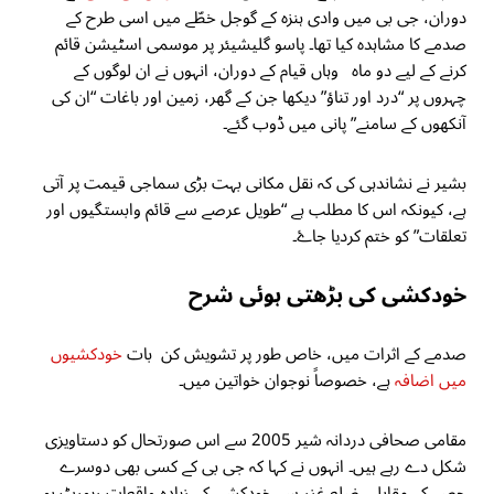
دوران، جی بی میں وادی ہنزہ کے گوجل خطّے میں اسی طرح کے
صدمے کا مشاہدہ کیا تھا۔ پاسو گلیشیئر پر موسمی اسٹیشن قائم
کرنے کے لیے دو ماہ وہاں قیام کے دوران، انہوں نے ان لوگوں کے
چہروں پر “درد اور تناؤ” دیکھا جن کے گھر، زمین اور باغات “ان کی
آنکھوں کے سامنے” پانی میں ڈوب گئے۔
بشیر نے نشاندہی کی کہ نقل مکانی بہت بڑی سماجی قیمت پر آتی
ہے، کیونکہ اس کا مطلب ہے “طویل عرصے سے قائم وابستگیوں اور
تعلقات” کو ختم کردیا جاۓ۔
خودکشی کی بڑھتی ہوئی شرح
صدمے کے اثرات میں، خاص طور پر تشویش کن بات
خودکشیوں
میں اضافہ
ہے، خصوصاً نوجوان خواتین میں۔
مقامی صحافی دردانہ شیر 2005 سے اس صورتحال کو دستاویزی
شکل دے رہے ہیں۔ انہوں نے کہا کہ جی بی کے کسی بھی دوسرے
حصے کے مقابلے ضلع غزر سے خودکشی کے زیادہ واقعات رپورٹ ہو