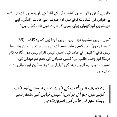
خان نے گاؤں والوں میں “افسردگی کے آثار” کے بارے میں بات کی۔ “وہ
بے خوابی کی شکایت کرتے ہیں اور صرف اپنے حالات زندگی، اپنے
مویشیوں اور کھوئی ہوئی زمین کے بارے میں بات کرتے ہیں۔”
“میں انہیں مشورہ دیتا ہوں، انہیں کہتا ہوں کہ وہ گلگت [53
کلومیٹر دور] میں کسی ماہر نفسیات کے پاس جائیں، لیکن وہ ایسا
نہیں کرتے،” انہوں نے مزید کہا۔ “میں انہیں الزام نہیں دوں گا؛ یہ کام
مہنگا اور وقت طلب ہے۔” کسی متبادل کی عدم موجودگی کی
صورت میں، وہ انہیں نیند کی گولیاں یا کچھ سکون آور دوائیں دے
دیتے ہیں۔
وہ صرف اس آفت کے بارے میں سوچتے اور بات
کرتے ہیں جو ان پر آئی؛ انہیں تباہی کے منظر سے
بہت دور لے جانے کی ضرورت ہے